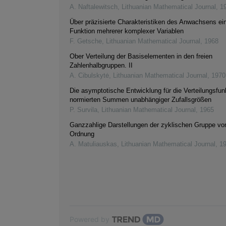
A. Naftalewitsch
,
Lithuanian Mathematical Journal
,
1
Über präzisierte Charakteristiken des Anwachsens ei
Funktion mehrerer komplexer Variablen
F. Getsche
,
Lithuanian Mathematical Journal
,
1968
Ober Verteilung der Basiselementen in den freien
Zahlenhalbgruppen. II
A. Cibulskytė
,
Lithuanian Mathematical Journal
,
1970
Die asymptotische Entwicklung für die Verteilungsfun
normierten Summen unabhängiger Zufallsgrößen
P. Survila
,
Lithuanian Mathematical Journal
,
1965
Ganzzahlige Darstellungen der zyklischen Gruppe vo
Ordnung
A. Matuliauskas
,
Lithuanian Mathematical Journal
,
1
Powered by