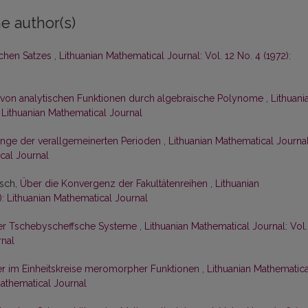
e author(s)
schen Satzes
,
Lithuanian Mathematical Journal: Vol. 12 No. 4 (1972):
 von analytischen Funktionen durch algebraische Polynome
,
Lithuani
: Lithuanian Mathematical Journal
enge der verallgemeinerten Perioden
,
Lithuanian Mathematical Journal
ical Journal
tsch,
Über die Konvergenz der Fakultätenreihen
,
Lithuanian
): Lithuanian Mathematical Journal
er Tschebyscheffsche Systeme
,
Lithuanian Mathematical Journal: Vol.
rnal
der im Einheitskreise meromorpher Funktionen
,
Lithuanian Mathematica
 Mathematical Journal