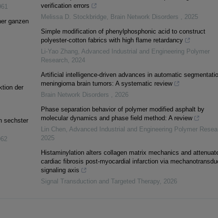
verification errors
961
Melissa D. Stockbridge
,
Brain Network Disorders
,
2025
ner ganzen
Simple modification of phenylphosphonic acid to construct
polyester-cotton fabrics with high flame retardancy
Li-Yao Zhang
,
Advanced Industrial and Engineering Polymer
Research
,
2024
Artificial intelligence-driven advances in automatic segmentatio
meningioma brain tumors: A systematic review
ktion der
Brain Network Disorders
,
2026
Phase separation behavior of polymer modified asphalt by
molecular dynamics and phase field method: A review
n sechster
Lin Chen
,
Advanced Industrial and Engineering Polymer Resea
2025
962
Histaminylation alters collagen matrix mechanics and attenuat
cardiac fibrosis post-myocardial infarction via mechanotransdu
signaling axis
Signal Transduction and Targeted Therapy
,
2026