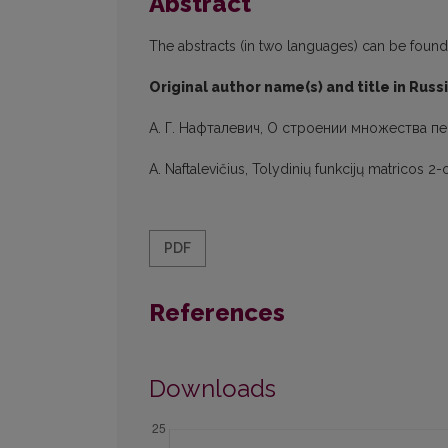
Abstract
The abstracts (in two languages) can be found in
Original author name(s) and title in Russ
А. Г. Нафталевич, О строении множества 
A. Naftalevičius, Tolydinių funkcijų matricos 2-
PDF
References
Downloads