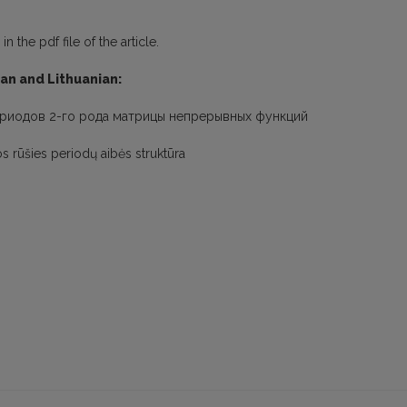
 the pdf file of the article.
ian and Lithuanian:
периодов 2-го рода матрицы непрерывных функций
os rūšies periodų aibės struktūra