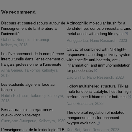
We recommend
Discours et contre-discours autour de
A zincophilic molecular brush for a
l’enseignement de la littérature à
dendrite-free, corrosion-resistant, zinc
l’université
metal anode with a long life cycle
Gabriela Scripnic
,
Taikomoji
Penggao Liu
,
Nano Research
,
2023
kalbotyra
,
2018
Carvacrol combined with NIR light-
Le développement de la compétence
responsive nano-drug delivery system
interculturelle dans l’enseignement du
with specific anti-bacteria, anti-
français professionnel à l’université
inflammation, and immunomodulation
Alina Ganea
,
Taikomoji kalbotyra
,
for periodontitis
2018
Daorun Hu
,
Nano Research
,
2023
Les étudiants algériens face au
Hollow multishelled structural TiN as
français
multi-functional catalytic host for high-
Nabila Bedjaoui
,
Taikomoji kalbotyra
,
performance lithium-sulfur batteries
2018
Nano Research
,
2023
Безглагольные предложения
The d-orbital regulation of isolated
оценочного характера
manganese sites for enhanced
Снегуоле Либерене
,
Kalbotyra
,
1980
oxygen evolution
L’enseignement de la lexicologie FLE:
Xue Bai
,
Nano Research
,
2023