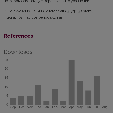
некоторых систем дифференциальных уравнений
P. Golokvosčius. Kai kurių diferencialinių lygčių sistemų
integralinės matricos periodiškumas
References
Downloads