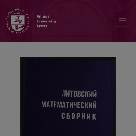
Sur les matrices intégrales périodiques pour quelques systèmes d’é