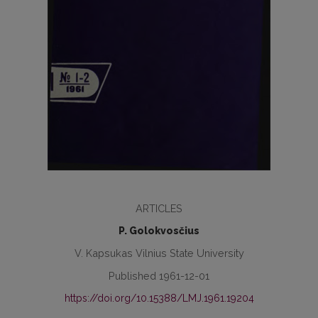
ARTICLES
P. Golokvosčius
V. Kapsukas Vilnius State University
Published 1961-12-01
https://doi.org/10.15388/LMJ.1961.19204