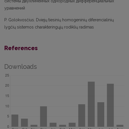
системы двухлинейных однородных дифференциальных
уравнений
P. Golokvosčius. Dviejų tiesinių homogeninių diferencialinių
lygčių sistemos charakteringųjų rodiklių radimas
References
Downloads