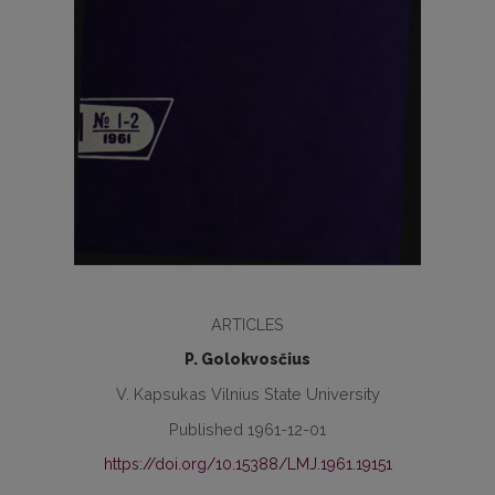
ARTICLES
P. Golokvosčius
V. Kapsukas Vilnius State University
Published 1961-12-01
https://doi.org/10.15388/LMJ.1961.19151