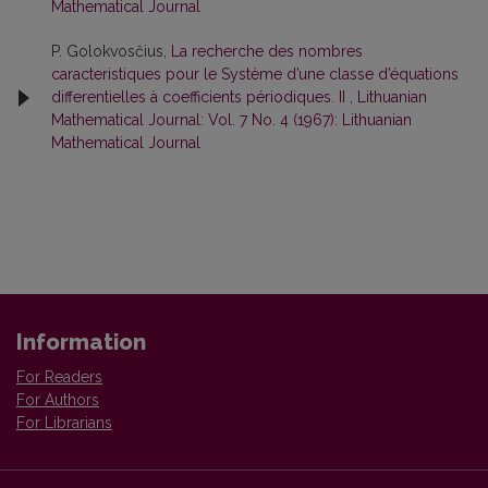
Mathematical Journal
P. Golokvosčius,
La recherche des nombres
caracteristiques pour le Système d’une classe d’équations
differentielles à coefficients périodiques. II
,
Lithuanian
Mathematical Journal: Vol. 7 No. 4 (1967): Lithuanian
Mathematical Journal
Information
For Readers
For Authors
For Librarians