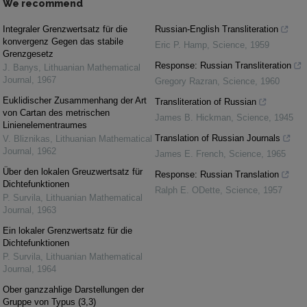
We recommend
Integraler Grenzwertsatz für die
Russian-English Transliteration
konvergenz Gegen das stabile
Eric P. Hamp
,
Science
,
1959
Grenzgesetz
Response: Russian Transliteration
J. Banys
,
Lithuanian Mathematical
Journal
,
1967
Gregory Razran
,
Science
,
1960
Euklidischer Zusammenhang der Art
Transliteration of Russian
von Cartan des metrischen
James B. Hickman
,
Science
,
1945
Linienelementraumes
Translation of Russian Journals
V. Bliznikas
,
Lithuanian Mathematical
Journal
,
1962
James E. French
,
Science
,
1965
Über den lokalen Greuzwertsatz für
Response: Russian Translation
Dichtefunktionen
Ralph E. ODette
,
Science
,
1957
P. Survila
,
Lithuanian Mathematical
Journal
,
1963
Ein lokaler Grenzwertsatz für die
Dichtefunktionen
P. Survila
,
Lithuanian Mathematical
Journal
,
1964
Ober ganzzahlige Darstellungen der
Gruppe von Typus (3,3)