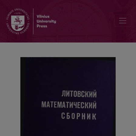
Über den lokalen Grenzwertsatz im Falle der stabilen Grenzverteil