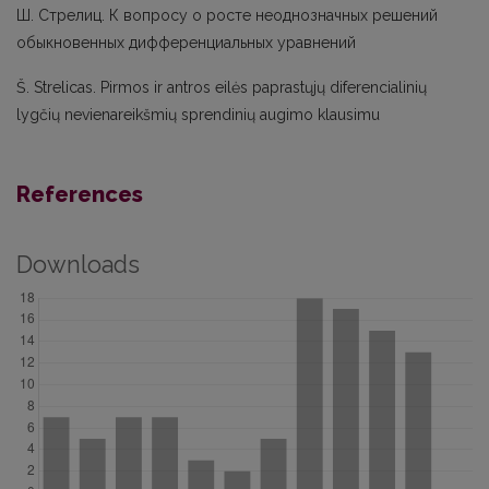
Ш. Стрелиц. К вопросу о росте неоднозначных решений
обыкновенных дифференциальных уравнений
Š. Strelicas. Pirmos ir antros eilės paprastųjų diferencialinių
lygčių nevienareikšmių sprendinių augimo klausimu
References
Downloads