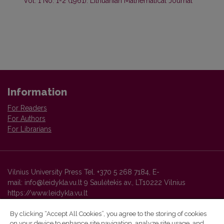
Vol. 1 No. 1-2 (1961): Lithuanian Mathematical Journal
Information
For Readers
For Authors
For Librarians
Vilnius University Press Tel. +370 5 268 7184, E-
mail: info@leidykla.vu.lt 9 Saulėtekis av., LT10222 Vilnius
https://www.leidykla.vu.lt
By clicking “Accept All Cookies”, you agree to the storing of cookies
on your device to enhance site navigation, analyze site usage, and