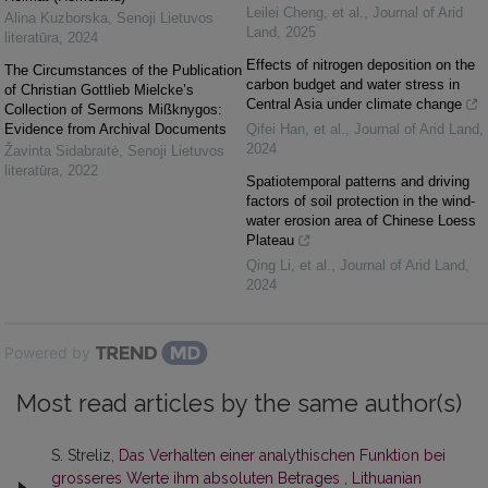
Leilei Cheng, et al.
,
Journal of Arid
Alina Kuzborska
,
Senoji Lietuvos
Land
,
2025
literatūra
,
2024
Effects of nitrogen deposition on the
The Circumstances of the Publication
carbon budget and water stress in
of Christian Gottlieb Mielcke’s
Central Asia under climate change
Collection of Sermons Mißknygos:
Evidence from Archival Documents
Qifei Han, et al.
,
Journal of Arid Land
,
2024
Žavinta Sidabraitė
,
Senoji Lietuvos
literatūra
,
2022
Spatiotemporal patterns and driving
factors of soil protection in the wind-
water erosion area of Chinese Loess
Plateau
Qing Li, et al.
,
Journal of Arid Land
,
2024
Powered by
Most read articles by the same author(s)
S. Streliz,
Das Verhalten einer analythischen Funktion bei
grosseres Werte ihm absoluten Betrages
,
Lithuanian