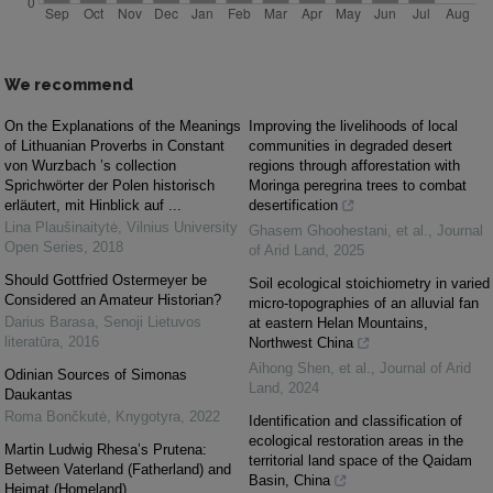
We recommend
On the Explanations of the Meanings
Improving the livelihoods of local
of Lithuanian Proverbs in Constant
communities in degraded desert
von Wurzbach ’s collection
regions through afforestation with
Sprichwörter der Polen historisch
Moringa peregrina trees to combat
erläutert, mit Hinblick auf ...
desertification
Lina Plaušinaitytė
,
Vilnius University
Ghasem Ghoohestani, et al.
,
Journal
Open Series
,
2018
of Arid Land
,
2025
Should Gottfried Ostermeyer be
Soil ecological stoichiometry in varied
Considered an Amateur Historian?
micro-topographies of an alluvial fan
Darius Barasa
,
Senoji Lietuvos
at eastern Helan Mountains,
literatūra
,
2016
Northwest China
Aihong Shen, et al.
,
Journal of Arid
Odinian Sources of Simonas
Land
,
2024
Daukantas
Roma Bončkutė
,
Knygotyra
,
2022
Identification and classification of
ecological restoration areas in the
Martin Ludwig Rhesa’s Prutena:
territorial land space of the Qaidam
Between Vaterland (Fatherland) and
Basin, China
Heimat (Homeland)