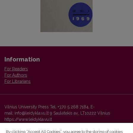
Information
For Readers
For Authors
For Librarians
Vilnius University Press Tel. +370 5 268 7184, E-
mail: info@leidykla.vu.lt 9 Saulėtekis av., LT10222 Vilnius
https://www.leidykla.vu.lt
By clicking “Accept All Cookies”, you agree to the storing of cookies