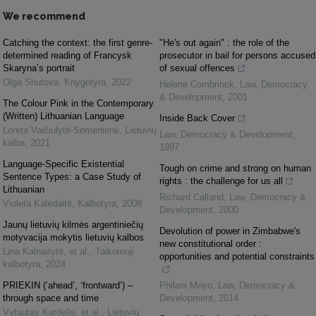
We recommend
Catching the context: the first genre-
"He's out again" : the role of the
determined reading of Francysk
prosecutor in bail for persons accused
Skaryna’s portrait
of sexual offences
Olga Shutova
,
Knygotyra
,
2022
Helene Combrinck
,
Law, Democracy
& Development
,
2001
The Colour Pink in the Contemporary
(Written) Lithuanian Language
Inside Back Cover
Loreta Vaičiulytė-Semėnienė
,
Lietuvių
Law, Democracy & Development
,
kalba
,
2021
1997
Language-Specific Existential
Tough on crime and strong on human
Sentence Types: a Case Study of
rights : the challenge for us all
Lithuanian
Richard Calland
,
Law, Democracy &
Violeta Kalėdaitė
,
Kalbotyra
,
2008
Development
,
2000
Jaunų lietuvių kilmės argentiniečių
Devolution of power in Zimbabwe's
motyvacija mokytis lietuvių kalbos
new constitutional order :
Lina Kalnaitytė, et al.
,
Taikomoji
opportunities and potential constraints
kalbotyra
,
2024
PRIEKIN (‘ahead’, ‘frontward’) –
Philani Moyo
,
Law, Democracy &
through space and time
Development
,
2014
Vytautas Kardelis, et al.
,
Lietuvių