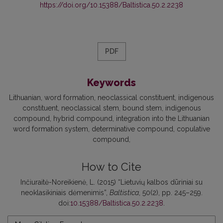
https://doi.org/10.15388/Baltistica.50.2.2238
PDF
Keywords
Lithuanian
word formation
neoclassical constituent
indigenous
constituent
neoclassical stem
bound stem
indigenous
compound
hybrid compound
integration into the Lithuanian
word formation system
determinative compound
copulative
compound
How to Cite
Inčiuraitė-Noreikienė, L. (2015) “Lietuvių kalbos dūriniai su
neoklasikiniais dėmenimis”,
Baltistica
, 50(2), pp. 245–259.
doi:
10.15388/Baltistica.50.2.2238
.