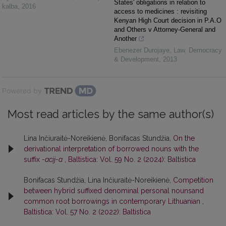
States' obligations in relation to
kalba
,
2016
access to medicines : revisiting
Kenyan High Court decision in P.A.O
and Others v Attorney-General and
Another
Ebenezer Durojaye
,
Law, Democracy
& Development
,
2013
Powered by
Most read articles by the same author(s)
Lina Inčiuraitė-Noreikienė, Bonifacas Stundžia,
On the
derivational interpretation of borrowed nouns with the
suffix
-acij-a
,
Baltistica: Vol. 59 No. 2 (2024): Baltistica
Bonifacas Stundžia, Lina Inčiuraitė-Noreikienė,
Competition
between hybrid suffixed denominal personal nounsand
common root borrowings in contemporary Lithuanian
,
Baltistica: Vol. 57 No. 2 (2022): Baltistica