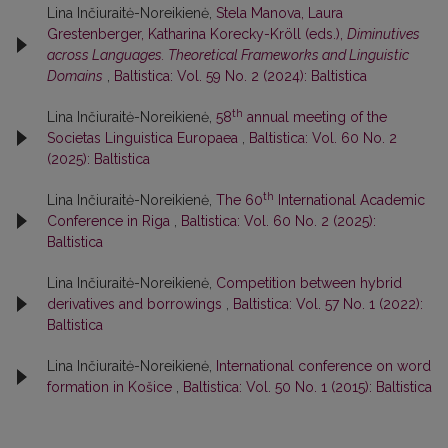
Lina Inčiuraitė-Noreikienė,
Stela Manova, Laura
Grestenberger, Katharina Korecky-Kröll (eds.),
Diminutives
across Languages. Theoretical Frameworks and Linguistic
Domains
,
Baltistica: Vol. 59 No. 2 (2024): Baltistica
th
Lina Inčiuraitė-Noreikienė,
58
annual meeting of the
Societas Linguistica Europaea
,
Baltistica: Vol. 60 No. 2
(2025): Baltistica
th
Lina Inčiuraitė-Noreikienė,
The 60
International Academic
Conference in Riga
,
Baltistica: Vol. 60 No. 2 (2025):
Baltistica
Lina Inčiuraitė-Noreikienė,
Competition between hybrid
derivatives and borrowings
,
Baltistica: Vol. 57 No. 1 (2022):
Baltistica
Lina Inčiuraitė-Noreikienė,
International conference on word
formation in Košice
,
Baltistica: Vol. 50 No. 1 (2015): Baltistica