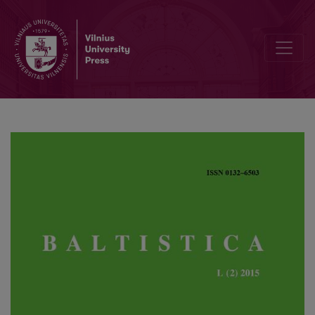
Lietuvių kalbos dūriniai su neoklasikiniais dėmenimis