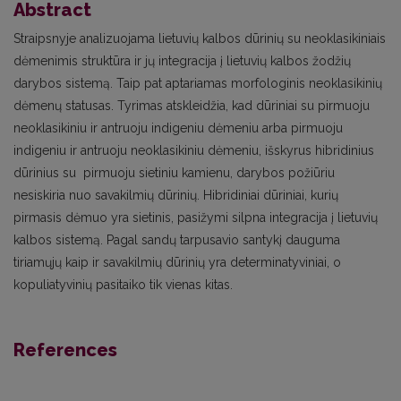
Abstract
Straipsnyje analizuojama lietuvių kalbos dūrinių su neoklasikiniais
dėmenimis struktūra ir jų integracija į lietuvių kalbos žodžių
darybos sistemą. Taip pat aptariamas morfologinis neoklasikinių
dėmenų statusas. Tyrimas atskleidžia, kad dūriniai su pirmuoju
neoklasikiniu ir antruoju indigeniu dėmeniu arba pirmuoju
indigeniu ir antruoju neoklasikiniu dėmeniu, išskyrus hibridinius
dūrinius su pirmuoju sietiniu kamienu, darybos požiūriu
nesiskiria nuo savakilmių dūrinių. Hibridiniai dūriniai, kurių
pirmasis dėmuo yra sietinis, pasižymi silpna integracija į lietuvių
kalbos sistemą. Pagal sandų tarpusavio santykį dauguma
tiriamųjų kaip ir savakilmių dūrinių yra determinatyviniai, o
kopuliatyvinių pasitaiko tik vienas kitas.
References