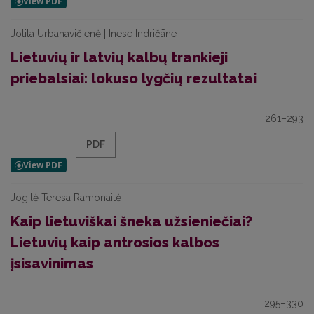
Jolita Urbanavičienė | Inese Indričāne
Lietuvių ir latvių kalbų trankieji
priebalsiai: lokuso lygčių rezultatai
261–293
PDF
Jogilė Teresa Ramonaitė
Kaip lietuviškai šneka užsieniečiai?
Lietuvių kaip antrosios kalbos
įsisavinimas
295–330