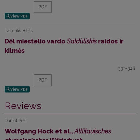
PDF
Laimutis Bilkis
Dėl miestelio vardo
Saldùtiškis
raidos ir
kilmės
331–346
PDF
Reviews
Daniel Petit
Wolfgang Hock et al.,
Altlitauisches