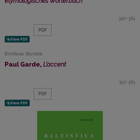
etymologisches Wörterbuch
347–361
PDF
Bonifacas Stundžia
Paul Garde,
L’accent
357–361
PDF