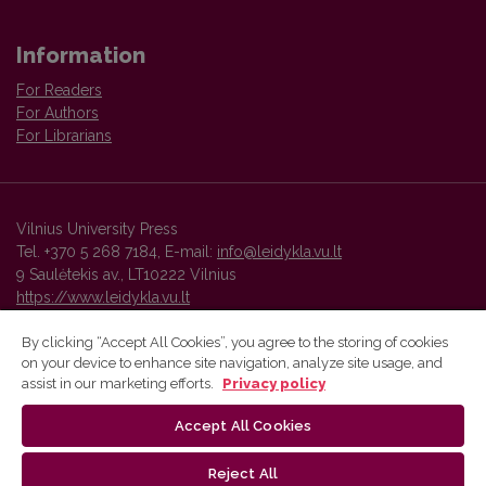
Information
For Readers
For Authors
For Librarians
Vilnius University Press
Tel. +370 5 268 7184, E-mail:
info@leidykla.vu.lt
9 Saulėtekis av., LT10222 Vilnius
https://www.leidykla.vu.lt
By clicking “Accept All Cookies”, you agree to the storing of cookies
on your device to enhance site navigation, analyze site usage, and
Vilnius University Press platform and metadata are distributed by
assist in our marketing efforts.
Privacy policy
Creative Commons International License
.
Accept All Cookies
Reject All