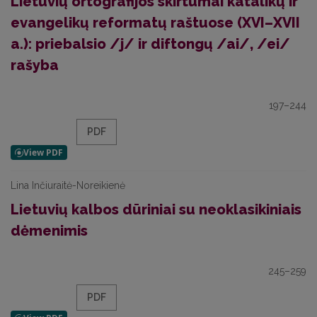
Lietuvių ortografijos skirtumai katalikų ir
evangelikų reformatų raštuose (XVI–XVII
a.): priebalsio /j/ ir diftongų /ai/, /ei/
rašyba
197–244
PDF
Lina Inčiuraitė-Noreikienė
Lietuvių kalbos dūriniai su neoklasikiniais
dėmenimis
245–259
PDF