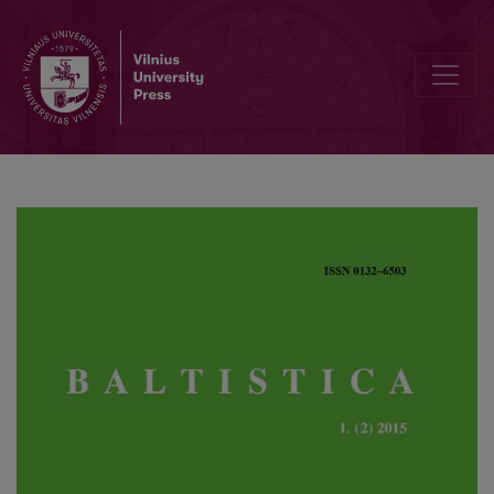
Lietuvių ortografijos skirtumai katalikų ir evangelikų reformatų raštuo