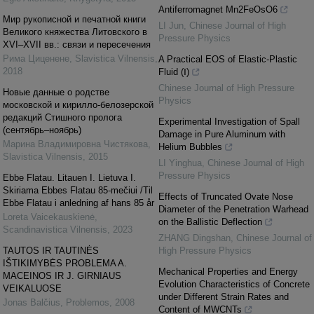
Antiferromagnet Mn2FeOsO6
Мир рукописной и печатной книги
LI Jun
,
Chinese Journal of High
Великого княжества Литовского в
Pressure Physics
XVI–XVII вв.: связи и пересечения
Рима Циценене
,
Slavistica Vilnensis
,
A Practical EOS of Elastic-Plastic
2018
Fluid (Ⅰ)
Chinese Journal of High Pressure
Новые данные о родстве
Physics
московской и кирилло-белозерской
редакций Стишного пролога
Experimental Investigation of Spall
(сентябрь–ноябрь)
Damage in Pure Aluminum with
Марина Владимировна Чистякова
,
Helium Bubbles
Slavistica Vilnensis
,
2015
LI Yinghua
,
Chinese Journal of High
Pressure Physics
Ebbe Flatau. Litauen I. Lietuva I.
Skiriama Ebbes Flatau 85-mečiui /Til
Effects of Truncated Ovate Nose
Ebbe Flatau i anledning af hans 85 år
Diameter of the Penetration Warhead
Loreta Vaicekauskienė
,
on the Ballistic Deflection
Scandinavistica Vilnensis
,
2023
ZHANG Dingshan
,
Chinese Journal of
TAUTOS IR TAUTINĖS
High Pressure Physics
IŠTIKIMYBĖS PROBLEMA A.
Mechanical Properties and Energy
MACEINOS IR J. GIRNIAUS
Evolution Characteristics of Concrete
VEIKALUOSE
under Different Strain Rates and
Jonas Balčius
,
Problemos
,
2008
Content of MWCNTs