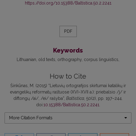
https://doi.org/10.15388/Baltistica.50.2.2241
PDF
Keywords
Lithuanian
old texts
orthography
corpus linguistics
How to Cite
Šinkūnas, M. (2015) “Lietuvių ortografijos skirtumai katalikų ir
evangelikų reformatų raštuose (XVI–XVII a.): priebalsio /j/ ir
diftongų /ai/, /ei/ rašyba”,
Baltistica
, 50(2), pp. 197–244.
doi:
10.15388/Baltistica.50.2.2241
.
More Citation Formats