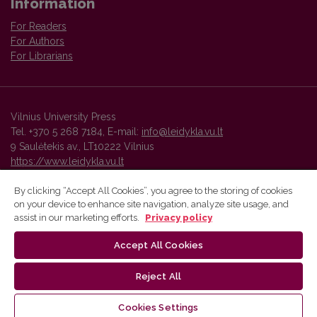
Information
For Readers
For Authors
For Librarians
Vilnius University Press
Tel. +370 5 268 7184, E-mail:
info@leidykla.vu.lt
9 Saulėtekis av., LT10222 Vilnius
https://www.leidykla.vu.lt
By clicking “Accept All Cookies”, you agree to the storing of cookies
on your device to enhance site navigation, analyze site usage, and
Vilnius University Press platform and metadata are distributed by
assist in our marketing efforts.
Privacy policy
Creative Commons International License
.
Accept All Cookies
Reject All
Cookies Settings