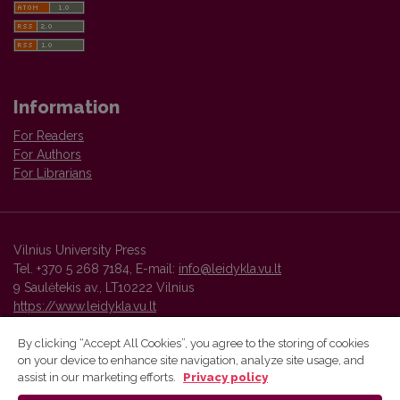
Information
For Readers
For Authors
For Librarians
Vilnius University Press
Tel. +370 5 268 7184, E-mail:
info@leidykla.vu.lt
9 Saulėtekis av., LT10222 Vilnius
https://www.leidykla.vu.lt
By clicking “Accept All Cookies”, you agree to the storing of cookies
on your device to enhance site navigation, analyze site usage, and
Vilnius University Press platform and metadata are distributed by
assist in our marketing efforts.
Privacy policy
Creative Commons International License
.