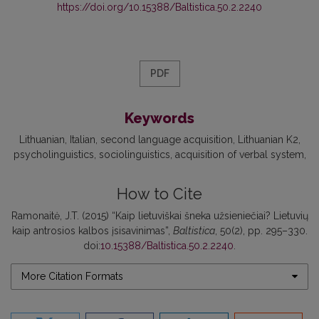
https://doi.org/10.15388/Baltistica.50.2.2240
PDF
Keywords
Lithuanian
Italian
second language acquisition
Lithuanian K2
psycholinguistics
sociolinguistics
acquisition of verbal system
How to Cite
Ramonaitė, J.T. (2015) “Kaip lietuviškai šneka užsieniečiai? Lietuvių
kaip antrosios kalbos įsisavinimas”,
Baltistica
, 50(2), pp. 295–330.
doi:
10.15388/Baltistica.50.2.2240
.
More Citation Formats