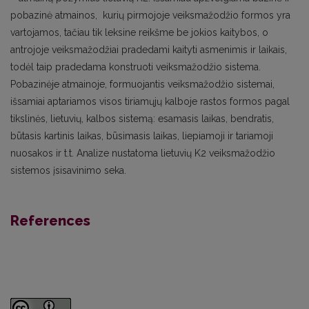
pobazinė atmainos, kurių pirmojoje veiksmažodžio formos yra
vartojamos, tačiau tik leksine reikšme be jokios kaitybos, o
antrojoje veiksmažodžiai pradedami kaityti asmenimis ir laikais,
todėl taip pradedama konstruoti veiksmažodžio sistema.
Pobazinėje atmainoje, formuojantis veiksmažodžio sistemai,
išsamiai aptariamos visos tiriamųjų kalboje rastos formos pagal
tikslinės, lietuvių, kalbos sistemą: esamasis laikas, bendratis,
būtasis kartinis laikas, būsimasis laikas, liepiamoji ir tariamoji
nuosakos ir t.t. Analize nustatoma lietuvių K2 veiksmažodžio
sistemos įsisavinimo seka.
References