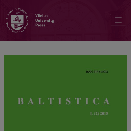
Kaip lietuviškai šneka užsieniečiai? Lietuvių kaip antrosios kalbos įs