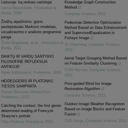
Lietuvoje: ką renkasi vartotojai
Knowledge Graph Construction
Method
Laima Nevinskaitė
,
Information &
Media
,
2009
Computer Science
,
2022
Žodžių atpažinimo, grįsto
Pedestrian Detection Optimization
paslėptaisiais Markovo modeliais,
Method Based on Data Enhancement
vizualizavimo ir analizės programinė
and SupervisedEqualization in
įranga
Fisheye Image
Živilė Ringelienė, et al.
,
Information &
SI Shao-feng
,
Computer Science
,
Media
,
2011
2022
DAIKTŲ IR VARDŲ SANTYKIO
Aerial Target Grouping Method Based
FILOSOFINĖ REFLEKSIJA
on Feature Similarity Clustering
ANTIKOJE
CHAI Hui-min
,
Computer Science
,
Nijolė Aukštuolytė
,
Problemos
,
2005
2022
HEIDEGGERIS IR PLATONAS:
Prior-guided Blind Iris Image
TIESOS SAMPRATA
Restoration Algorithm
Tomas Nemunas Mickevičius
,
Computer Science
,
2023
Problemos
,
2013
Outdoor Image Weather Recognition
Catching the context: the first genre-
Based on Image Blocks and Feature
determined reading of Francysk
Fusion
Skaryna’s portrait
ZUO Jie-ge
,
Computer Science
,
2022
Olga Shutova
,
Knygotyra
,
2022