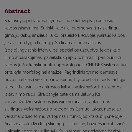
Abstract
Straipsnyje pristatomas tyrimas apie lietuvių kaip antrosios
kalbos įsisavinimą. Surinkti kalbiniai duomenys iš 17 skirtingų
gimtųjų kalbų, amžiaus, laiko, praleisto Lietuvoje, įvairaus kalbos
įsisavinimo lygio tiriamųjų. Su tiriamais buvo atliktas
(socio)lingvistinis interviu bei specialios užduotys, tokios kaip
filmo atpasakojimas, paveiksliukų apibūdinimas ir pan. Surinkti
kalbos įrašai transkribuoti ir apdoroti pagal CHILDES sistemą, kuri
pritaikyta morfologinei analizei. Pagrindinis tyrimo dėmesys
buvo sutelktas į veiksmo ir būsenos, t. y. predikato raišką antrąja
kalba ir lietuvių kaip antrosios kalbos veiksmažodžio sistemos
įsisavinimo raidą. Straipsnyje pateikiama lietuvių K2
veiksmažodžio sistemos įsisavinimo analizė, aptariamos
skirtingos veiksmažodžio kategorijos (asmuo, laikas, nuosaka),
veiksmažodžio formų vartojimas ir funkcijos kitakalbių šnekoje.
Analizė atskleidžia trijų skirtingų – ikibazinė, bazinės ir pobazinės
– atmainų požymius lietuvių K2. Išsamiau apžvelgiama bazinė ir