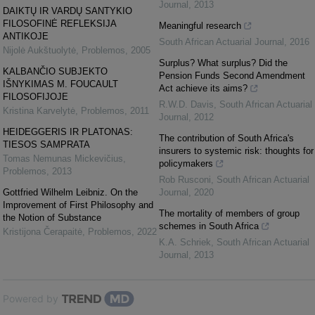
Journal
,
2013
DAIKTŲ IR VARDŲ SANTYKIO
FILOSOFINĖ REFLEKSIJA
Meaningful research
ANTIKOJE
South African Actuarial Journal
,
2016
Nijolė Aukštuolytė
,
Problemos
,
2005
Surplus? What surplus? Did the
KALBANČIO SUBJEKTO
Pension Funds Second Amendment
IŠNYKIMAS M. FOUCAULT
Act achieve its aims?
FILOSOFIJOJE
R.W.D. Davis
,
South African Actuarial
Kristina Karvelytė
,
Problemos
,
2011
Journal
,
2012
HEIDEGGERIS IR PLATONAS:
The contribution of South Africa's
TIESOS SAMPRATA
insurers to systemic risk: thoughts for
Tomas Nemunas Mickevičius
,
policymakers
Problemos
,
2013
Rob Rusconi
,
South African Actuarial
Gottfried Wilhelm Leibniz. On the
Journal
,
2020
Improvement of First Philosophy and
The mortality of members of group
the Notion of Substance
schemes in South Africa
Kristijona Čerapaitė
,
Problemos
,
2022
K.A. Schriek
,
South African Actuarial
Journal
,
2013
Powered by