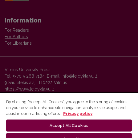
Information
For Readers
For Authors
For Librarians
Vilnius University Press
Tel. +370 5 268 7184, E-mail:
info@leidykla.vu.lt
9 Saulėtekis av., LT10222 Vilnius
https://www.leidykla.vu.lt
By clicking “Accept All Cookies”, you agree to the storing of cookies
on your device to enhance site navigation, analyze site usage, and
Vilnius University Press platform and metadata are distributed by
assist in our marketing efforts.
Privacy policy
Creative Commons International License
.
Accept All Cookies