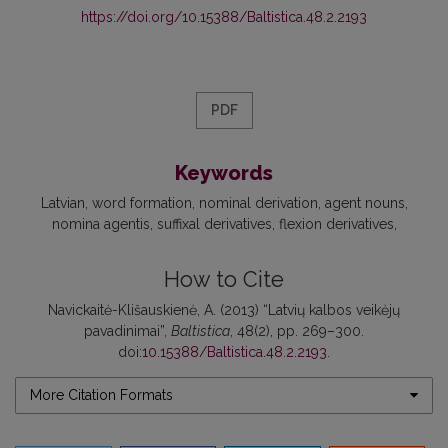
https://doi.org/10.15388/Baltistica.48.2.2193
PDF
Keywords
Latvian
word formation
nominal derivation
agent nouns
nomina agentis
suffixal derivatives
flexion derivatives
How to Cite
Navickaitė-Klišauskienė, A. (2013) “Latvių kalbos veikėjų
pavadinimai”,
Baltistica
, 48(2), pp. 269–300.
doi:
10.15388/Baltistica.48.2.2193
.
More Citation Formats