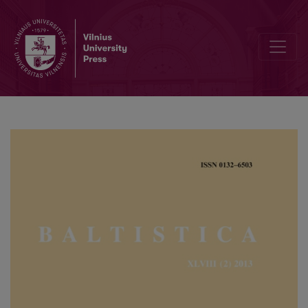
Latvių kalbos veikėjų pavadinimai