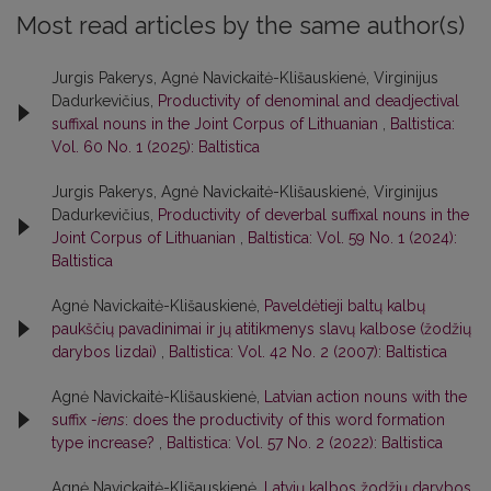
Most read articles by the same author(s)
Jurgis Pakerys, Agnė Navickaitė-Klišauskienė, Virginijus
Dadurkevičius,
Productivity of denominal and deadjectival
suffixal nouns in the Joint Corpus of Lithuanian
,
Baltistica:
Vol. 60 No. 1 (2025): Baltistica
Jurgis Pakerys, Agnė Navickaitė-Klišauskienė, Virginijus
Dadurkevičius,
Productivity of deverbal suffixal nouns in the
Joint Corpus of Lithuanian
,
Baltistica: Vol. 59 No. 1 (2024):
Baltistica
Agnė Navickaitė-Klišauskienė,
Paveldėtieji baltų kalbų
paukščių pavadinimai ir jų atitikmenys slavų kalbose (žodžių
darybos lizdai)
,
Baltistica: Vol. 42 No. 2 (2007): Baltistica
Agnė Navickaitė-Klišauskienė,
Latvian action nouns with the
suffix
-iens
: does the productivity of this word formation
type increase?
,
Baltistica: Vol. 57 No. 2 (2022): Baltistica
Agnė Navickaitė-Klišauskienė,
Latvių kalbos žodžių darybos