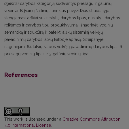
agentis
) darybos kategoriją sudarantys priesagų ir galūnių
vediniai. Iš įvairių šaltinių surinktus pavyzdžius straipsnyje
stengiamasi aiškiai suskirstyti į darybos tipus, nustatyti darybos
reikšmes ir darybos tipų produktyvumą, išnagrinėti vedinių
semantiką ir struktūrą ir pateikti aiškų sisteminį veikėjų
pavadinimų darybos latvių kalboje aprašą. Straipsnyje
nagrinėjami 64 latvių kalbos veikėjų pavadinimų darybos tipai: 61
priesagų vedinių tipas ir 3 galūnių vedinių tipai.
References
This work is licensed under a
Creative Commons Attribution
4.0 International License
.