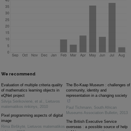
We recommend
Evaluation of multiple criteria quality
The Bo-Kaap Museum : challenges of
of mathematics learning objects in
community, identity and
eQNet project
representation in a changing society
Silvija Sėrikovienė, et al.
,
Lietuvos
matematikos rinkinys
,
2010
Paul Tichmann
,
South African
Museums Association Bulletin
,
2013
Pixel programming aspects of digital
image
The British Executive Service
Rima Birškytė
,
Lietuvos matematikos
overseas : a possible source of help