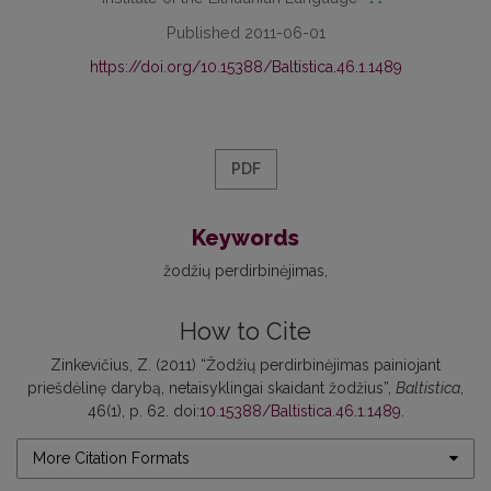
Published 2011-06-01
https://doi.org/10.15388/Baltistica.46.1.1489
PDF
Keywords
žodžių perdirbinėjimas
How to Cite
Zinkevičius, Z. (2011) “Žodžių perdirbinėjimas painiojant
priešdėlinę darybą, netaisyklingai skaidant žodžius”,
Baltistica
,
46(1), p. 62. doi:
10.15388/Baltistica.46.1.1489
.
More Citation Formats