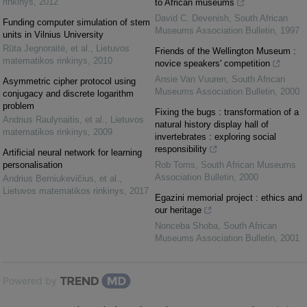
rinkinys
,
2012
to African museums
David C. Devenish
,
South African
Funding computer simulation of stem
Museums Association Bulletin
,
1997
units in Vilnius University
Rūta Jegnoraitė, et al.
,
Lietuvos
Friends of the Wellington Museum :
matematikos rinkinys
,
2010
novice speakers' competition
Ansie Van Vuuren
,
South African
Asymmetric cipher protocol using
Museums Association Bulletin
,
2000
conjugacy and discrete logarithm
problem
Fixing the bugs : transformation of a
Andrius Raulynaitis, et al.
,
Lietuvos
natural history display hall of
matematikos rinkinys
,
2009
invertebrates : exploring social
responsibility
Artificial neural network for learning
personalisation
Rob Toms
,
South African Museums
Association Bulletin
,
2000
Andrius Berniukevičius, et al.
,
Lietuvos matematikos rinkinys
,
2017
Egazini memorial project : ethics and
our heritage
Nonceba Shoba
,
South African
Museums Association Bulletin
,
2001
Powered by