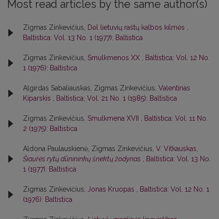
Most read articles by the same author(s)
Zigmas Zinkevičius,
Dėl lietuvių raštų kalbos kilmės
,
Baltistica: Vol. 13 No. 1 (1977): Baltistica
Zigmas Zinkevičius,
Smulkmenos XX
,
Baltistica: Vol. 12 No.
1 (1976): Baltistica
Algirdas Sabaliauskas, Zigmas Zinkevičius,
Valentinas
Kiparskis
,
Baltistica: Vol. 21 No. 1 (1985): Baltistica
Zigmas Zinkevičius,
Smulkmena XVII
,
Baltistica: Vol. 11 No.
2 (1975): Baltistica
Aldona Paulauskienė, Zigmas Zinkevičius,
V. Vitkauskas,
Šiaurės rytų dūnininkų šnektų žodynas
,
Baltistica: Vol. 13 No.
1 (1977): Baltistica
Zigmas Zinkevičius,
Jonas Kruopas
,
Baltistica: Vol. 12 No. 1
(1976): Baltistica