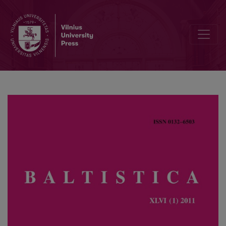
Žodžių perdirbinėjimas painiojant priešdėlinę darybą, netaisyklinga