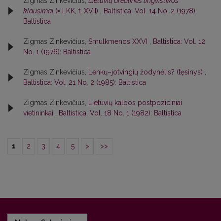
Zigmas Zinkevičius,
Lietuvių arealinės lingvistikos
klausimai
(= LKK, t. XVII)
,
Baltistica: Vol. 14 No. 2 (1978):
Baltistica
Zigmas Zinkevičius,
Smulkmenos XXVI
,
Baltistica: Vol. 12
No. 1 (1976): Baltistica
Zigmas Zinkevičius,
Lenkų–jotvingių žodynėlis? (tęsinys)
,
Baltistica: Vol. 21 No. 2 (1985): Baltistica
Zigmas Zinkevičius,
Lietuvių kalbos postpoziciniai
vietininkai
,
Baltistica: Vol. 18 No. 1 (1982): Baltistica
1
2
3
4
5
>
>>