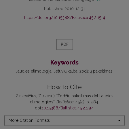
Published 2010-12-31
https://doi.org/10.15388/Baltistica.45.2.1514
PDF
Keywords
liaudies etimologija
lietuvių kalba
žodžių pakeitimas
How to Cite
Zinkevičius, Z. (2010) “Žodžių pakeitimas dėl liaudies
etimologijos”,
Baltistica
, 45(2), p. 284.
doi:
10.15388/Baltistica.45.2.1514
.
More Citation Formats