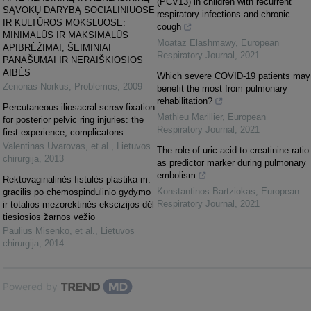
(PCV13) in children with recurrent
SĄVOKŲ DARYBĄ SOCIALINIUOSE
respiratory infections and chronic
IR KULTŪROS MOKSLUOSE:
cough
MINIMALŪS IR MAKSIMALŪS
Moataz Elashmawy
,
European
APIBRĖŽIMAI, ŠEIMINIAI
Respiratory Journal
,
2021
PANAŠUMAI IR NERAIŠKIOSIOS
AIBĖS
Which severe COVID-19 patients may
Zenonas Norkus
,
Problemos
,
2009
benefit the most from pulmonary
rehabilitation?
Percutaneous iliosacral screw fixation
Mathieu Marillier
,
European
for posterior pelvic ring injuries: the
Respiratory Journal
,
2021
first experience, complicatons
Valentinas Uvarovas, et al.
,
Lietuvos
The role of uric acid to creatinine ratio
chirurgija
,
2013
as predictor marker during pulmonary
embolism
Rektovaginalinės fistulės plastika m.
Konstantinos Bartziokas
,
European
gracilis po chemospindulinio gydymo
Respiratory Journal
,
2021
ir totalios mezorektinės ekscizijos dėl
tiesiosios žarnos vėžio
Paulius Misenko, et al.
,
Lietuvos
chirurgija
,
2014
Powered by