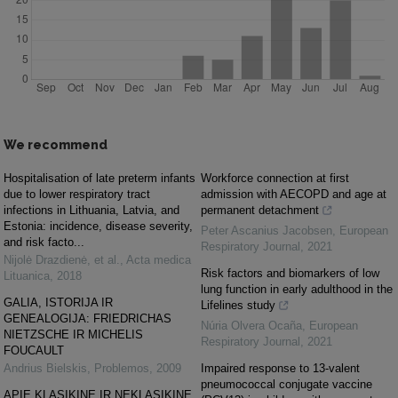
We recommend
Hospitalisation of late preterm infants
Workforce connection at first
due to lower respiratory tract
admission with AECOPD and age at
infections in Lithuania, Latvia, and
permanent detachment
Estonia: incidence, disease severity,
Peter Ascanius Jacobsen
,
European
and risk facto...
Respiratory Journal
,
2021
Nijolė Drazdienė, et al.
,
Acta medica
Risk factors and biomarkers of low
Lituanica
,
2018
lung function in early adulthood in the
GALIA, ISTORIJA IR
Lifelines study
GENEALOGIJA: FRIEDRICHAS
Núria Olvera Ocaña
,
European
NIETZSCHE IR MICHELIS
Respiratory Journal
,
2021
FOUCAULT
Andrius Bielskis
,
Problemos
,
2009
Impaired response to 13-valent
pneumococcal conjugate vaccine
APIE KLASIKINĘ IR NEKLASIKINĘ