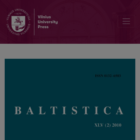
Žodžių pakeitimas dėl liaudies etimologijos