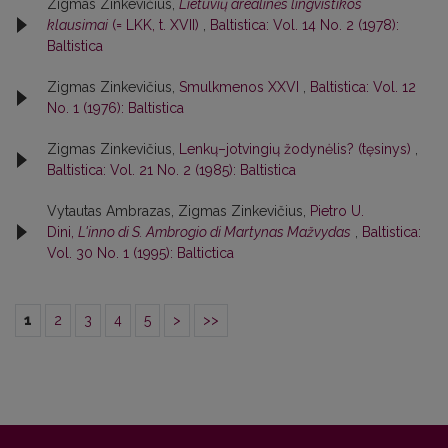
Zigmas Zinkevičius,
Lietuvių arealinės lingvistikos
klausimai
(= LKK, t. XVII)
,
Baltistica: Vol. 14 No. 2 (1978):
Baltistica
Zigmas Zinkevičius,
Smulkmenos XXVI
,
Baltistica: Vol. 12
No. 1 (1976): Baltistica
Zigmas Zinkevičius,
Lenkų–jotvingių žodynėlis? (tęsinys)
,
Baltistica: Vol. 21 No. 2 (1985): Baltistica
Vytautas Ambrazas, Zigmas Zinkevičius,
Pietro U.
Dini,
L'inno di S. Ambrogio di Martynas Mažvydas
,
Baltistica:
Vol. 30 No. 1 (1995): Baltictica
1
2
3
4
5
>
>>