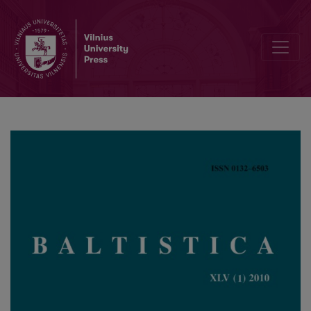
Kai kurie teoriniai morfologinės akcentologijos koncepcijos aspekta