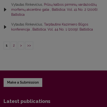
Vytautas Rinkevičius,
Prūsų kalbos pirminių vardažodžių
morfemų akcentinė galia
,
Baltistica: Vol. 41 No. 2 (2006):
Baltistica
Vytautas Rinkevičius,
Tarptautinė Kazimiero Būgos
konferencija
,
Baltistica: Vol. 44 No. 1 (2009): Baltistica
1
2
>
>>
Make a Submission
Latest publications