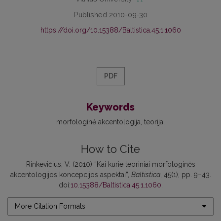
Published 2010-09-30
https://doi.org/10.15388/Baltistica.45.1.1060
PDF
Keywords
morfologinė akcentologija
teorija
How to Cite
Rinkevičius, V. (2010) “Kai kurie teoriniai morfologinės
akcentologijos koncepcijos aspektai”,
Baltistica
, 45(1), pp. 9–43.
doi:
10.15388/Baltistica.45.1.1060
.
More Citation Formats