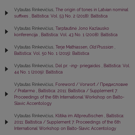
Vytautas Rinkevičius,
The origin of tones in Latvian nominal
suffixes
,
Baltistica: Vol. 53 No. 2 (2018): Baltistica
Vytautas Rinkevičius,
Tarptautinė Jono Kazlausko
konferencija
,
Baltistica: Vol. 43 No. 1 (2008): Baltistica
Vytautas Rinkevičius,
Terje Mathiassen,
Old Prussian
,
Baltistica: Vol. 50 No. 1 (2015): Baltistica
Vytautas Rinkevičius,
Dėl pr.
-ing-
priegaidės
,
Baltistica: Vol.
44 No. 1 (2009): Baltistica
Vytautas Rinkevičius,
Foreword / Vorwort / Предисловие
/ Pratarmė
,
Baltistica: 2011: Baltistica / Supplement 7:
Proceedings of the 6th International Workshop on Balto-
Slavic Accentology
Vytautas Rinkevičius,
Klitika im Altpreußischen
,
Baltistica:
2011: Baltistica / Supplement 7: Proceedings of the 6th
International Workshop on Balto-Slavic Accentology