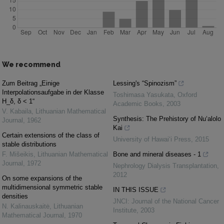
We recommend
Zum Beitrag „Einige
Lessing's “Spinozism”
Interpolationsaufgabe in der Klasse
Toshimasa Yasukata
,
Oxford
H_δ, δ < 1“
Academic Books
,
2003
V. Kabaila
,
Lithuanian Mathematical
Synthesis: The Prehistory of Nu‘alolo
Journal
,
1962
Kai
Certain extensions of the class of
University of Hawai‘i Press
,
2015
stable distributions
F. Mišeikis
,
Lithuanian Mathematical
Bone and mineral diseases - 1
Journal
,
1972
Nephrology Dialysis Transplantation
,
2012
On some expansions of the
multidimensional symmetric stable
IN THIS ISSUE
densities
JNCI: Journal of the National Cancer
N. Kalinauskaitė
,
Lithuanian
Institute
,
2003
Mathematical Journal
,
1970