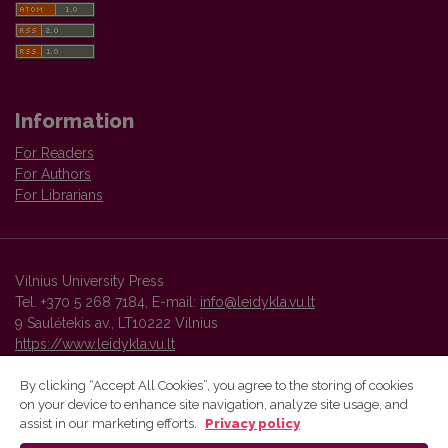
Information
For Readers
For Authors
For Librarians
Vilnius University Press
Tel. +370 5 268 7184, E-mail:
info@leidykla.vu.lt
9 Saulėtekis av., LT10222 Vilnius
https://www.leidykla.vu.lt
By clicking “Accept All Cookies”, you agree to the storing of cookies
on your device to enhance site navigation, analyze site usage, and
Vilnius University Press platform and metadata are distributed by
assist in our marketing efforts.
Privacy policy
Creative Commons International License
.