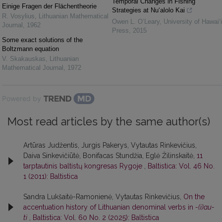
Temporal Changes in Fishing
Einige Fragen der Flächentheorie
Strategies at Nu‘alolo Kai
R. Vosylius
,
Lithuanian Mathematical
Owen L. O’Leary
,
University of Hawai‘i
Journal
,
1962
Press
,
2015
Some exact solutions of the
Boltzmann equation
V. Skakauskas
,
Lithuanian
Mathematical Journal
,
1972
Powered by
Most read articles by the same author(s)
Artūras Judžentis, Jurgis Pakerys, Vytautas Rinkevičius,
Daiva Sinkevičiūtė, Bonifacas Stundžia, Eglė Žilinskaitė,
11
tarptautinis baltistų kongresas Rygoje
,
Baltistica: Vol. 46 No.
1 (2011): Baltistica
Sandra Lukšaitė-Ramonienė, Vytautas Rinkevičius,
On the
accentuation history of Lithuanian denominal verbs in
-(i)au-
ti
,
Baltistica: Vol. 60 No. 2 (2025): Baltistica