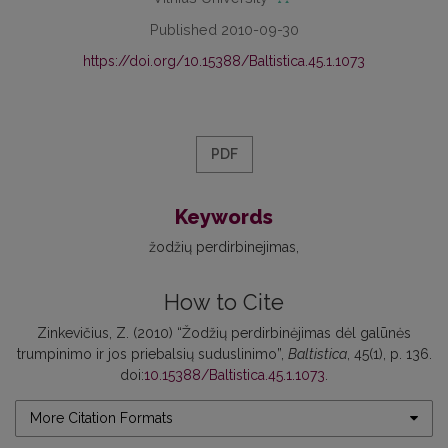
Published 2010-09-30
https://doi.org/10.15388/Baltistica.45.1.1073
PDF
Keywords
žodžių perdirbinejimas
How to Cite
Zinkevičius, Z. (2010) “Žodžių perdirbinėjimas dėl galūnės
trumpinimo ir jos priebalsių suduslinimo”,
Baltistica
, 45(1), p. 136.
doi:
10.15388/Baltistica.45.1.1073
.
More Citation Formats