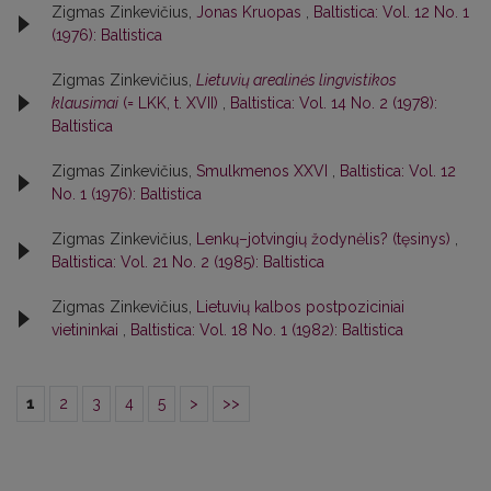
Zigmas Zinkevičius,
Jonas Kruopas
,
Baltistica: Vol. 12 No. 1
(1976): Baltistica
Zigmas Zinkevičius,
Lietuvių arealinės lingvistikos
klausimai
(= LKK, t. XVII)
,
Baltistica: Vol. 14 No. 2 (1978):
Baltistica
Zigmas Zinkevičius,
Smulkmenos XXVI
,
Baltistica: Vol. 12
No. 1 (1976): Baltistica
Zigmas Zinkevičius,
Lenkų–jotvingių žodynėlis? (tęsinys)
,
Baltistica: Vol. 21 No. 2 (1985): Baltistica
Zigmas Zinkevičius,
Lietuvių kalbos postpoziciniai
vietininkai
,
Baltistica: Vol. 18 No. 1 (1982): Baltistica
1
2
3
4
5
>
>>