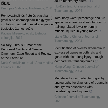
acute respiratory distre...
IŠĖJĘ
Hui-Dan Jing
,
Chinese Journal of
Kristupas Sabolius
,
Problemos
,
2011
Traumatology
,
2024
Rektovaginalinės fistulės plastika m.
Total body water percentage and 3rd
gracilis po chemospindulinio gydymo
space water are novel risk factors for
ir totalios mezorektinės ekscizijos dėl
training-related lower extremity
tiesiosios žarnos vėžio
muscle injuries in young males
Paulius Misenko, et al.
,
Lietuvos
Liang Chen
,
Chinese Journal of
chirurgija
,
2014
Traumatology
,
2024
Solitary Fibrous Tumor of the
Identification of overlay differentially
Peritoneal Cavity and Greater
expressed genes in both rats and
Omentum: Case Report and Review
goats with blast lung injury through
of the Literature
comparative transcriptomics
Neda Gendvilaitė, et al.
,
Acta medica
Hong Wang
,
Chinese Journal of
Lituanica
,
2023
Traumatology
,
2024
Multidetector computed tomography
angiography for diagnosis of traumatic
aneurysms associated with
penetrating head injuries
Chinese Journal of Traumatology
,
2025