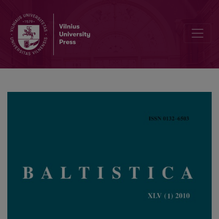
Žodžių perdirbinėjimas dėl galūnės trumpinimo ir jos priebalsių su