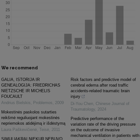
We recommend
GALIA, ISTORIJA IR
Risk factors and predictive model of
GENEALOGIJA: FRIEDRICHAS
cerebral edema after road traffic
NIETZSCHE IR MICHELIS
accidents-related traumatic brain
FOUCAULT
injury
Andrius Bielskis
,
Problemos
,
2009
Di-You Chen
,
Chinese Journal of
Traumatology
,
2024
Mokestinės paskolos sutarties
reikšmė reguliuojant mokestinės
Predictive performance of the
nepriemokos atidėjimą ir išdėstymą
variation rate of the driving pressure
Laura Paškevičienė
,
Teisė
,
2011
on the outcome of invasive
mechanical ventilation in patients with
SIMULIAKRAI NIEKUR NEBUVO