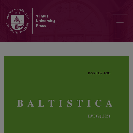
Lívia Körtvélyessy, Alexandra Bagasheva, Pavol Štekauer (eds.), <