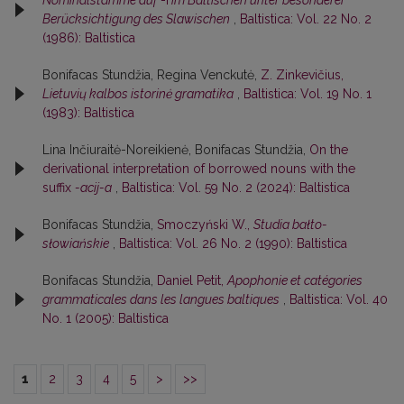
Berücksichtigung des Slawischen
,
Baltistica: Vol. 22 No. 2
(1986): Baltistica
Bonifacas Stundžia, Regina Venckutė,
Z. Zinkevičius,
Lietuvių kalbos istorinė gramatika
,
Baltistica: Vol. 19 No. 1
(1983): Baltistica
Lina Inčiuraitė-Noreikienė, Bonifacas Stundžia,
On the
derivational interpretation of borrowed nouns with the
suffix
-acij-a
,
Baltistica: Vol. 59 No. 2 (2024): Baltistica
Bonifacas Stundžia,
Smoczyński W.,
Studia bałto-
słowiańskie
,
Baltistica: Vol. 26 No. 2 (1990): Baltistica
Bonifacas Stundžia,
Daniel Petit,
Apophonie et catégories
grammaticales dans les langues baltiques
,
Baltistica: Vol. 40
No. 1 (2005): Baltistica
1
2
3
4
5
>
>>