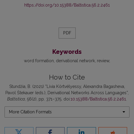
https://doi.org/10.15388/Baltistica.56.2.2461
PDF
Keywords
word formation
derivational network
review
How to Cite
Stundžia, B. (2021) “Lívia Körtvélyessy, Alexandra Bagasheva,
Pavol Štekauer (eds.), Derivational Networks Across Languages”,
Baltistica
, 56(2), pp. 371–375. doi:
10.15388/Baltistica.56.2.2461
.
More Citation Formats