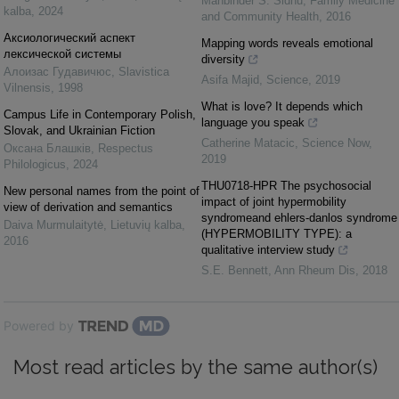
Manbinder S. Sidhu
,
Family Medicine
kalba
,
2024
and Community Health
,
2016
Аксиологический аспект
Mapping words reveals emotional
лексической системы
diversity
Алоизас Гудавичюс
,
Slavistica
Asifa Majid
,
Science
,
2019
Vilnensis
,
1998
What is love? It depends which
Campus Life in Contemporary Polish,
language you speak
Slovak, and Ukrainian Fiction
Catherine Matacic
,
Science Now
,
Оксана Блашків
,
Respectus
2019
Philologicus
,
2024
THU0718-HPR The psychosocial
New personal names from the point of
impact of joint hypermobility
view of derivation and semantics
syndromeand ehlers-danlos syndrome
Daiva Murmulaitytė
,
Lietuvių kalba
,
(HYPERMOBILITY TYPE): a
2016
qualitative interview study
S.E. Bennett
,
Ann Rheum Dis
,
2018
Powered by
Most read articles by the same author(s)