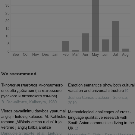
We recommend
Типология глаголов многоактного
Emotion semantics show both cultural
cпособа действия (на материале
variation and universal structure
русского и литовского языков)
Joshua Conrad Jackson
,
Science
,
Э. Галнайтите
,
Kalbotyra
,
1980
2019
Vietos pavadinimų darybos ypatumai
Methodological challenges of cross-
anglų ir lietuvių kalbose: M. Katiliškio
language qualitative research with
romano „Miškais ateina ruduo“ ir jo
South Asian communities living in the
vertimo į anglų kalbą analizė
UK
Danguolė Straižytė, et al.
,
Lietuvių