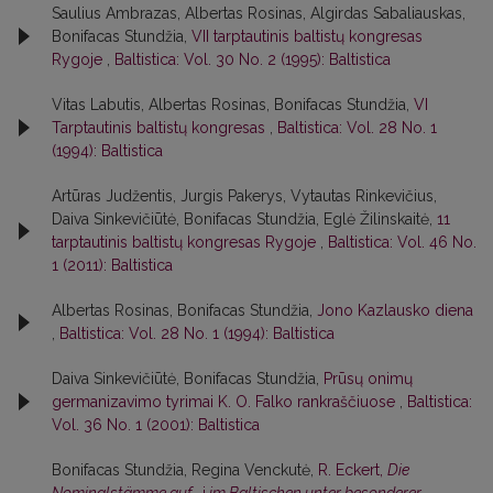
Saulius Ambrazas, Albertas Rosinas, Algirdas Sabaliauskas,
Bonifacas Stundžia,
VII tarptautinis baltistų kongresas
Rygoje
,
Baltistica: Vol. 30 No. 2 (1995): Baltistica
Vitas Labutis, Albertas Rosinas, Bonifacas Stundžia,
VI
Tarptautinis baltistų kongresas
,
Baltistica: Vol. 28 No. 1
(1994): Baltistica
Artūras Judžentis, Jurgis Pakerys, Vytautas Rinkevičius,
Daiva Sinkevičiūtė, Bonifacas Stundžia, Eglė Žilinskaitė,
11
tarptautinis baltistų kongresas Rygoje
,
Baltistica: Vol. 46 No.
1 (2011): Baltistica
Albertas Rosinas, Bonifacas Stundžia,
Jono Kazlausko diena
,
Baltistica: Vol. 28 No. 1 (1994): Baltistica
Daiva Sinkevičiūtė, Bonifacas Stundžia,
Prūsų onimų
germanizavimo tyrimai K. O. Falko rankraščiuose
,
Baltistica:
Vol. 36 No. 1 (2001): Baltistica
Bonifacas Stundžia, Regina Venckutė,
R. Eckert,
Die
Nominalstämme auf
-i
im Baltischen unter besonderer