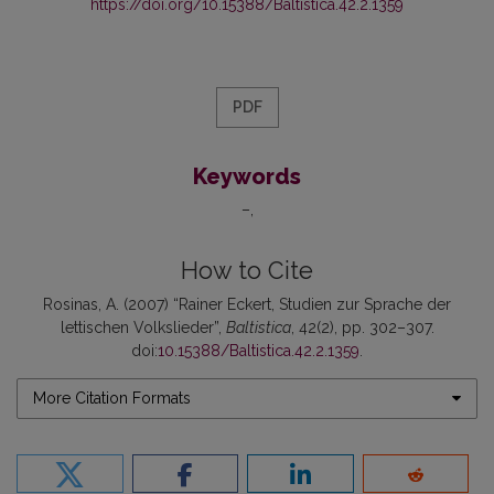
https://doi.org/10.15388/Baltistica.42.2.1359
PDF
Keywords
–
How to Cite
Rosinas, A. (2007) “Rainer Eckert, Studien zur Sprache der
lettischen Volkslieder”,
Baltistica
, 42(2), pp. 302–307.
doi:
10.15388/Baltistica.42.2.1359
.
More Citation Formats