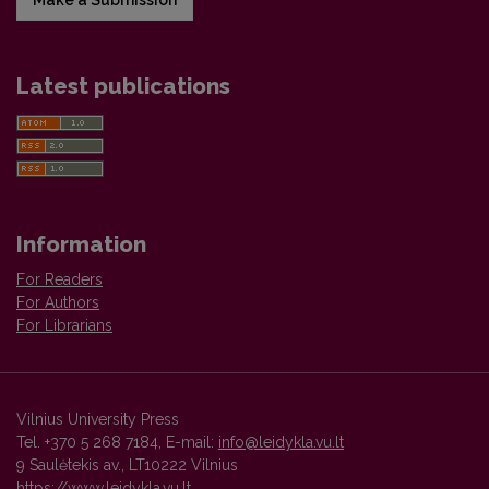
Latest publications
Information
For Readers
For Authors
For Librarians
Vilnius University Press
Tel. +370 5 268 7184, E-mail:
info@leidykla.vu.lt
9 Saulėtekis av., LT10222 Vilnius
https://www.leidykla.vu.lt