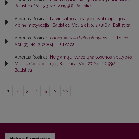
Baltistica: Vol. 33 No. 2 (1998): Baltistica
Albertas Rosinas,
Latvių kalbos lokatyvo evoliucija ir jos
vidinė motyvacija
,
Baltistica: Vol. 23 No. 2 (1987): Baltistica
Albertas Rosinas,
Latvių-lietuvių kalbų žodynas
,
Baltistica:
Vol. 39 No. 2 (2004): Baltictica
Albertas Rosinas,
Neigiamųjų įvardžių vartosenos ypatybės
M. Daukšos postilėje
,
Baltistica: Vol. 27 No. 1 (1992):
Baltistica
1
2
3
4
5
>
>>
Make a Submission