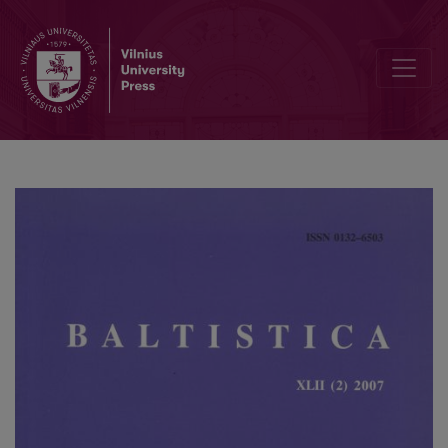
Rainer Eckert, <i>Studien zur Sprache der lettischen Volkslieder</i