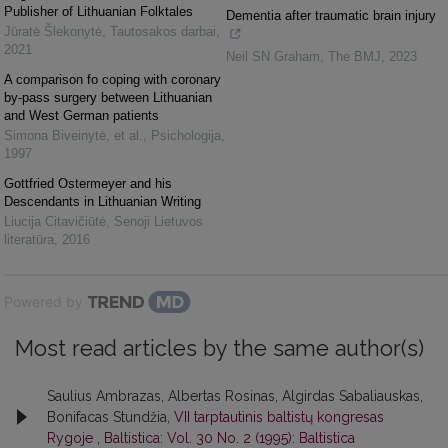
Publisher of Lithuanian Folktales
Dementia after traumatic brain injury
Jūratė Šlekonytė
,
Tautosakos darbai
,
2021
Neil SN Graham
,
The BMJ
,
2023
A comparison fo coping with coronary
by-pass surgery between Lithuanian
and West German patients
Simona Biveinytė, et al.
,
Psichologija
,
1997
Gottfried Ostermeyer and his
Descendants in Lithuanian Writing
Liucija Citavičiūtė
,
Senoji Lietuvos
literatūra
,
2016
Powered by
Most read articles by the same author(s)
Saulius Ambrazas, Albertas Rosinas, Algirdas Sabaliauskas,
Bonifacas Stundžia,
VII tarptautinis baltistų kongresas
Rygoje
,
Baltistica: Vol. 30 No. 2 (1995): Baltistica