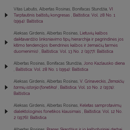
Vitas Labutis, Albertas Rosinas, Bonifacas Stundžia,
VI
Tarptautinis baltistų kongresas
,
Baltistica: Vol. 28 No. 1
(1994): Baltistica
Aleksas Girdenis, Albertas Rosinas,
Lietuvių kalbos
daiktavardžio linksniavimo tipų hierarchija ir pagrindinės jos
kitimo tendencijos (bendrinės kalbos ir žemaičių tarmės
duomenimis)
,
Baltistica: Vol. 13 No. 2 (1977): Baltistica
Albertas Rosinas, Bonifacas Stundžia,
Jono Kazlausko diena
,
Baltistica: Vol. 28 No. 1 (1994): Baltistica
Aleksas Girdenis, Albertas Rosinas,
V. Grinaveckis,
Žemaičių
tarmių istorija (fonetika)
,
Baltistica: Vol. 10 No. 2 (1974):
Baltistica
Aleksas Girdenis, Albertas Rosinas,
Keletas samprotavimų
dialektologinės fonetikos klausimais
,
Baltistica: Vol. 12 No.
2 (1976): Baltistica
Albertas Rosinas,
Pranas Skardžius ir jo kalbotyriniai darbai
,