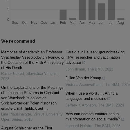
We recommend
Memories of Academician Professor
Harald zur Hausen: groundbreaking
Vyacheslav Vsevolodovich Ivanov, on
HPV researcher and vaccination
the Occasion of the Fifth Anniversary
advocate
of His Death
John Illman
,
The BMJ
,
2023
Rainer Eckert
,
Slavistica Vilnensis
,
Jillian Van der Knaap
2023
Victoria Aseervatham
,
The BMJ
,
2025
On the Explanations of the Meanings
of Lithuanian Proverbs in Constant
When I use a word . . . Artificial
von Wurzbach ’s collection
languages and medicine
Sprichwörter der Polen historisch
Jeffrey K Aronson
,
The BMJ
,
2024
erläutert, mit Hinblick auf ...
How can doctors counter health
Lina Plaušinaitytė
,
Vilnius University
misinformation on social media?
Open Series
,
2018
Leonard Hofstra
,
The BMJ
,
2023
August Schleicher as the First