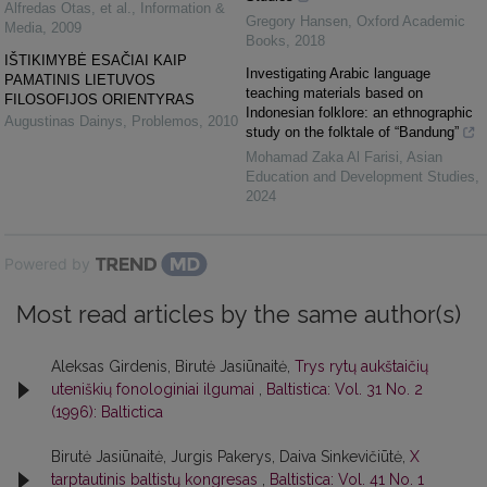
Alfredas Otas, et al.
,
Information &
Gregory Hansen
,
Oxford Academic
Media
,
2009
Books
,
2018
IŠTIKIMYBĖ ESAČIAI KAIP
Investigating Arabic language
PAMATINIS LIETUVOS
teaching materials based on
FILOSOFIJOS ORIENTYRAS
Indonesian folklore: an ethnographic
Augustinas Dainys
,
Problemos
,
2010
study on the folktale of “Bandung”
Mohamad Zaka Al Farisi
,
Asian
Education and Development Studies
,
2024
Powered by
Most read articles by the same author(s)
Aleksas Girdenis, Birutė Jasiūnaitė,
Trys rytų aukštaičių
uteniškių fonologiniai ilgumai
,
Baltistica: Vol. 31 No. 2
(1996): Baltictica
Birutė Jasiūnaitė, Jurgis Pakerys, Daiva Sinkevičiūtė,
X
tarptautinis baltistų kongresas
,
Baltistica: Vol. 41 No. 1