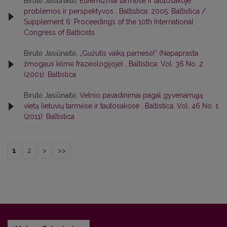
Birutė Jasiūnaitė,
Eufemizmai tarmėse ir tautosakoje:
problemos ir perspektyvos
,
Baltistica: 2005: Baltistica /
Supplement 6: Proceedings of the 10th International
Congress of Balticists
Birutė Jasiūnaitė,
„Gužutis vaiką parnešė!“ (Nepaprasta
žmogaus kilmė frazeologijoje)
,
Baltistica: Vol. 36 No. 2
(2001): Baltistica
Birutė Jasiūnaitė,
Velnio pavadinimai pagal gyvenamąją
vietą lietuvių tarmėse ir tautosakose
,
Baltistica: Vol. 46 No. 1
(2011): Baltistica
1
2
>
>>