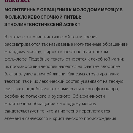
Abstract
МОЛИТВЕННЫЕ ОБРАЩЕНИЯ К МОЛОДОМУ МЕСЯЦУ В
ФОЛЬК­ЛОРЕ ВОСТОЧНОЙ ЛИТВЫ:
ЭТНОЛИНГВИСТИЧЕСКИЙ АСПЕКТ
В статье с этнолингвистической точки зрения
рассматриваются так называемые молит­венные обращения к
молодому месяцу, широко известные в литовском
фольклоре. Подоб­ные тексты относятся к лечебной магии:
их произносящий человек надеется на счастье, здоровье,
благополучие в личной жизни. Как сама структура таких
текстов, так и их лексический состав указывают на тесную
связь их с подобными текстами славянского фольклора,
особенно польского и русского. Об архаичности
молитвенных обращений к молодому месяцу
свидетельствует то, что в них тесно переплетаются
элементы языческого и христианско­го происхождения.