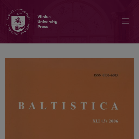
Maldelės į jauną mėnulį rytų Lietuvos folklore: etnolingvistinis aspe