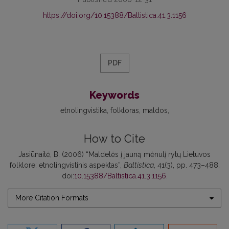
https://doi.org/10.15388/Baltistica.41.3.1156
PDF
Keywords
etnolingvistika
folkloras
maldos
How to Cite
Jasiūnaitė, B. (2006) “Maldelės į jauną mėnulį rytų Lietuvos
folklore: etnolingvistinis aspektas”,
Baltistica
, 41(3), pp. 473–488.
doi:
10.15388/Baltistica.41.3.1156
.
More Citation Formats