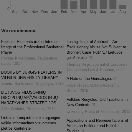
We recommend
Folkloric Elements in the Internet
Losing Track of Antitrust—An
Image of the Professional Basketball
Exclusionary Abuse Not Subject to
Player
Bronner: Case T-814/17 Lietuvos
geležinkeliai
Povilas Krikščiūnas
,
Tautosakos
darbai
,
2017
Thomas Vinje
,
Journal of European
Competition Law & Practice
,
2022
BOOKS BY JURGIS PLATERIS IN
VILNIUS UNIVERSITY LIBRARY
A Note on the Genealogies
Sondra Rankelienė
,
Knygotyra
,
2016
Robert Frost
,
Oxford Academic
Books
,
2015
LIETUVOS FILOSOFINIŲ
DISCIPLINŲ APŽVALGOS IR JŲ
Folklore Recycled: Old Traditions in
NARATYVINĖS STRATEGIJOS
New Contexts
Aldis Gedutis
,
Problemos
,
2011
University Press of Mississippi
,
2013
Lietuvos kompiuterininkų sąjungos
Applications and Representations of
veikla informacinės visuomenės
American Folklore and Folklife
plėtros kontekste
Studies