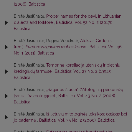
(2006): Baltistica
Birutė Jasiūnaitė,
Proper names for the devil in Lithuanian
dialects and folklore
,
Baltistica: Vol. 52 No. 2 (2017):
Baltistica
Birutė Jasiūnaitė, Regina Venckutė,
Aleksas Girdenis
(red.),
Purpura iszganima mukos Iezusa
,
Baltistica: Vol. 46
No. 1 (2011): Baltistica
Birutė Jasiūnaitė,
Tembrinė koreliacija uteniškių ir pietinių
kretingiškių tarmėse
,
Baltistica: Vol. 27 No. 2 (1994):
Baltistica
Birutė Jasiūnaitė,
„Raganos šluota“ (Mitologinių personažų
įrankiai frazeologijoje)
,
Baltistica: Vol. 43 No. 2 (2008):
Baltistica
Birutė Jasiūnaitė,
Iš lietuvių mitologinės leksikos:
baũbas
bei
jo padermė
,
Baltistica: Vol. 35 No. 2 (2000): Baltictica