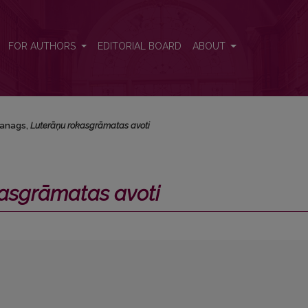
FOR AUTHORS
EDITORIAL BOARD
ABOUT
Vanags,
Luterāņu rokasgrāmatas avoti
asgrāmatas avoti