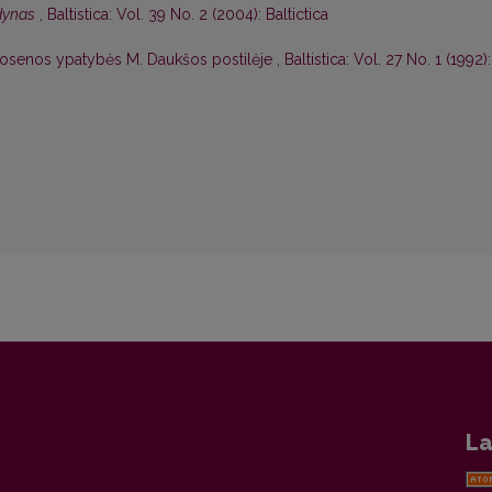
odynas
,
Baltistica: Vol. 39 No. 2 (2004): Baltictica
rtosenos ypatybės M. Daukšos postilėje
,
Baltistica: Vol. 27 No. 1 (1992):
La