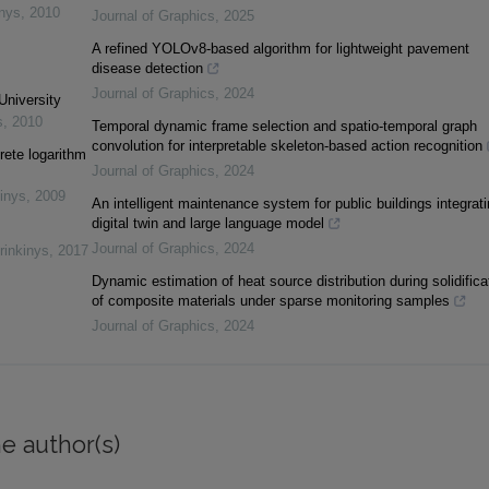
inys
,
2010
Journal of Graphics
,
2025
A refined YOLOv8-based algorithm for lightweight pavement
disease detection
Journal of Graphics
,
2024
University
s
,
2010
Temporal dynamic frame selection and spatio-temporal graph
convolution for interpretable skeleton-based action recognition
rete logarithm
Journal of Graphics
,
2024
inys
,
2009
An intelligent maintenance system for public buildings integrat
digital twin and large language model
Journal of Graphics
,
2024
rinkinys
,
2017
Dynamic estimation of heat source distribution during solidifica
of composite materials under sparse monitoring samples
Journal of Graphics
,
2024
e author(s)