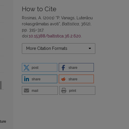
How to Cite
Rosinas, A. (2001) “P. Vanags, Luterāņu
rokasgrāmatas avoti”,
Baltistica
, 36(2),
pp. 315–317.
doi:
10.15388/baltistica.36.2.620
.
More Citation Formats
post
share
share
share
mail
print
ture