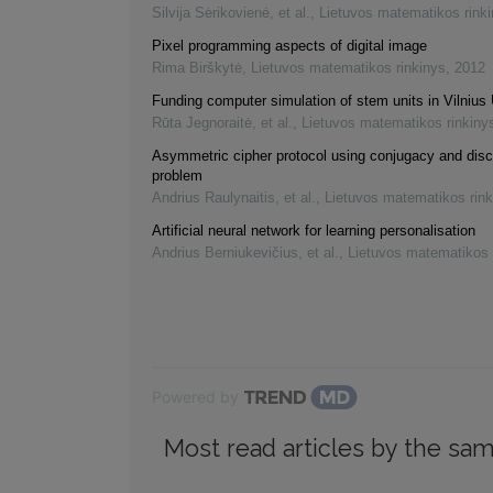
Silvija Sėrikovienė, et al.
,
Lietuvos matematikos rink
Pixel programming aspects of digital image
Rima Birškytė
,
Lietuvos matematikos rinkinys
,
2012
Funding computer simulation of stem units in Vilnius 
Rūta Jegnoraitė, et al.
,
Lietuvos matematikos rinkiny
Asymmetric cipher protocol using conjugacy and disc
problem
Andrius Raulynaitis, et al.
,
Lietuvos matematikos rink
Artificial neural network for learning personalisation
Andrius Berniukevičius, et al.
,
Lietuvos matematikos 
Powered by
Most read articles by the sam