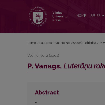
P. Vanags, <i>Luterāņu rokasgrāmatas avoti</i>
HOME
ISSUES
Home
/
Baltistica
/
Vol. 36 No. 2 (2001): Baltistica
/
P. 
Vol. 36 No. 2 (2001)
P. Vanags,
Luterāņu rok
Abstract
–