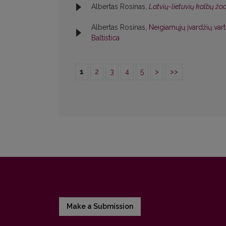
Albertas Rosinas,
Latvių-lietuvių kalbų ž
Albertas Rosinas,
Neigiamųjų įvardžių va
Baltistica
1
2
3
4
5
>
>>
Make a Submission