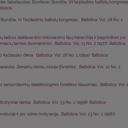
das Sabaliauskas, Bonifacas Stundžia,
VII tarptautinis baltistų kongresa
ltistica
 Stundžia,
VI Tarptautinis baltistų kongresas
,
Baltistica: Vol. 28 No. 1
ių kalbos daiktavardžio linksniavimo tipų hierarchija ir pagrindinės jos
 žemaičių tarmės duomenimis)
,
Baltistica: Vol. 13 No. 2 (1977): Baltistica
o Kazlausko diena
,
Baltistica: Vol. 28 No. 1 (1994): Baltistica
naveckis,
Žemaičių tarmių istorija (fonetika)
,
Baltistica: Vol. 10 No. 2
as samprotavimų dialektologinės fonetikos klausimais
,
Baltistica: Vol. 
albotyriniai darbai
,
Baltistica: Vol. 33 No. 2 (1998): Baltistica
voliucija ir jos vidinė motyvacija
,
Baltistica: Vol. 23 No. 2 (1987):