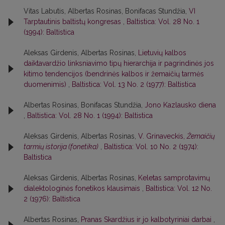
Vitas Labutis, Albertas Rosinas, Bonifacas Stundžia,
VI
Tarptautinis baltistų kongresas
,
Baltistica: Vol. 28 No. 1
(1994): Baltistica
Aleksas Girdenis, Albertas Rosinas,
Lietuvių kalbos
daiktavardžio linksniavimo tipų hierarchija ir pagrindinės jos
kitimo tendencijos (bendrinės kalbos ir žemaičių tarmės
duomenimis)
,
Baltistica: Vol. 13 No. 2 (1977): Baltistica
Albertas Rosinas, Bonifacas Stundžia,
Jono Kazlausko diena
,
Baltistica: Vol. 28 No. 1 (1994): Baltistica
Aleksas Girdenis, Albertas Rosinas,
V. Grinaveckis,
Žemaičių
tarmių istorija (fonetika)
,
Baltistica: Vol. 10 No. 2 (1974):
Baltistica
Aleksas Girdenis, Albertas Rosinas,
Keletas samprotavimų
dialektologinės fonetikos klausimais
,
Baltistica: Vol. 12 No.
2 (1976): Baltistica
Albertas Rosinas,
Pranas Skardžius ir jo kalbotyriniai darbai
,