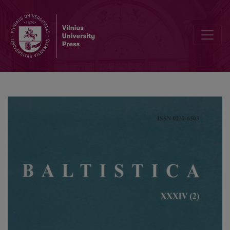
Pastabos dėl prūsų veiksmažodžių