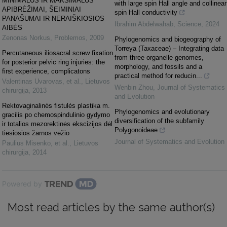
MINIMALŪS IR MAKSIMALŪS
with large spin Hall angle and collinear
APIBRĖŽIMAI, ŠEIMINIAI
spin Hall conductivity
PANAŠUMAI IR NERAIŠKIOSIOS
Ibrahim Abdelwahab
,
Science
,
2024
AIBĖS
Zenonas Norkus
,
Problemos
,
2009
Phylogenomics and biogeography of
Torreya (Taxaceae) – Integrating data
Percutaneous iliosacral screw fixation
from three organelle genomes,
for posterior pelvic ring injuries: the
morphology, and fossils and a
first experience, complicatons
practical method for reducin...
Valentinas Uvarovas, et al.
,
Lietuvos
Wenbin Zhou
,
Journal of Systematics
chirurgija
,
2013
and Evolution
Rektovaginalinės fistulės plastika m.
Phylogenomics and evolutionary
gracilis po chemospindulinio gydymo
diversification of the subfamily
ir totalios mezorektinės ekscizijos dėl
Polygonoideae
tiesiosios žarnos vėžio
Journal of Systematics and Evolution
Paulius Misenko, et al.
,
Lietuvos
chirurgija
,
2014
Powered by
Most read articles by the same author(s)