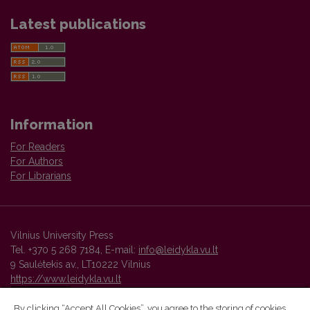
Latest publications
Information
For Readers
For Authors
For Librarians
Vilnius University Press
Tel. +370 5 268 7184, E-mail:
info@leidykla.vu.lt
9 Saulėtekis av., LT10222 Vilnius
https://www.leidykla.vu.lt
By clicking “Accept All Cookies”, you agree to the storing of cookies