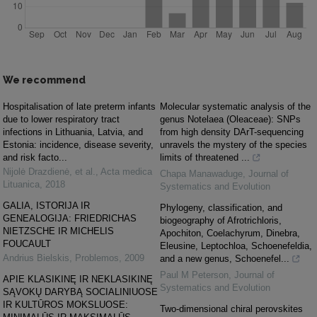
We recommend
Hospitalisation of late preterm infants
Molecular systematic analysis of the
due to lower respiratory tract
genus Notelaea (Oleaceae): SNPs
infections in Lithuania, Latvia, and
from high density DArT-sequencing
Estonia: incidence, disease severity,
unravels the mystery of the species
and risk facto...
limits of threatened ...
Nijolė Drazdienė, et al.
,
Acta medica
Chapa Manawaduge
,
Journal of
Lituanica
,
2018
Systematics and Evolution
GALIA, ISTORIJA IR
Phylogeny, classification, and
GENEALOGIJA: FRIEDRICHAS
biogeography of Afrotrichloris,
NIETZSCHE IR MICHELIS
Apochiton, Coelachyrum, Dinebra,
FOUCAULT
Eleusine, Leptochloa, Schoenefeldia,
Andrius Bielskis
,
Problemos
,
2009
and a new genus, Schoenefel...
Paul M Peterson
,
Journal of
APIE KLASIKINĘ IR NEKLASIKINĘ
Systematics and Evolution
SĄVOKŲ DARYBĄ SOCIALINIUOSE
IR KULTŪROS MOKSLUOSE:
Two-dimensional chiral perovskites