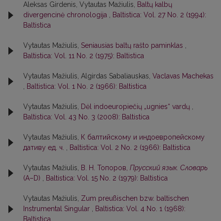
Aleksas Girdenis, Vytautas Mažiulis,
Baltų kalbų
divergencinė chronologija
,
Baltistica: Vol. 27 No. 2 (1994):
Baltistica
Vytautas Mažiulis,
Seniausias baltų rašto paminklas
,
Baltistica: Vol. 11 No. 2 (1975): Baltistica
Vytautas Mažiulis, Algirdas Sabaliauskas,
Vaclavas Machekas
,
Baltistica: Vol. 1 No. 2 (1966): Baltistica
Vytautas Mažiulis,
Dėl indoeuropiečių „ugnies“ vardų
,
Baltistica: Vol. 43 No. 3 (2008): Baltistica
Vytautas Mažiulis,
К балтийскому и индоевропейскому
дативу ед. ч.
,
Baltistica: Vol. 2 No. 2 (1966): Baltistica
Vytautas Mažiulis,
В. Н. Топоров,
Прусский язык. Словарь
(А–D)
,
Baltistica: Vol. 15 No. 2 (1979): Baltistica
Vytautas Mažiulis,
Zum preußischen bzw. baltischen
Instrumental Singular
,
Baltistica: Vol. 4 No. 1 (1968):
Baltistica