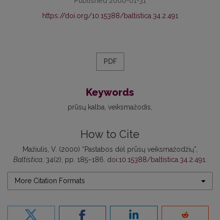
Published 2000-01-31
https://doi.org/10.15388/baltistica.34.2.491
PDF
Keywords
prūsų kalba
veiksmažodis
How to Cite
Mažiulis, V. (2000) “Pastabos dėl prūsų veiksmažodžių”,
Baltistica
, 34(2), pp. 185–186. doi:
10.15388/baltistica.34.2.491
.
More Citation Formats