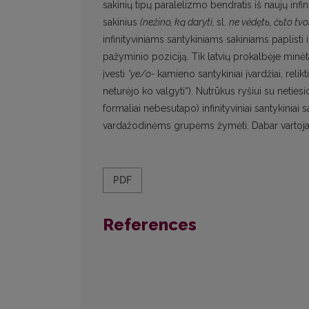
sakinių tipų paralelizmo bendratis iš naujų infini
sakinius
(nežino, ką daryti,
sl.
ne vĕdętь, čьto tvor
infinityviniams santykiniams sakiniams paplisti i
pažyminio poziciją. Tik latvių prokalbėje minėt
įvesti
*ye/o-
kamieno santykiniai įvardžiai, relikt
neturėjo ko valgyti“). Nutrūkus ryšiui su netiesi
formaliai nebesutapo) infinityviniai santykiniai sak
vardažodinėms grupėms žymėti. Dabar vartojam
PDF
References