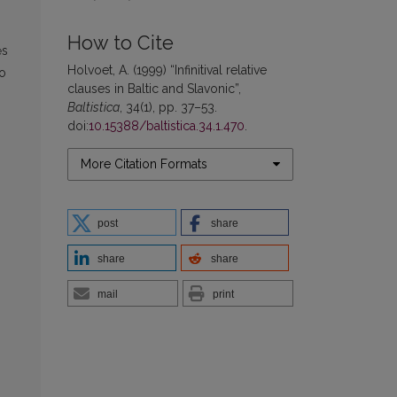
How to Cite
ės
Holvoet, A. (1999) “Infinitival relative
vo
clauses in Baltic and Slavonic”,
Baltistica
, 34(1), pp. 37–53.
doi:
10.15388/baltistica.34.1.470
.
More Citation Formats
post
share
share
share
mail
print