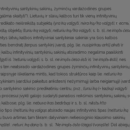
i infinityvinių santykinių sakinių, žyminčių vardažodines grupes
lima skaityti“). Lietuvių ir slavų kalbos turi tik vieną infinityvinių
predikato neišreikštą subjektą
(yra ką valgyti, nėra ką/ko valgyti;
r.
ecmь,
ikštą objektą
(turiu ką valgyti, neturiu ką/ko valgyti,
s. b. sl.
ne imǫtь čes
 latvių kalbos infinityviniai santykiniai sakiniai yra šios kalbos
ties bendratį įterpus santykinį įvardį, plg. lie.
nusipirkau arklį akėti
ir
vų kalbų infinityvinių santykinių sakinių atsiradimo negalima paaiškinti
lgyti
iš
*neturiu valgyti,
s. b. sl.
ne imǫtь česo ĕsti
iš
*ne imǫtь ĕsti),
nes
s ten neatsirado vardažodines grupes žyminčių infinityvinių santykinių
aipsnyje iškeliama mintis, kad tokios struktūros kaip lie.
neturiu ko
ntykiniam įvardžiui pakeitus ankstesnį nežymimąjį (arba neigiamąjį) įvard
jo santykinio sakinio predikatiniu centru, pvz.,
turiu ką (=
kažką)
valgyti
procesui įvykti galėjo sudaryti panašios reikšmės santykinių sakinių s
ų kalbose, plg. lie.
nebuvo kas bedirbąs
ir s. b. sl.
nĕstь k’to
nio tipo
(ne)turiu ką valgąs
atsirado naujas infinityvinis tipas
(ne)turiu ką
giu buvo artimas tam tikram dalyviniam netiesioginio klausimo sakinių
ręšte) : neturi, ką darą
(s. b. sl.
*Ne imątь čьto (čego) tvoręšte).
Dėl abiejų