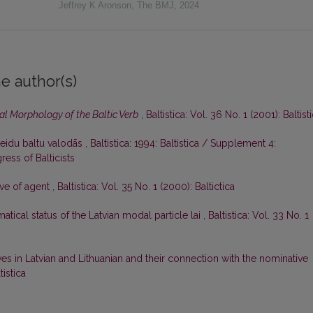
Jeffrey K Aronson
,
The BMJ
,
2024
e author(s)
al Morphology of the Baltic Verb
,
Baltistica: Vol. 36 No. 1 (2001): Baltist
veidu baltu valodās
,
Baltistica: 1994: Baltistica / Supplement 4:
ess of Balticists
ive of agent
,
Baltistica: Vol. 35 No. 1 (2000): Baltictica
tical status of the Latvian modal particle lai
,
Baltistica: Vol. 33 No. 1
es in Latvian and Lithuanian and their connection with the nominative
tistica