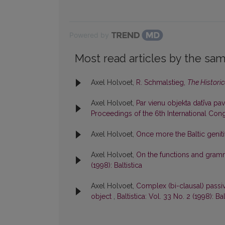
Powered by
Most read articles by the sam
Axel Holvoet,
R. Schmalstieg,
The Historic
Axel Holvoet,
Par vienu objekta datīva pa
Proceedings of the 6th International Congr
Axel Holvoet,
Once more the Baltic genit
Axel Holvoet,
On the functions and gramma
(1998): Baltistica
Axel Holvoet,
Complex (bi-clausal) passiv
object
,
Baltistica: Vol. 33 No. 2 (1998): Bal