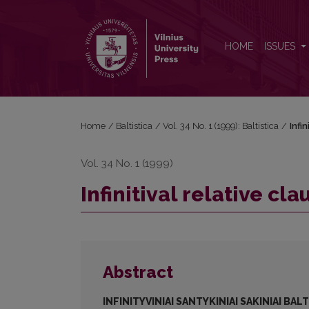
Infinitival relative clauses in Baltic and Slavonic
HOME
ISSUES
Home
/
Baltistica
/
Vol. 34 No. 1 (1999): Baltistica
/
Infi
Vol. 34 No. 1 (1999)
Infinitival relative cl
Abstract
INFINITYVINIAI
SANTYKINIAI SAKINIAI BAL