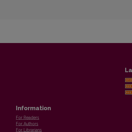
La
Information
For Readers
For Authors
For Librarians