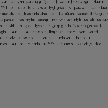
tyvinių santykinių sakinių galėjo būti įsivesta ir į netiesioginio klausimo
iti),
ir abu šie tipai toliau vystėsi lygiagrečiai. Šis paralelizmas sukliudė
r prasiskverbti į kitas sintaksines pozicijas, būtent į vardažodinės grup
as paralelizmas išnyko, kadangi į infinityvinius santykinius sakinius bu
iniu pavidalu išlikę debityvo sudėtyje (pig. s. la.
teem ne bij ja ehd
„jie
oginio klausimo sakiniais (abiejų tipų sakiniuose vartojami įvardžiai
iniai latvių kalboje plito toliau ir juos imta vartoti taip pat ir
w
as atnaujintas jų variantas su
*k
o-
kamieno santykiniais įvardžiais.