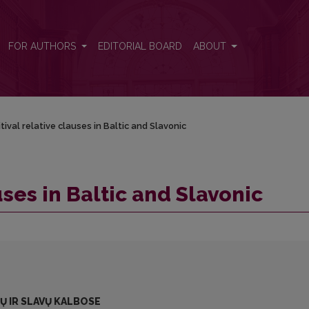
FOR AUTHORS
EDITORIAL BOARD
ABOUT
nitival relative clauses in Baltic and Slavonic
auses in Baltic and Slavonic
TŲ IR SLAVŲ KALBOSE