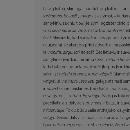
Latvių kalba, skirtingai nuo lietuvių kalbos, tur
(
grāmatas,
ko
lasīt
„knygos skaitymui, ~ kurias ga
santykinių sakinių tipą: jie žymi egzistencinio 
чmo дeлamь)
arba veiksmažodžio
turėti
neišre
ĕsti).
Akivaizdu, kad vardažodines grupes žymintys
naujadarai: jie atsirado prieš adverbialinę paskir
la.
nopirku zirgu,
(ar) ko
ecēt.
Bet lietuvių ir sla
santykinio įvardžio įterpimu (pvz.,
neturiu ko va
tada būtų nesuprantama, kodėl įterpus įvardžiu
sakinių
(*neturiu duonos, kurią valgyti).
Šiame str
valgyti,
sl.
ne imǫtь česo ĕsti
galėjo atsirasti sa
ir adverbialinei paskirties bendračiai tapus nau
(=
valgymui) –>
turiu, ką valgyti.
Sąlygas tokiam 
predikatiniais dalyviais buvimas ir baltų, ir slav
milosrьduję.
Tokiu būdu šalia archajiško dalyvi
valgyti.
Senas dalyvinis tipas struktūros atžvil
tipui:
nežino, ką darą
(s. b. sl.
ne vĕdętь, čьto tvo