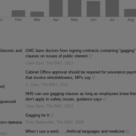
Slavonic and
GMC bans doctors from signing contracts containing “gagging”
clauses on issues of public interest
Clare Dyer
,
The BMJ
,
2012
Cabinet Office approval should be required for severance pay
that involve whistleblowers, MPs say
C. Dyer
,
The BMJ
,
2014
ки)
NHS can use gagging clauses as long as employees know the
don’t apply to safety issues, guidance says
ядческой
Clare Dyer
,
The BMJ
,
2013
Gagging for it
ого приказа
Tony Delamothe
,
The BMJ
,
2009
When I use a word . . . Artificial languages and medicine
2003