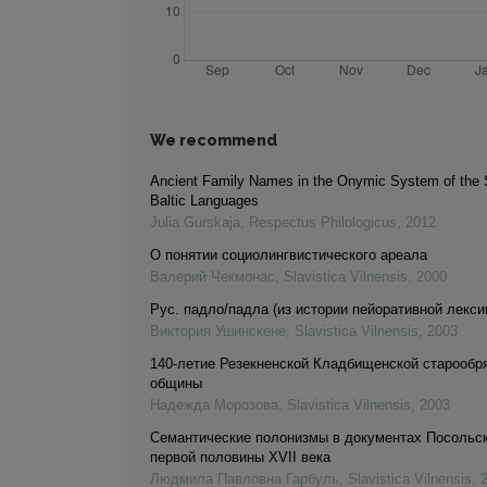
We recommend
Ancient Family Names in the Onymic System of the 
Baltic Languages
Julia Gurskaja
,
Respectus Philologicus
,
2012
О понятии социолингвистического ареала
Валерий Чекмонас
,
Slavistica Vilnensis
,
2000
Рус. падло/падла (из истории пейоративной лекси
Виктория Ушинскене
,
Slavistica Vilnensis
,
2003
140-летие Резекненской Кладбищенской cтaрообр
общины
Надежда Морозова
,
Slavistica Vilnensis
,
2003
Семантические полонизмы в документах Посольск
первой половины XVII века
Людмила Павловна Гарбуль
,
Slavistica Vilnensis
,