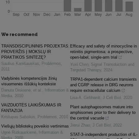
We recommend
TRANSDISCIPLININIS PROJEKTAS:
Efficacy and safety of minocycline in
PROVERŽIS Į MOKSLŲ IR
retinitis pigmentosa: a prospective,
PRAKTIKOS SINTEZĘ?
open-label, single-arm trial
Saulius Kanišauskas
,
Problemos
,
Yuxi Chen
,
Signal Transduction and
2011
Targeted Therapy
,
2024
Vadybinės kompetencijos žinių
TRPA1-dependent calcium transients
visuomenės iššūkių kontekste
and CGRP release in DRG neurons
Danuta Diskienė, et al.
,
Information &
require extracellular calcium
Media
,
2010
Lisa A. Gebhardt
,
J Cell Biol
,
2020
VAIZDUOTĖS LAIKIŠKUMAS IR
Plant autophagosomes mature into
FANTAZIJA
amphisomes prior to their delivery to
Kristupas Sabolius
,
Problemos
,
2010
the central vacuole
Jierui Zhao
,
J Cell Biol
,
2022
Viešųjų bibliotekų poveikio vertinimas
Ugnė Rutkauskienė
,
Information &
STAT-3–independent production of IL-
Media
,
2008