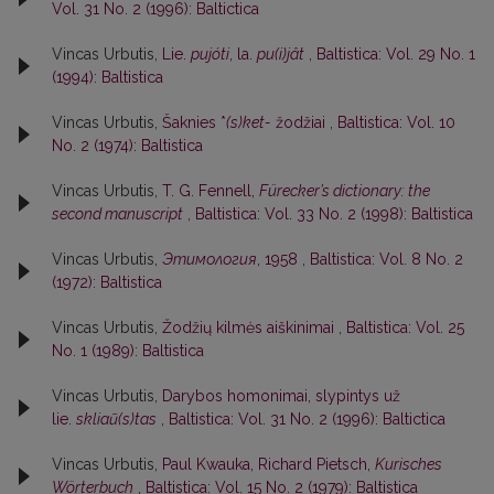
Vol. 31 No. 2 (1996): Baltictica
Vincas Urbutis,
Lie.
pujóti
, la.
pu(i)jât
,
Baltistica: Vol. 29 No. 1
(1994): Baltistica
Vincas Urbutis,
Šaknies *
(s)ket-
žodžiai
,
Baltistica: Vol. 10
No. 2 (1974): Baltistica
Vincas Urbutis,
T. G. Fennell,
Fürecker’s dictionary: the
second manuscript
,
Baltistica: Vol. 33 No. 2 (1998): Baltistica
Vincas Urbutis,
Этимология
, 1958
,
Baltistica: Vol. 8 No. 2
(1972): Baltistica
Vincas Urbutis,
Žodžių kilmės aiškinimai
,
Baltistica: Vol. 25
No. 1 (1989): Baltistica
Vincas Urbutis,
Darybos homonimai, slypintys už
lie.
skliaũ(s)tas
,
Baltistica: Vol. 31 No. 2 (1996): Baltictica
Vincas Urbutis,
Paul Kwauka, Richard Pietsch,
Kurisches
Wörterbuch
,
Baltistica: Vol. 15 No. 2 (1979): Baltistica