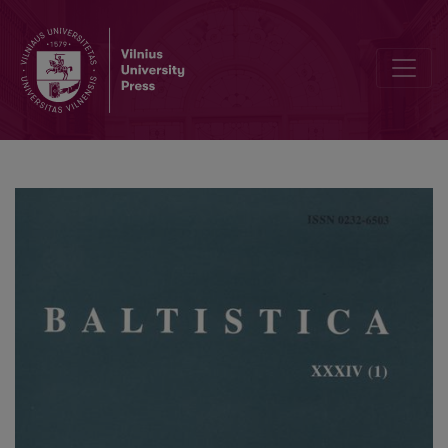
Nei paukštis, nei grybas, tik marga žuvelė