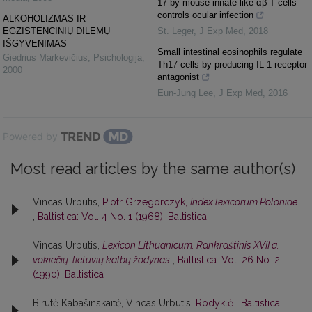
17 by mouse innate-like αβ T cells
controls ocular infection
ALKOHOLIZMAS IR
EGZISTENCINIŲ DILEMŲ
St. Leger
,
J Exp Med
,
2018
IŠGYVENIMAS
Small intestinal eosinophils regulate
Giedrius Markevičius
,
Psichologija
,
Th17 cells by producing IL-1 receptor
2000
antagonist
Eun-Jung Lee
,
J Exp Med
,
2016
Powered by
Most read articles by the same author(s)
Vincas Urbutis,
Piotr Grzegorczyk,
Index lexicorum Poloniae
,
Baltistica: Vol. 4 No. 1 (1968): Baltistica
Vincas Urbutis,
Lexicon Lithuanicum. Rankraštinis XVII a.
vokiečių-lietuvių kalbų žodynas
,
Baltistica: Vol. 26 No. 2
(1990): Baltistica
Birutė Kabašinskaitė, Vincas Urbutis,
Rodyklė
,
Baltistica: