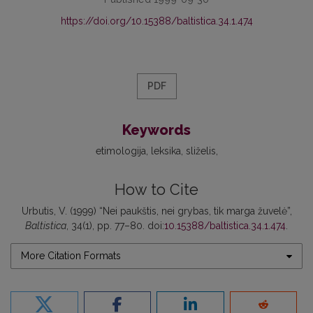
https://doi.org/10.15388/baltistica.34.1.474
PDF
Keywords
etimologija
leksika
sliželis
How to Cite
Urbutis, V. (1999) “Nei paukštis, nei grybas, tik marga žuvelė”,
Baltistica
, 34(1), pp. 77–80. doi:
10.15388/baltistica.34.1.474
.
More Citation Formats