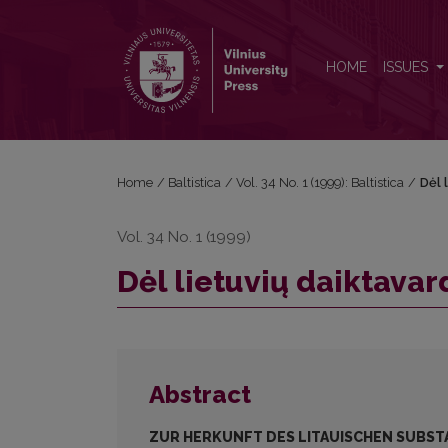
Dėl lietuvių daiktavardžio <i>žmogùs</i> : <i>žmó
HOME
ISSUES
Home
/
Baltistica
/
Vol. 34 No. 1 (1999): Baltistica
/
Dėl 
Vol. 34 No. 1 (1999)
Dėl lietuvių daiktavar
Abstract
ZUR HERKUNFT DES LITAUISCHEN SUBST