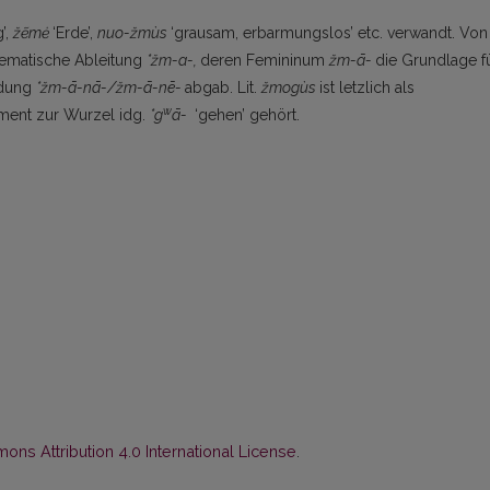
g’,
žẽmė
‘Erde’,
nuo-žm
ùs
‘grausam, erbarmungslos’ etc. verwandt. Von
thematische Ableitung
*žm-a-,
deren Femininum
žm-ā-
die Grundlage f
ldung
*žm-ā-nā-/žm-ā-nē-
abgab. Lit.
žmogùs
ist letzlich als
w
ment zur Wurzel idg.
*g
ā-
‘gehen’ gehört.
ns Attribution 4.0 International License
.