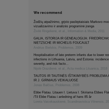
We recommend
Žodžių atpažinimo, grįsto paslėptaisiais Markovo mod
vizualizavimo ir analizės programinė įranga
Živilė Ringelienė, et al.
,
Information & Media
,
2011
GALIA, ISTORIJA IR GENEALOGIJA: FRIEDRICHA
NIETZSCHE IR MICHELIS FOUCAULT
Andrius Bielskis
,
Problemos
,
2009
Hospitalisation of late preterm infants due to lower res
infections in Lithuania, Latvia, and Estonia: incidenc
severity, and risk facto...
Nijolė Drazdienė, et al.
,
Acta medica Lituanica
,
2018
TAUTOS IR TAUTINĖS IŠTIKIMYBĖS PROBLEMA 
IR J. GIRNIAUS VEIKALUOSE
Jonas Balčius
,
Problemos
,
2008
Ebbe Flatau. Litauen I. Lietuva I. Skiriama Ebbes Fla
/Til Ebbe Flatau i anledning af hans 85 år
Loreta Vaicekauskienė
,
Scandinavistica Vilnensis
,
20