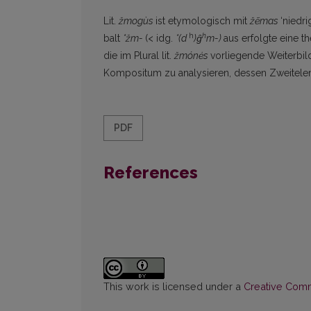
Lit.
žmogùs
ist etymologisch mit
žẽmas
‘niedri
h
h
balt
*žm-
(< idg.
*(d
)g̑
m-)
aus erfolgte eine 
die im Plural lit.
žmónės
vorliegende Weiterbi
Kompositum zu analysieren, dessen Zweitele
PDF
References
This work is licensed under a
Creative Commo