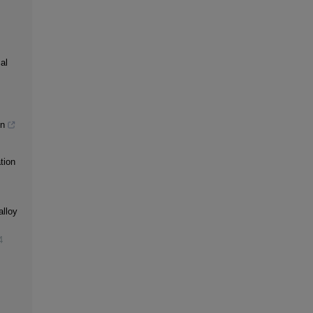
al
gn
tion
alloy
4