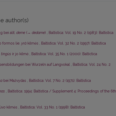
e author(s)
 bei alit.
deme
(→
dedame
)
,
Baltistica: Vol. 19 No. 2 (1983): Baltistica
 formos lie.
yrà
kilmės
,
Baltistica: Vol. 32 No. 2 (1997): Baltistica
s
tingùs
ir jo kilmė
,
Baltistica: Vol. 35 No. 1 (2000): Baltictica
äsensbildungen bei Wurzeln auf Langvokal
,
Baltistica: Vol. 24 No. 2
la
bei Mažvydas
,
Baltistica: Vol. 7 No. 2 (1971): Baltistica
mas
,
Baltistica: 1994: Baltistica / Supplement 4: Proceedings of the 6th
ùvo
kilmės
,
Baltistica: Vol. 33 No. 1 (1998): Baltistica