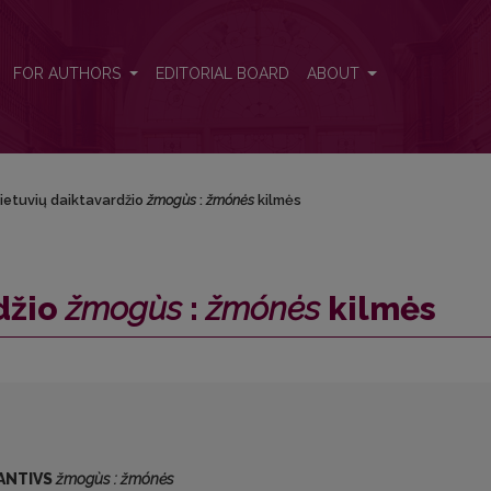
nės</i> kilmės
FOR AUTHORS
EDITORIAL BOARD
ABOUT
lietuvių daiktavardžio
žmogùs
:
žmónės
kilmės
džio
žmogùs
:
žmónės
kilmės
ANTIVS
žmogùs : žmónės