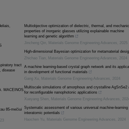
eliais,
Multiobjective optimization of dielectric, thermal, and mechanic
properties of inorganic glasses utilizing explainable machine
learning and genetic algorithm
Jincheng Qin
,
Materials Genome Engineering Advances
,
2025
S
High-dimensional Bayesian optimization for metamaterial desi
Zhichao Tian
,
Materials Genome Engineering Advances
,
2024
piratory tract
A machine learning-based crystal graph network and its applica
e, disease
in development of functional materials
Gang Xu
,
Materials Genome Engineering Advances
,
2024
Multiscale simulations of amorphous and crystalline AgSnSe2 
A. MACEINOS
for reconfigurable nanophotonic applications
Xueyang Shen
,
Materials Genome Engineering Advances
,
202
Systematic assessment of various universal machine-learning
tau 85-mečiui
interatomic potentials
Haochen Yu
,
Materials Genome Engineering Advances
,
2024
23