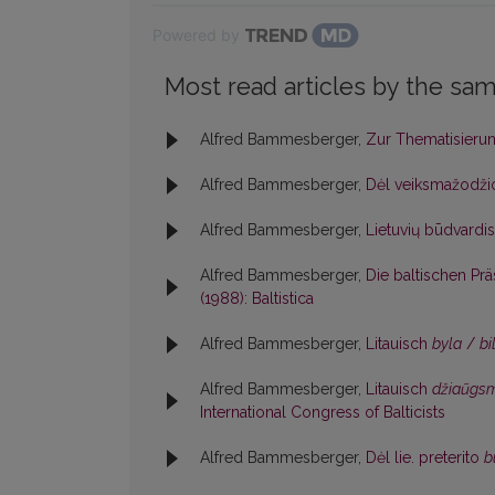
Powered by
Most read articles by the sam
Alfred Bammesberger,
Zur Thematisierung
Alfred Bammesberger,
Dėl veiksmažodžio
Alfred Bammesberger,
Lietuvių būdvardi
Alfred Bammesberger,
Die baltischen Pr
(1988): Baltistica
Alfred Bammesberger,
Litauisch
byla
/
bi
Alfred Bammesberger,
Litauisch
džiaũgs
International Congress of Balticists
Alfred Bammesberger,
Dėl lie. preterito
b