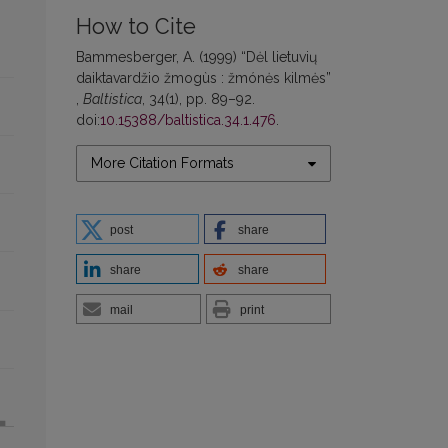
How to Cite
Bammesberger, A. (1999) “Dėl lietuvių
daiktavardžio žmogùs : žmónės kilmės”
,
Baltistica
, 34(1), pp. 89–92.
doi:
10.15388/baltistica.34.1.476
.
More Citation Formats
post
share
share
share
mail
print