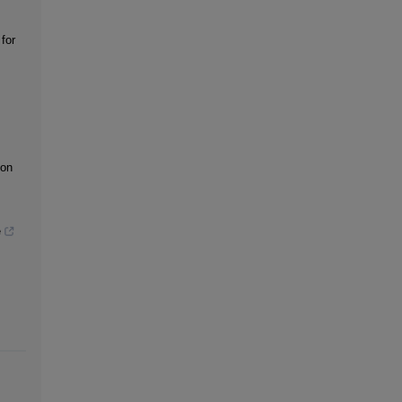
for
ion
e