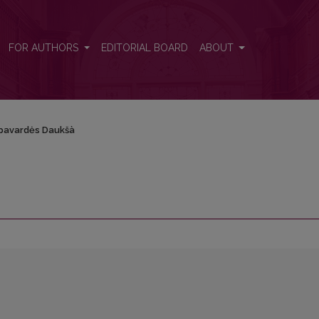
FOR AUTHORS
EDITORIAL BOARD
ABOUT
pavardės Daukšà