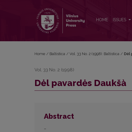
Dėl pavardės Daukšà
HOME
ISSUES
Home
/
Baltistica
/
Vol. 33 No. 2 (1998): Baltistica
/
Dėl 
Vol. 33 No. 2 (1998)
Dėl pavardės Daukšà
Abstract
–