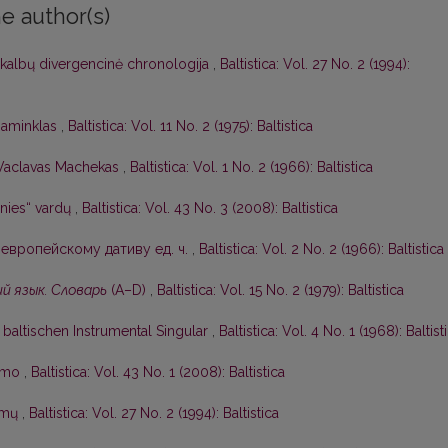
e author(s)
 kalbų divergencinė chronologija
,
Baltistica: Vol. 27 No. 2 (1994):
 paminklas
,
Baltistica: Vol. 11 No. 2 (1975): Baltistica
Vaclavas Machekas
,
Baltistica: Vol. 1 No. 2 (1966): Baltistica
nies“ vardų
,
Baltistica: Vol. 43 No. 3 (2008): Baltistica
европейскому дативу ед. ч.
,
Baltistica: Vol. 2 No. 2 (1966): Baltistica
й язык. Словарь
(А–D)
,
Baltistica: Vol. 15 No. 2 (1979): Baltistica
baltischen Instrumental Singular
,
Baltistica: Vol. 4 No. 1 (1968): Baltist
kimo
,
Baltistica: Vol. 43 No. 1 (2008): Baltistica
symų
,
Baltistica: Vol. 27 No. 2 (1994): Baltistica