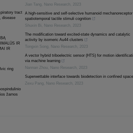
Jian Tang
,
Nano Research
,
2023
piratory tract
A high-sensitive and self-selective humanoid mechanoreceptor 
e, disease
spatiotemporal tactile stimuli cognition
Shuxin Bi
,
Nano Research
,
2023
The modification toward excited-state dynamics and catalytic
YBĄ
activity by isomeric Au44 clusters
IMALŪS IR
Tongxin Song
,
Nano Research
,
2023
AI IR
A vector hybrid triboelectric sensor (HTS) for motion identificat
via machine learning
Nannan Zhou
,
Nano Research
,
2023
lvic ring
Superwettable interface towards biodetection in confined spac
Zexu Pang
,
Nano Research
,
2023
mospindulinio
sios žarnos