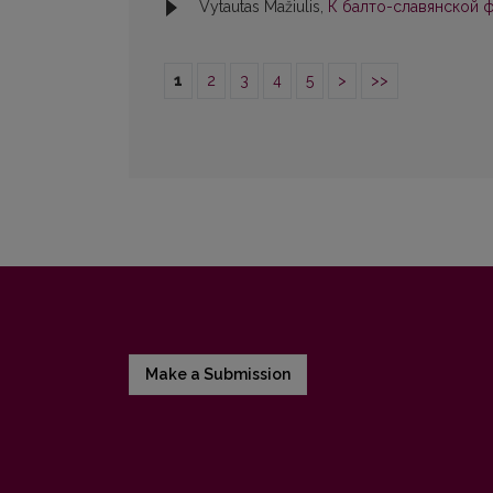
Vytautas Mažiulis,
К балто-славянской фо
1
2
3
4
5
>
>>
Make a Submission