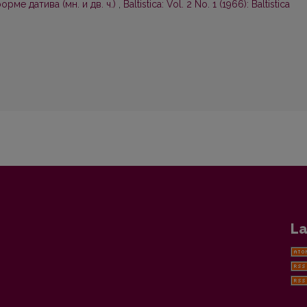
рме датива (мн. и дв. ч.)
,
Baltistica: Vol. 2 No. 1 (1966): Baltistica
La