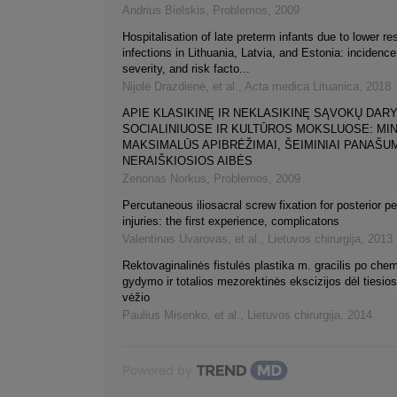
Andrius Bielskis
,
Problemos
,
2009
Hospitalisation of late preterm infants due to lower res
infections in Lithuania, Latvia, and Estonia: incidenc
severity, and risk facto...
Nijolė Drazdienė, et al.
,
Acta medica Lituanica
,
2018
APIE KLASIKINĘ IR NEKLASIKINĘ SĄVOKŲ DAR
SOCIALINIUOSE IR KULTŪROS MOKSLUOSE: MIN
MAKSIMALŪS APIBRĖŽIMAI, ŠEIMINIAI PANAŠUM
NERAIŠKIOSIOS AIBĖS
Zenonas Norkus
,
Problemos
,
2009
Percutaneous iliosacral screw fixation for posterior pe
injuries: the first experience, complicatons
Valentinas Uvarovas, et al.
,
Lietuvos chirurgija
,
2013
Rektovaginalinės fistulės plastika m. gracilis po che
gydymo ir totalios mezorektinės ekscizijos dėl tiesio
vėžio
Paulius Misenko, et al.
,
Lietuvos chirurgija
,
2014
Powered by