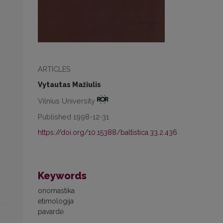
ARTICLES
Vytautas Mažiulis
Vilnius University
Published 1998-12-31
https://doi.org/10.15388/baltistica.33.2.436
Keywords
onomastika
etimologija
pavardė