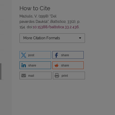
How to Cite
Mažiulis, V. (1998) “Dėl
pavardės Daukšà”,
Baltistica
, 33(2), p.
154. doi:
10.15388/baltistica.33.2.436
.
More Citation Formats
post
share
share
share
mail
print