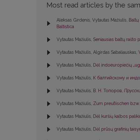
Most read articles by the sam
Aleksas Girdenis, Vytautas Mažiulis,
Baltų
Baltistica
Vytautas Mažiulis,
Seniausias baltų rašto
Vytautas Mažiulis, Algirdas Sabaliauskas,
Vytautas Mažiulis,
Dėl indoeuropiečių „ug
Vytautas Mažiulis,
К балтийскому и индо
Vytautas Mažiulis,
В. Н. Топоров,
Прусски
Vytautas Mažiulis,
Zum preußischen bzw. 
Vytautas Mažiulis,
Dėl kuršių kalbos pali
Vytautas Mažiulis,
Dėl prūsų grafinių tai