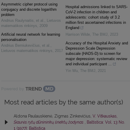
Asymmetric cipher protocol using
Hospital admissions linked to SARS-
conjugacy and discrete logarithm
CoV-2 infection in children and
problem
adolescents: cohort study of 3.2
Andrius Raulynaitis, et al.
,
Lietuvos
million first ascertained infections in
matematikos rinkinys
,
2009
England
Artificial neural network for learning
Harrison Wilde
,
The BMJ
,
2023
personalisation
Accuracy of the Hospital Anxiety and
Andrius Berniukevičius, et al.
,
Depression Scale Depression
Lietuvos matematikos rinkinys
,
2017
subscale (HADS-D) to screen for
major depression: systematic review
and individual participant ...
Yin Wu
,
The BMJ
,
2021
Powered by
Most read articles by the same author(s)
Aldona Paulauskienė, Zigmas Zinkevičius,
V. Vitkauskas,
Šiaurės rytų dūnininkų šnektų žodynas
,
Baltistica: Vol. 13 No.
1 (1977): Baltistica