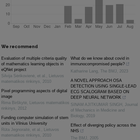
We recommend
Evaluation of multiple criteria quality
What do we know about covid in
of mathematics learning objects in
immunocompromised people?
eQNet project
Katharine Lang
,
The BMJ
,
2023
Silvija Sėrikovienė, et al.
,
Lietuvos
A NOVEL APPROACH OSA
matematikos rinkinys
,
2010
DETECTION USING SINGLE-LEAD
Pixel programming aspects of digital
ECG SCALOGRAM BASED ON
image
DEEP NEURAL NETWORK
Rima Birškytė
,
Lietuvos matematikos
SINAM AJITKUMAR SINGH
,
Journal
rinkinys
,
2012
of Mechanics in Medicine and
Biology
,
2019
Funding computer simulation of stem
units in Vilnius University
Effect of diverging policy across the
Rūta Jegnoraitė, et al.
,
Lietuvos
NHS
matematikos rinkinys
,
2010
The BMJ
,
2005