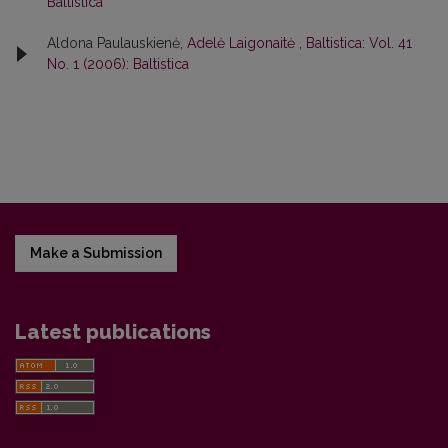
Baltistica
Aldona Paulauskienė,
Adelė Laigonaitė
,
Baltistica: Vol. 41
No. 1 (2006): Baltistica
Make a Submission
Latest publications