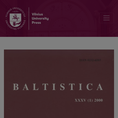
Arturo Uozuolo konferencija Latvijos universitete