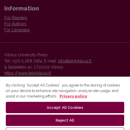
Information
For Readers
For Authors
For Librarians
Vilnius University Press
Tel. +370 5 268 7184, E-mail:
info@leidykla.vu.lt
9 Saulėtekis av., LT10222 Vilnius
https://www.leidykla.vu.lt
By clicking “Accept All Cookies”, you agree to the storing of cookies
on your device to enhance site navigation, analyze site usage, and
Vilnius University Press platform and metadata are distributed by
assist in our marketing efforts.
Privacy policy
Creative Commons International License
.
Accept All Cookies
Reject All