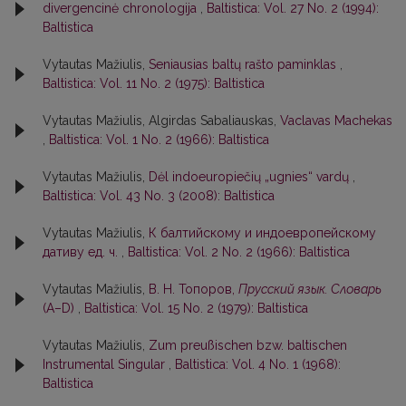
divergencinė chronologija
,
Baltistica: Vol. 27 No. 2 (1994):
Baltistica
Vytautas Mažiulis,
Seniausias baltų rašto paminklas
,
Baltistica: Vol. 11 No. 2 (1975): Baltistica
Vytautas Mažiulis, Algirdas Sabaliauskas,
Vaclavas Machekas
,
Baltistica: Vol. 1 No. 2 (1966): Baltistica
Vytautas Mažiulis,
Dėl indoeuropiečių „ugnies“ vardų
,
Baltistica: Vol. 43 No. 3 (2008): Baltistica
Vytautas Mažiulis,
К балтийскому и индоевропейскому
дативу ед. ч.
,
Baltistica: Vol. 2 No. 2 (1966): Baltistica
Vytautas Mažiulis,
В. Н. Топоров,
Прусский язык. Словарь
(А–D)
,
Baltistica: Vol. 15 No. 2 (1979): Baltistica
Vytautas Mažiulis,
Zum preußischen bzw. baltischen
Instrumental Singular
,
Baltistica: Vol. 4 No. 1 (1968):
Baltistica