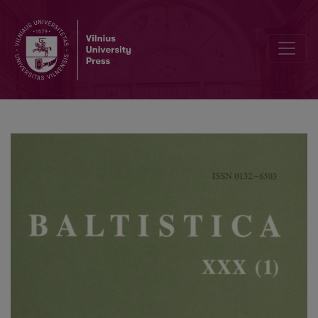
Dėl pr. „saulės šventė“