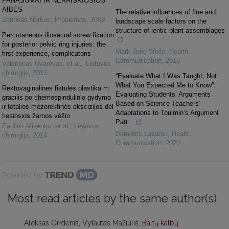
PANAŠUMAI IR NERAIŠKIOSIOS
AIBĖS
The relative influences of fine and
Zenonas Norkus
,
Problemos
,
2009
landscape scale factors on the
structure of lentic plant assemblages
Percutaneous iliosacral screw fixation
for posterior pelvic ring injuries: the
Mark June-Wells
,
Health
first experience, complicatons
Communication
,
2016
Valentinas Uvarovas, et al.
,
Lietuvos
chirurgija
,
2013
“Evaluate What I Was Taught, Not
What You Expected Me to Know”:
Rektovaginalinės fistulės plastika m.
Evaluating Students’ Arguments
gracilis po chemospindulinio gydymo
Based on Science Teachers’
ir totalios mezorektinės ekscizijos dėl
Adaptations to Toulmin’s Argument
tiesiosios žarnos vėžio
Patt...
Paulius Misenko, et al.
,
Lietuvos
Demetris Lazarou
,
Health
chirurgija
,
2014
Communication
,
2020
Powered by
Most read articles by the same author(s)
Aleksas Girdenis, Vytautas Mažiulis,
Baltų kalbų