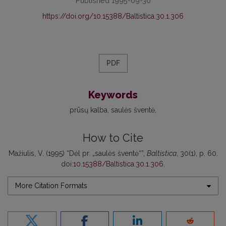
Published 1995-09-30
https://doi.org/10.15388/Baltistica.30.1.306
PDF
Keywords
prūsų kalba
saulės šventė
How to Cite
Mažiulis, V. (1995) “Dėl pr. „saulės šventė“”,
Baltistica
, 30(1), p. 60.
doi:
10.15388/Baltistica.30.1.306
.
More Citation Formats