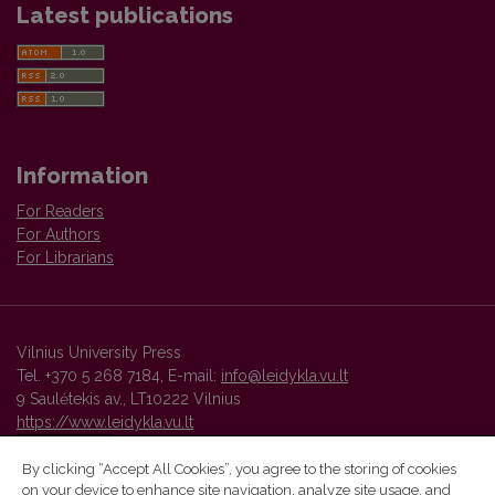
Latest publications
Information
For Readers
For Authors
For Librarians
Vilnius University Press
Tel. +370 5 268 7184, E-mail:
info@leidykla.vu.lt
9 Saulėtekis av., LT10222 Vilnius
https://www.leidykla.vu.lt
By clicking “Accept All Cookies”, you agree to the storing of cookies
on your device to enhance site navigation, analyze site usage, and