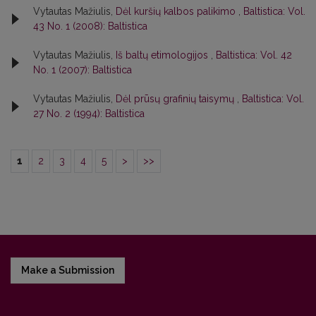
Vytautas Mažiulis,
Dėl kuršių kalbos palikimo
,
Baltistica: Vol.
43 No. 1 (2008): Baltistica
Vytautas Mažiulis,
Iš baltų etimologijos
,
Baltistica: Vol. 42
No. 1 (2007): Baltistica
Vytautas Mažiulis,
Dėl prūsų grafinių taisymų
,
Baltistica: Vol.
27 No. 2 (1994): Baltistica
1
2
3
4
5
>
>>
Make a Submission