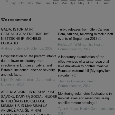
We recommend
GALIA, ISTORIJA IR
Turbid releases from Glen Canyon
GENEALOGIJA: FRIEDRICHAS
Dam, Arizona, following rainfall-runoff
NIETZSCHE IR MICHELIS
events of September 2013
FOUCAULT
Richard A. Wildman Jr.
,
Health
Andrius Bielskis
,
Problemos
,
2009
Communication
,
2017
Hospitalisation of late preterm infants
A laboratory examination of the
due to lower respiratory tract
effectiveness of a winter seasonal
infections in Lithuania, Latvia, and
lake drawdown to control invasive
Estonia: incidence, disease severity,
Eurasian watermilfoil (Myriophyllum
and risk facto...
spicatum)
Nijolė Drazdienė, et al.
,
Acta medica
Thomas Lonergan
,
Health
Lituanica
,
2018
Communication
,
2014
APIE KLASIKINĘ IR NEKLASIKINĘ
Monitoring volumetric fluctuations in
SĄVOKŲ DARYBĄ SOCIALINIUOSE
tropical lakes and reservoirs using
IR KULTŪROS MOKSLUOSE:
satellite remote sensing
MINIMALŪS IR MAKSIMALŪS
Tyler A. Keys
,
Health Communication
,
APIBRĖŽIMAI, ŠEIMINIAI
2017