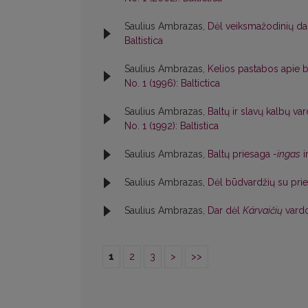
Saulius Ambrazas,
Dėl veiksmažodinių da
Baltistica
Saulius Ambrazas,
Kelios pastabos apie 
No. 1 (1996): Baltictica
Saulius Ambrazas,
Baltų ir slavų kalbų v
No. 1 (1992): Baltistica
Saulius Ambrazas,
Baltų priesaga
-ingas
i
Saulius Ambrazas,
Dėl būdvardžių su pri
Saulius Ambrazas,
Dar dėl
Kárvaičių
vard
1
2
3
>
>>