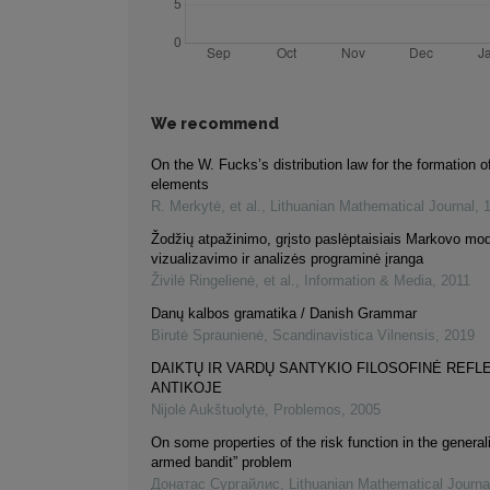
We recommend
On the W. Fucks’s distribution law for the formation of
elements
R. Merkytė, et al.
,
Lithuanian Mathematical Journal
,
Žodžių atpažinimo, grįsto paslėptaisiais Markovo mod
vizualizavimo ir analizės programinė įranga
Živilė Ringelienė, et al.
,
Information & Media
,
2011
Danų kalbos gramatika / Danish Grammar
Birutė Spraunienė
,
Scandinavistica Vilnensis
,
2019
DAIKTŲ IR VARDŲ SANTYKIO FILOSOFINĖ REFL
ANTIKOJE
Nijolė Aukštuolytė
,
Problemos
,
2005
On some properties of the risk function in the genera
armed bandit” problem
Донатас Сургайлис
,
Lithuanian Mathematical Journa