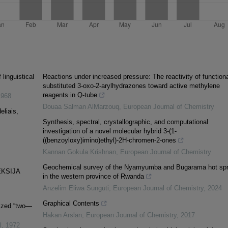
 linguistical
Reactions under increased pressure: The reactivity of functiona
substituted 3-oxo-2-arylhydrazones toward active methylene
reagents in Q-tube
1968
Douaa Salman AlMarzouq
,
European Journal of Chemistry
eliais,
Synthesis, spectral, crystallographic, and computational
investigation of a novel molecular hybrid 3-(1-
((benzoyloxy)imino)ethyl)-2H-chromen-2-ones
Kannan Gokula Krishnan
,
European Journal of Chemistry
Geochemical survey of the Nyamyumba and Bugarama hot spr
EKSIJA
in the western province of Rwanda
Anzelim Eliwa Sunguti
,
European Journal of Chemistry
,
2024
Graphical Contents
lized “two—
Hakan Arslan
,
European Journal of Chemistry
,
2017
l
,
1972