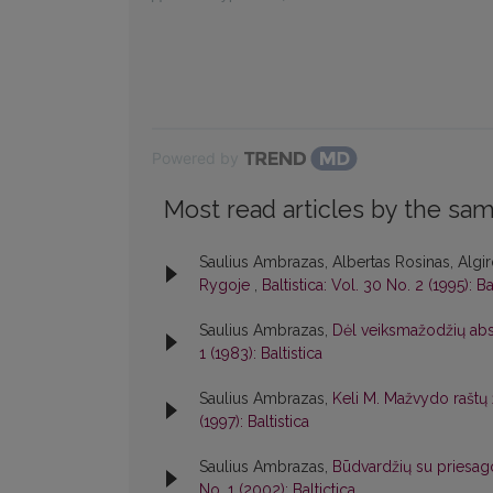
Powered by
Most read articles by the sam
Saulius Ambrazas, Albertas Rosinas, Algir
Rygoje
,
Baltistica: Vol. 30 No. 2 (1995): Ba
Saulius Ambrazas,
Dėl veiksmažodžių abs
1 (1983): Baltistica
Saulius Ambrazas,
Keli M. Mažvydo raštų 
(1997): Baltistica
Saulius Ambrazas,
Būdvardžių su priesa
No. 1 (2002): Baltictica