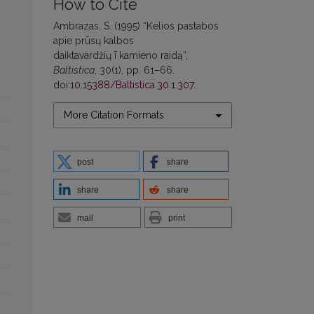
How to Cite
Ambrazas, S. (1995) “Kelios pastabos
apie prūsų kalbos
daiktavardžių ī kamieno raidą”,
Baltistica
, 30(1), pp. 61–66.
doi:
10.15388/Baltistica.30.1.307
.
More Citation Formats
post
share
share
share
mail
print