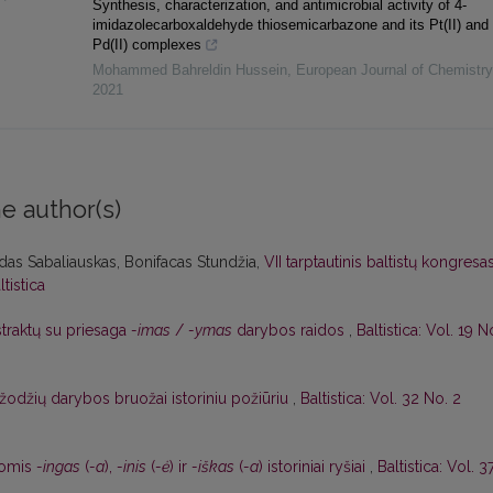
Synthesis, characterization, and antimicrobial activity of 4-
imidazolecarboxaldehyde thiosemicarbazone and its Pt(II) and
Pd(II) complexes
Mohammed Bahreldin Hussein
,
European Journal of Chemistry
2021
e author(s)
das Sabaliauskas, Bonifacas Stundžia,
VII tarptautinis baltistų kongresa
ltistica
traktų su priesaga
-imas
/
-ymas
darybos raidos
,
Baltistica: Vol. 19 N
žodžių darybos bruožai istoriniu požiūriu
,
Baltistica: Vol. 32 No. 2
gomis
-ingas
(
-a
),
-inis
(
-ė
) ir
-iškas
(
-a
) istoriniai ryšiai
,
Baltistica: Vol. 3