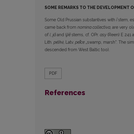
SOME REMARKS TO THE DEVELOPMENT O
Some Old Prussian substantives with
ī
stem, e
came back from
nomina
collectiva,
are very ol
of
ī
,
i̯
ā
and (
i̯)ē
stems, cf. OPr.
asy
(Reen) E 241 
Lith.
pélkė,
Latv.
pel̃ce
„swamp, marsh”. The simi
descended from West Baltic too).
PDF
References