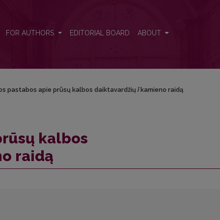
>ī</i> kamieno raidą
FOR AUTHORS
EDITORIAL BOARD
ABOUT
os pastabos apie prūsų kalbos daiktavardžių
ī
kamieno raidą
prūsų kalbos
o raidą