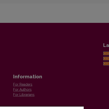
La
Information
For Readers
For Authors
For Librarians