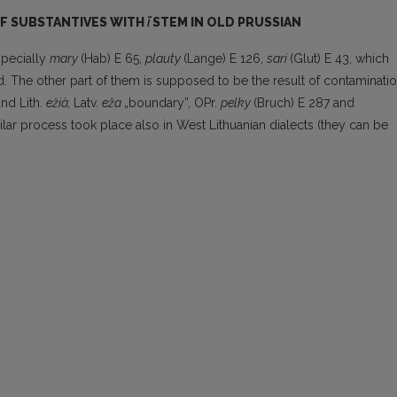
F SUBSTANTIVES WITH
ī
STEM IN OLD PRUSSIAN
specially
mary
(Hab) E 65,
plauty
(Lange) E 126,
sari
(Glut) E 43, which
d. The other part of them is supposed to be the result of contaminati
and Lith.
ežià,
Latv.
eža
„boundary”, OPr.
pelky
(Bruch) E 287 and
lar process took place also in West Lithuanian dialects (they can be