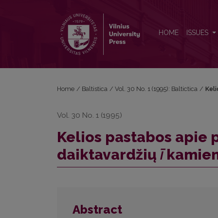
Kelios pastabos apie prūsų kalbos daiktavardžių <i
HOME
ISSUES
Home
/
Baltistica
/
Vol. 30 No. 1 (1995): Baltictica
/
Keli
Vol. 30 No. 1 (1995)
Kelios pastabos apie 
daiktavardžių
ī
kamien
Abstract