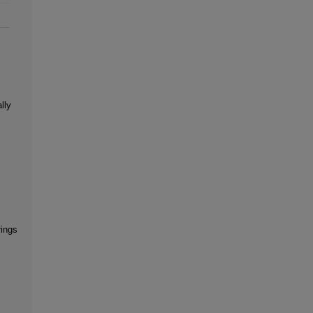
lly
ings