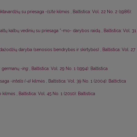
iktavardžių su priesaga
-(s)tė
kilmės
,
Baltistica: Vol. 22 No. 2 (1986):
baltų kalbų vedinių su priesaga *-mo- darybos raidą
,
Baltistica: Vol. 31
ardažodžių daryba (senosios bendrybės ir skirtybės)
,
Baltistica: Vol. 27
r germanų
-ing
,
Baltistica: Vol. 29 No. 1 (1994): Baltistica
esaga
-intelis (-ė)
kilmės
,
Baltistica: Vol. 39 No. 1 (2004): Baltictica
o kilmės
,
Baltistica: Vol. 45 No. 1 (2010): Baltistica