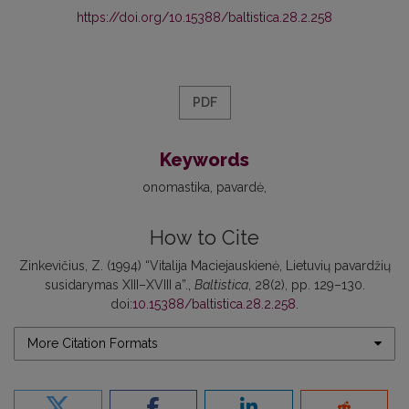
https://doi.org/10.15388/baltistica.28.2.258
PDF
Keywords
onomastika
pavardė
How to Cite
Zinkevičius, Z. (1994) “Vitalija Maciejauskienė, Lietuvių pavardžių
susidarymas XIII–XVIII a”.,
Baltistica
, 28(2), pp. 129–130.
doi:
10.15388/baltistica.28.2.258
.
More Citation Formats