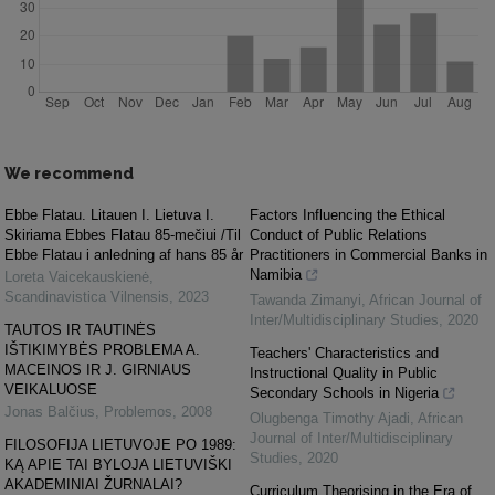
We recommend
Ebbe Flatau. Litauen I. Lietuva I.
Factors Influencing the Ethical
Skiriama Ebbes Flatau 85-mečiui /Til
Conduct of Public Relations
Ebbe Flatau i anledning af hans 85 år
Practitioners in Commercial Banks in
Namibia
Loreta Vaicekauskienė
,
Scandinavistica Vilnensis
,
2023
Tawanda Zimanyi
,
African Journal of
Inter/Multidisciplinary Studies
,
2020
TAUTOS IR TAUTINĖS
IŠTIKIMYBĖS PROBLEMA A.
Teachers' Characteristics and
MACEINOS IR J. GIRNIAUS
Instructional Quality in Public
VEIKALUOSE
Secondary Schools in Nigeria
Jonas Balčius
,
Problemos
,
2008
Olugbenga Timothy Ajadi
,
African
Journal of Inter/Multidisciplinary
FILOSOFIJA LIETUVOJE PO 1989:
Studies
,
2020
KĄ APIE TAI BYLOJA LIETUVIŠKI
AKADEMINIAI ŽURNALAI?
Curriculum Theorising in the Era of