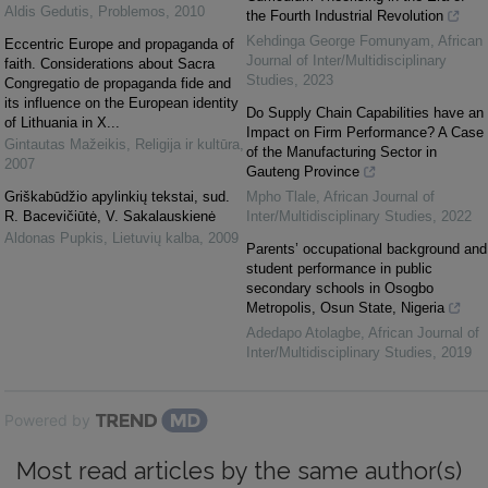
Aldis Gedutis
,
Problemos
,
2010
the Fourth Industrial Revolution
Kehdinga George Fomunyam
,
African
Eccentric Europe and propaganda of
Journal of Inter/Multidisciplinary
faith. Considerations about Sacra
Studies
,
2023
Congregatio de propaganda fide and
its influence on the European identity
Do Supply Chain Capabilities have an
of Lithuania in X...
Impact on Firm Performance? A Case
Gintautas Mažeikis
,
Religija ir kultūra
,
of the Manufacturing Sector in
2007
Gauteng Province
Griškabūdžio apylinkių tekstai, sud.
Mpho Tlale
,
African Journal of
R. Bacevičiūtė, V. Sakalauskienė
Inter/Multidisciplinary Studies
,
2022
Aldonas Pupkis
,
Lietuvių kalba
,
2009
Parents’ occupational background and
student performance in public
secondary schools in Osogbo
Metropolis, Osun State, Nigeria
Adedapo Atolagbe
,
African Journal of
Inter/Multidisciplinary Studies
,
2019
Powered by
Most read articles by the same author(s)