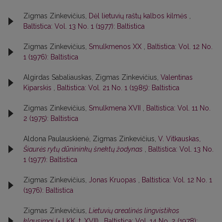
Zigmas Zinkevičius,
Dėl lietuvių raštų kalbos kilmės
,
Baltistica: Vol. 13 No. 1 (1977): Baltistica
Zigmas Zinkevičius,
Smulkmenos XX
,
Baltistica: Vol. 12 No.
1 (1976): Baltistica
Algirdas Sabaliauskas, Zigmas Zinkevičius,
Valentinas
Kiparskis
,
Baltistica: Vol. 21 No. 1 (1985): Baltistica
Zigmas Zinkevičius,
Smulkmena XVII
,
Baltistica: Vol. 11 No.
2 (1975): Baltistica
Aldona Paulauskienė, Zigmas Zinkevičius,
V. Vitkauskas,
Šiaurės rytų dūnininkų šnektų žodynas
,
Baltistica: Vol. 13 No.
1 (1977): Baltistica
Zigmas Zinkevičius,
Jonas Kruopas
,
Baltistica: Vol. 12 No. 1
(1976): Baltistica
Zigmas Zinkevičius,
Lietuvių arealinės lingvistikos
klausimai
(= LKK, t. XVII)
,
Baltistica: Vol. 14 No. 2 (1978):