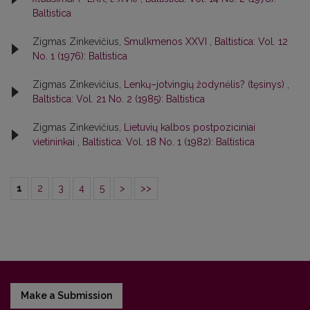
Baltistica
Zigmas Zinkevičius,
Smulkmenos XXVI
,
Baltistica: Vol. 12
No. 1 (1976): Baltistica
Zigmas Zinkevičius,
Lenkų–jotvingių žodynėlis? (tęsinys)
,
Baltistica: Vol. 21 No. 2 (1985): Baltistica
Zigmas Zinkevičius,
Lietuvių kalbos postpoziciniai
vietininkai
,
Baltistica: Vol. 18 No. 1 (1982): Baltistica
1
2
3
4
5
>
>>
Make a Submission