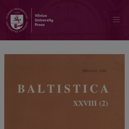
Vitalija Maciejauskienė, <i>Lietuvių pavardžių susidarymas XIII–XVIII 