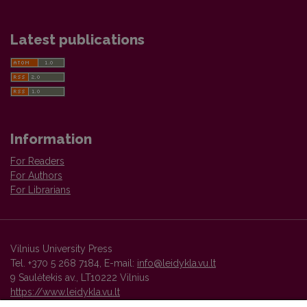
Latest publications
Information
For Readers
For Authors
For Librarians
Vilnius University Press
Tel. +370 5 268 7184, E-mail:
info@leidykla.vu.lt
9 Saulėtekis av., LT10222 Vilnius
https://www.leidykla.vu.lt