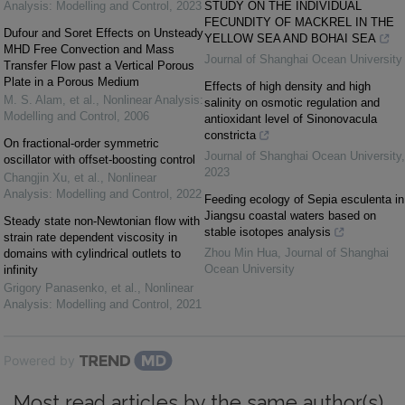
Analysis: Modelling and Control
,
2023
STUDY ON THE INDIVIDUAL
FECUNDITY OF MACKREL IN THE
Dufour and Soret Effects on Unsteady
YELLOW SEA AND BOHAI SEA
MHD Free Convection and Mass
Journal of Shanghai Ocean University
Transfer Flow past a Vertical Porous
Plate in a Porous Medium
Effects of high density and high
M. S. Alam, et al.
,
Nonlinear Analysis:
salinity on osmotic regulation and
Modelling and Control
,
2006
antioxidant level of Sinonovacula
constricta
On fractional-order symmetric
Journal of Shanghai Ocean University
,
oscillator with offset-boosting control
2023
Changjin Xu, et al.
,
Nonlinear
Analysis: Modelling and Control
,
2022
Feeding ecology of Sepia esculenta in
Jiangsu coastal waters based on
Steady state non-Newtonian flow with
stable isotopes analysis
strain rate dependent viscosity in
Zhou Min Hua
,
Journal of Shanghai
domains with cylindrical outlets to
Ocean University
infinity
Grigory Panasenko, et al.
,
Nonlinear
Analysis: Modelling and Control
,
2021
Powered by
Most read articles by the same author(s)