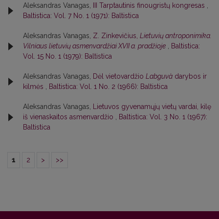
Aleksandras Vanagas,
III Tarptautinis finougristų kongresas
,
Baltistica: Vol. 7 No. 1 (1971): Baltistica
Aleksandras Vanagas,
Z. Zinkevičius,
Lietuvių antroponimika.
Vilniaus lietuvių asmenvardžiai XVII a. pradžioje
,
Baltistica:
Vol. 15 No. 1 (1979): Baltistica
Aleksandras Vanagas,
Dėl vietovardžio
Labguvà
darybos ir
kilmės
,
Baltistica: Vol. 1 No. 2 (1966): Baltistica
Aleksandras Vanagas,
Lietuvos gyvenamųjų vietų vardai, kilę
iš vienaskaitos asmenvardžio
,
Baltistica: Vol. 3 No. 1 (1967):
Baltistica
1
2
>
>>