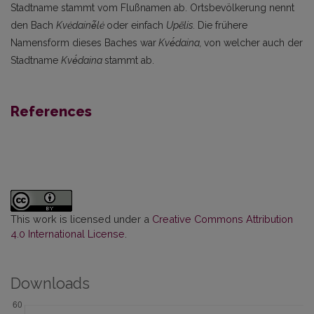
Stadtname stammt vom Flußnamen ab. Ortsbevölkerung nennt
den Bach
Kvėdainė̃lė
oder einfach
Upẽlis.
Die frühere
Namensform dieses Baches war
Kvė́daina,
von welcher auch der
Stadtname
Kvė́daina
stammt ab.
References
This work is licensed under a
Creative Commons Attribution
4.0 International License
.
Downloads