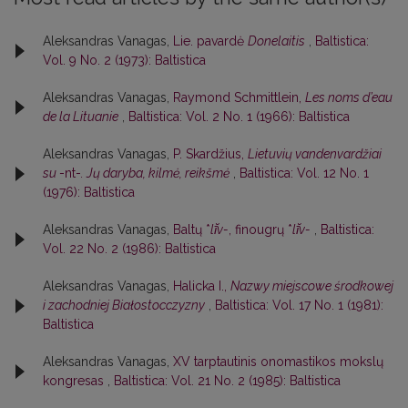
Aleksandras Vanagas,
Lie. pavardė
Donelaitis
,
Baltistica:
Vol. 9 No. 2 (1973): Baltistica
Aleksandras Vanagas,
Raymond Schmittlein,
Les noms d’eau
de la Lituanie
,
Baltistica: Vol. 2 No. 1 (1966): Baltistica
Aleksandras Vanagas,
P. Skardžius,
Lietuvių vandenvardžiai
su
-nt-
. Jų daryba, kilmė, reikšmė
,
Baltistica: Vol. 12 No. 1
(1976): Baltistica
Aleksandras Vanagas,
Baltų *
lī̆v-
, finougrų *
lī̆v-
,
Baltistica:
Vol. 22 No. 2 (1986): Baltistica
Aleksandras Vanagas,
Halicka I.,
Nazwy miejscowe środkowej
i zachodniej Białostocczyzny
,
Baltistica: Vol. 17 No. 1 (1981):
Baltistica
Aleksandras Vanagas,
XV tarptautinis onomastikos mokslų
kongresas
,
Baltistica: Vol. 21 No. 2 (1985): Baltistica