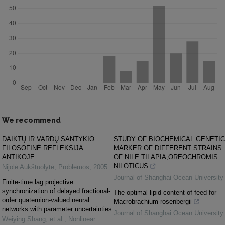
We recommend
DAIKTŲ IR VARDŲ SANTYKIO
STUDY OF BIOCHEMICAL GENETIC
FILOSOFINĖ REFLEKSIJA
MARKER OF DIFFERENT STRAINS
ANTIKOJE
OF NILE TILAPIA,OREOCHROMIS
NILOTICUS
Nijolė Aukštuolytė
,
Problemos
,
2005
Journal of Shanghai Ocean University
Finite-time lag projective
synchronization of delayed fractional-
The optimal lipid content of feed for
order quaternion-valued neural
Macrobrachium rosenbergii
networks with parameter uncertainties
Journal of Shanghai Ocean University
Weiying Shang, et al.
,
Nonlinear