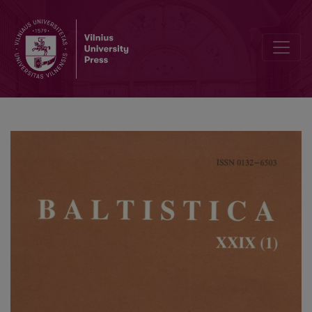
Miesto vardas <i>Kvė́darna</i>