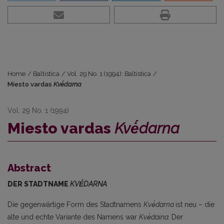
Home
/
Baltistica
/
Vol. 29 No. 1 (1994): Baltistica
/
Miesto vardas
Kvė́darna
Vol. 29 No. 1 (1994)
Miesto vardas
Kvė́darna
Abstract
DER
STADTNAME
KVĖ́DARNA
Die gegenwärtige Form des Stadtnamens
Kvė́darna
ist neu – die
alte und echte Variante des Namens war
Kvė́daina.
Der