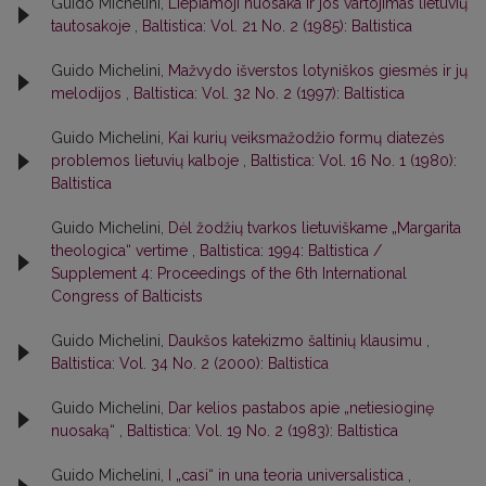
Guido Michelini,
Liepiamoji nuosaka ir jos vartojimas lietuvių
tautosakoje
,
Baltistica: Vol. 21 No. 2 (1985): Baltistica
Guido Michelini,
Mažvydo išverstos lotyniškos giesmės ir jų
melodijos
,
Baltistica: Vol. 32 No. 2 (1997): Baltistica
Guido Michelini,
Kai kurių veiksmažodžio formų diatezės
problemos lietuvių kalboje
,
Baltistica: Vol. 16 No. 1 (1980):
Baltistica
Guido Michelini,
Dėl žodžių tvarkos lietuviškame „Margarita
theologica“ vertime
,
Baltistica: 1994: Baltistica /
Supplement 4: Proceedings of the 6th International
Congress of Balticists
Guido Michelini,
Daukšos katekizmo šaltinių klausimu
,
Baltistica: Vol. 34 No. 2 (2000): Baltistica
Guido Michelini,
Dar kelios pastabos apie „netiesioginę
nuosaką“
,
Baltistica: Vol. 19 No. 2 (1983): Baltistica
Guido Michelini,
I „casi“ in una teoria universalistica
,