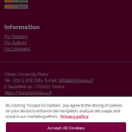
Information
For Readers
For Authors
For Librarians
Vilnius University Press
Tel. +370 5 268 7184, E-mail:
info@leidykla.vu.lt
9 Saulėtekis av., LT10222 Vilnius
https://www.leidykla.vu.lt
By clicking “Accept All Cookies”, you agree to the storing of cookies
on your device to enhance site navigation, analyze site usage, and
Vilnius University Press platform and metadata are distributed by
assist in our marketing efforts.
Privacy policy
Creative Commons International License
.
Accept All Cookies