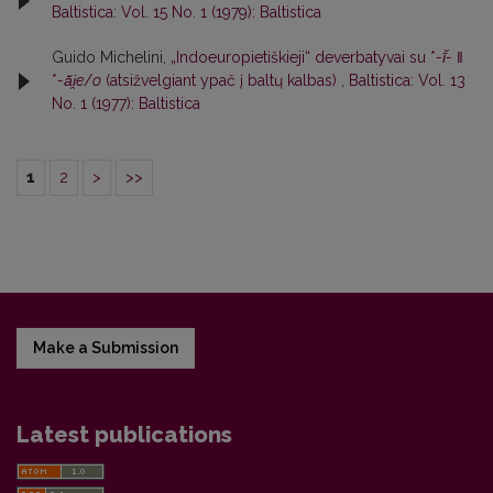
Baltistica: Vol. 15 No. 1 (1979): Baltistica
Guido Michelini,
„Indoeuropietiškieji“ deverbatyvai su *
-ī̆-
‖
*
-ā̆i̯e
/
o
(atsižvelgiant ypač į baltų kalbas)
,
Baltistica: Vol. 13
No. 1 (1977): Baltistica
1
2
>
>>
Make a Submission
Latest publications