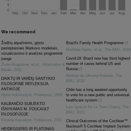
We recommend
Žodžių atpažinimo, grįsto
Brazil's Family Health Programme
paslėptaisiais Markovo modeliais,
Matthew Harris, et al.
,
The BMJ
,
2010
vizualizavimo ir analizės programinė
Covid-19: Brazil now has third highest
įranga
number of cases behind US and
Živilė Ringelienė, et al.
,
Information &
Russia
Media
,
2011
Rodrigo de Oliveira Andrade
,
The
DAIKTŲ IR VARDŲ SANTYKIO
BMJ
,
2020
FILOSOFINĖ REFLEKSIJA
ANTIKOJE
Chile has a long awaited opportunity
Nijolė Aukštuolytė
,
Problemos
,
2005
to vote for a new public and universal
healthcare system
KALBANČIO SUBJEKTO
Luis Ignacio De La Torre Chamy
,
The
IŠNYKIMAS M. FOUCAULT
BMJ
,
2022
FILOSOFIJOJE
Kristina Karvelytė
,
Problemos
,
2011
Clinical Outcomes of the Cochlear™
Nucleus® 5 Cochlear Implant System
HEIDEGGERIS IR PLATONAS: