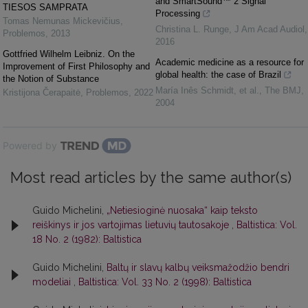
and SmartSound™ 2 Signal
TIESOS SAMPRATA
Processing
Tomas Nemunas Mickevičius
,
Christina L. Runge
,
J Am Acad Audiol
,
Problemos
,
2013
2016
Gottfried Wilhelm Leibniz. On the
Academic medicine as a resource for
Improvement of First Philosophy and
global health: the case of Brazil
the Notion of Substance
María Inês Schmidt, et al.
,
The BMJ
,
Kristijona Čerapaitė
,
Problemos
,
2022
2004
Powered by
Most read articles by the same author(s)
Guido Michelini,
„Netiesioginė nuosaka“ kaip teksto
reiškinys ir jos vartojimas lietuvių tautosakoje
,
Baltistica: Vol.
18 No. 2 (1982): Baltistica
Guido Michelini,
Baltų ir slavų kalbų veiksmažodžio bendri
modeliai
,
Baltistica: Vol. 33 No. 2 (1998): Baltistica