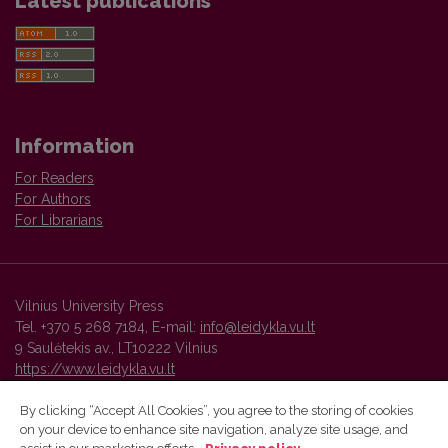
Latest publications
Information
For Readers
For Authors
For Librarians
Vilnius University Press
Tel. +370 5 268 7184, E-mail:
info@leidykla.vu.lt
9 Saulėtekis av., LT10222 Vilnius
https://www.leidykla.vu.lt
By clicking “Accept All Cookies”, you agree to the storing of cookies
on your device to enhance site navigation, analyze site usage, and
Vilnius University Press platform and metadata are distributed by