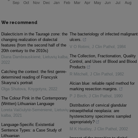
We recommend
Dialecticism in the Tauragė zone: the
The bacteriology of infected malignant
changing realization of dialectal
ulcers.
features (from the second half of the
V O Rotimi
,
J Clin Pathol
,
1984
20th century to the 2010s)
The Collection, Fractionation, Quality
Diana Dambrauskienė
,
Lietuvių kalba
,
Control, and Uses of Blood and Blood
2022
Products
Catching the context: the first genre-
R Mitchell
,
J Clin Pathol
,
1982
determined reading of Francysk
Skaryna’s portrait
Alcian blue: reliable rapid method for
Olga Shutova
,
Knygotyra
,
2022
marking resection margins.
P J Birch
,
J Clin Pathol
,
1990
The Colour Pink in the Contemporary
(Written) Lithuanian Language
Distribution of cervical glandular
Loreta Vaičiulytė-Semėnienė
,
Lietuvių
intraepithelial neoplasia: are
kalba
,
2021
hysterectomy specimens sampled
appropriately?
Language-Specific Existential
M K Heatley
,
J Clin Pathol
,
2002
Sentence Types: a Case Study of
Lithuanian