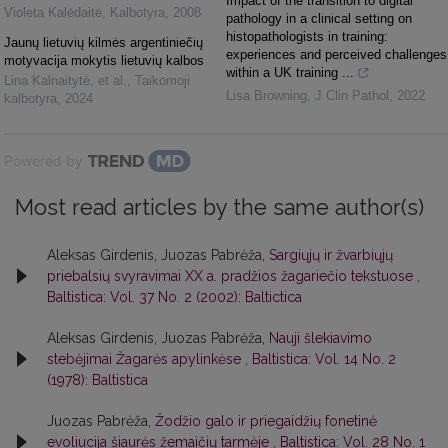
Impact of the transition to digital
Violeta Kalėdaitė
,
Kalbotyra
,
2008
pathology in a clinical setting on
histopathologists in training:
Jaunų lietuvių kilmės argentiniečių
experiences and perceived challenges
motyvacija mokytis lietuvių kalbos
within a UK training ...
Lina Kalnaitytė, et al.
,
Taikomoji
Lisa Browning
,
J Clin Pathol
,
2022
kalbotyra
,
2024
Powered by
Most read articles by the same author(s)
Aleksas Girdenis, Juozas Pabrėža,
Sargiųjų ir žvarbiųjų
priebalsių svyravimai XX a. pradžios žagariečio tekstuose
,
Baltistica: Vol. 37 No. 2 (2002): Baltictica
Aleksas Girdenis, Juozas Pabrėža,
Nauji šlekiavimo
stebėjimai Žagarės apylinkėse
,
Baltistica: Vol. 14 No. 2
(1978): Baltistica
Juozas Pabrėža,
Žodžio galo ir priegaidžių fonetinė
evoliucija šiaurės žemaičių tarmėje
,
Baltistica: Vol. 28 No. 1