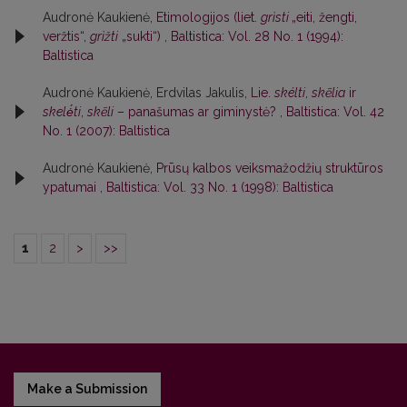
Audronė Kaukienė,
Etimologijos (liet.
grìsti
„eiti, žengti,
veržtis“,
grìžti
„sukti“)
,
Baltistica: Vol. 28 No. 1 (1994):
Baltistica
Audronė Kaukienė, Erdvilas Jakulis,
Lie.
skélti
,
skẽlia
ir
skelė́ti
,
skẽli
– panašumas ar giminystė?
,
Baltistica: Vol. 42
No. 1 (2007): Baltistica
Audronė Kaukienė,
Prūsų kalbos veiksmažodžių struktūros
ypatumai
,
Baltistica: Vol. 33 No. 1 (1998): Baltistica
1
2
>
>>
Make a Submission