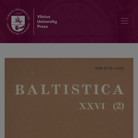
Dėl lietuvių kalbos intarpinių veiksmažodžių