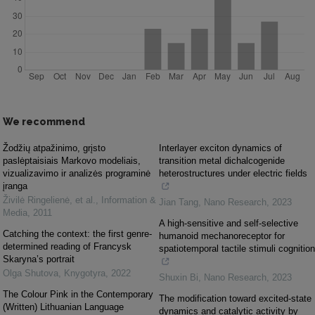
We recommend
Žodžių atpažinimo, grįsto
Interlayer exciton dynamics of
paslėptaisiais Markovo modeliais,
transition metal dichalcogenide
vizualizavimo ir analizės programinė
heterostructures under electric fields
įranga
Živilė Ringelienė, et al.
,
Information &
Jian Tang
,
Nano Research
,
2023
Media
,
2011
A high-sensitive and self-selective
Catching the context: the first genre-
humanoid mechanoreceptor for
determined reading of Francysk
spatiotemporal tactile stimuli cognition
Skaryna’s portrait
Olga Shutova
,
Knygotyra
,
2022
Shuxin Bi
,
Nano Research
,
2023
The Colour Pink in the Contemporary
The modification toward excited-state
(Written) Lithuanian Language
dynamics and catalytic activity by