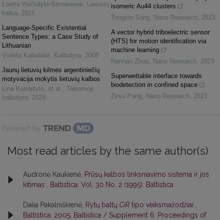
Loreta Vaičiulytė-Semėnienė
,
Lietuvių
isomeric Au44 clusters
kalba
,
2021
Tongxin Song
,
Nano Research
,
2023
Language-Specific Existential
A vector hybrid triboelectric sensor
Sentence Types: a Case Study of
(HTS) for motion identification via
Lithuanian
machine learning
Violeta Kalėdaitė
,
Kalbotyra
,
2008
Nannan Zhou
,
Nano Research
,
2023
Jaunų lietuvių kilmės argentiniečių
Superwettable interface towards
motyvacija mokytis lietuvių kalbos
biodetection in confined space
Lina Kalnaitytė, et al.
,
Taikomoji
Zexu Pang
,
Nano Research
,
2023
kalbotyra
,
2024
Powered by
Most read articles by the same author(s)
Audronė Kaukienė,
Prūsų kalbos linksniavimo sistema ir jos
kitimas
,
Baltistica: Vol. 30 No. 2 (1995): Baltistica
Dalia Pakalniškienė,
Rytų baltų
CiR
tipo veiksmažodžiai
,
Baltistica: 2005: Baltistica / Supplement 6: Proceedings of