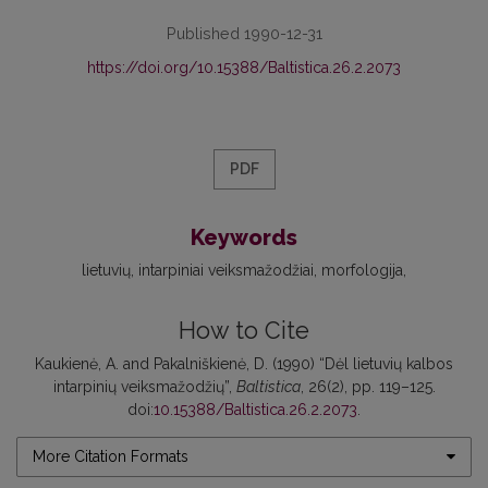
Published 1990-12-31
https://doi.org/10.15388/Baltistica.26.2.2073
PDF
Keywords
lietuvių
intarpiniai veiksmažodžiai
morfologija
How to Cite
Kaukienė, A. and Pakalniškienė, D. (1990) “Dėl lietuvių kalbos
intarpinių veiksmažodžių”,
Baltistica
, 26(2), pp. 119–125.
doi:
10.15388/Baltistica.26.2.2073
.
More Citation Formats