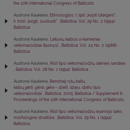
the 10th International Congress of Balticists
Audronė Kaukienė,
Etimologijos: I.
lìpti
„kopti (steigen)“,
II.
trìsti
„bėgti, šuoliuoti“
,
Baltistica: Vol. 29 No. 2 (1994):
Baltistica
Audronė Kaukienė,
Lietuvių kalbos
a
-kamieniai
veiksmažodžiai (tęsinys)
,
Baltistica: Vol. 24 No. 2 (1988):
Baltistica
Audronė Kaukienė,
Rìšti
tipo veiksmažodžių šaknies sandara
,
Baltistica: Vol. 28 No. 1 (1994): Baltistica
Audronė Kaukienė,
Bendrieji rytų baltų
kalbų
gérti
,
gẽria
,
gė́rė –
dzer̂t
,
dzer̦u
,
dzêru
tipo
veiksmažodžiai
,
Baltistica: 2005: Baltistica / Supplement 6:
Proceedings of the 10th International Congress of Balticists
Audronė Kaukienė,
Rìšti
tipo veiksmažodžių esamojo laiko
morfologinė struktūra
,
Baltistica: Vol. 29 No. 1 (1994):
Baltistica