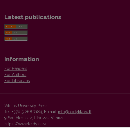
Latest publications
Information
For Readers
For Authors
For Librarians
Vilnius University Press
Tel. +370 5 268 7184, E-mail:
info@leidykla.vu.lt
9 Saulėtekis av., LT10222 Vilnius
https://www.leidykla.vu.lt