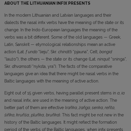
ABOUT THE LITHUANIAN INFIX PRESENTS
In the modern Lithuanian and Latvian languages and their
dialects the nasal infix verbs have the meaning of the state or its
change. In the Indo-European languages the meaning of the
verbs was a bit different. Some of the old languages — Greek,
Latin, Sanskrit — etymological relationships mean an active
action (Lat.
f undo
“lieju”, Skr.
chinátti
“pjauna”, Celt,
bongid
“laužo”), the others — the state or its change (Lat.
ninquit
“sninga”,
Skr.
dhvamsati
“nyksta, yra”). The facts of the comparative
languages give an idea that there might be nasal verbs in the
Baltic languages with the meaning of active action.
Eight out of 15 given verbs, having parallel present stems in
a
,
ia
and nasal infix, are used in the meaning of active action. The
better part of them are effective (
rañka
,
žañga
,
senka
,
reñta
,
šiñka
,
kruñša
,
pluñka
,
bruñka
).
This fact might be not new in the
history of the Baltic languages. It might reflect the formation
period of the verbs of the Baltic languages, when infix presents