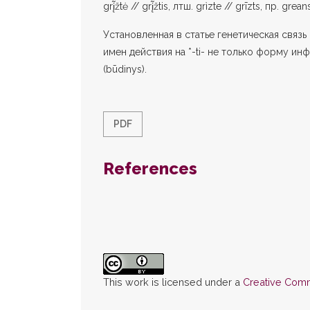
grį̃žtė // grį̃žtis, лтш. grìzte // grīzts, пр. 
Установленная в статье генетическая связь 
имен действия на *-ti- не только форму ин
(būdinys).
PDF
References
This work is licensed under a
Creative Commo