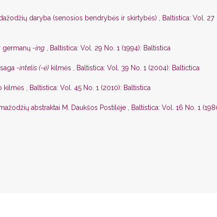
ardažodžių daryba (senosios bendrybės ir skirtybės)
,
Baltistica: Vol. 27
r germanų
-ing
,
Baltistica: Vol. 29 No. 1 (1994): Baltistica
esaga
-intelis (-ė)
kilmės
,
Baltistica: Vol. 39 No. 1 (2004): Baltictica
o kilmės
,
Baltistica: Vol. 45 No. 1 (2010): Baltistica
mažodžių abstraktai M. Daukšos Postilėje
,
Baltistica: Vol. 16 No. 1 (198