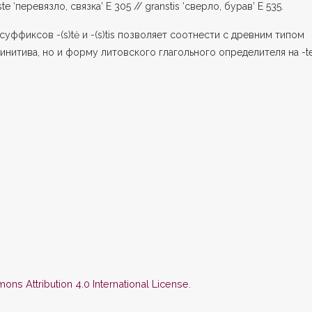
greanste ‘перевязло, связка’ E 305 // granstis ‘сверло, бурав’ E 535.
суффиксов -(s)tė и -(s)tis позволяет соотнести с древним типом
финитива, но и форму литовско­го глагольного определителя на -t
ns Attribution 4.0 International License
.