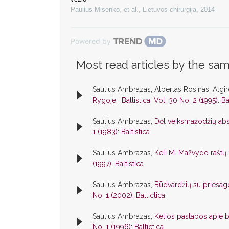
Paulius Misenko, et al.
,
Lietuvos chirurgija
,
2014
Powered by
Most read articles by the sam
Saulius Ambrazas, Albertas Rosinas, Algir
Rygoje
,
Baltistica: Vol. 30 No. 2 (1995): Ba
Saulius Ambrazas,
Dėl veiksmažodžių abs
1 (1983): Baltistica
Saulius Ambrazas,
Keli M. Mažvydo raštų 
(1997): Baltistica
Saulius Ambrazas,
Būdvardžių su priesa
No. 1 (2002): Baltictica
Saulius Ambrazas,
Kelios pastabos apie 
No. 1 (1996): Baltictica