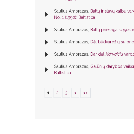
Saulius Ambrazas,
Baltų ir slavų kalbų v
No. 1 (1992): Baltistica
Saulius Ambrazas,
Baltų priesaga
-ingas
i
Saulius Ambrazas,
Dėl būdvardžių su pri
Saulius Ambrazas,
Dar dėl
Kárvaičių
vard
Saulius Ambrazas,
Galūnių darybos veiks
Baltistica
1
2
3
>
>>