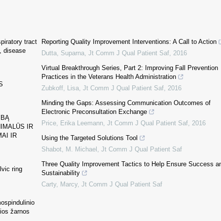
piratory tract
Reporting Quality Improvement Interventions: A Call to Action
e, disease
Dutta, Suparna
,
Jt Comm J Qual Patient Saf
,
2016
Virtual Breakthrough Series, Part 2: Improving Fall Prevention
Practices in the Veterans Health Administration
S
Zubkoff, Lisa
,
Jt Comm J Qual Patient Saf
,
2016
Minding the Gaps: Assessing Communication Outcomes of
Electronic Preconsultation Exchange
YBĄ
Price, Erika Leemann
,
Jt Comm J Qual Patient Saf
,
2016
IMALŪS IR
AI IR
Using the Targeted Solutions Tool
Shabot, M. Michael
,
Jt Comm J Qual Patient Saf
Three Quality Improvement Tactics to Help Ensure Success a
lvic ring
Sustainability
Carty, Marcy
,
Jt Comm J Qual Patient Saf
mospindulinio
sios žarnos