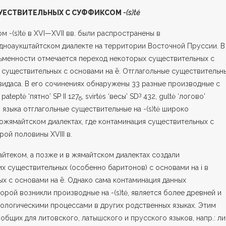
УЕСТВИТЕЛЬНЫХ С СУФФИКСОМ
-(s)tė
-(s)tė в XVI—XVII вв. были распростра­нены в
адноаукштайтском диалекте на террито­рии Восточной Пруссии. В
сьменности отмеча­ется переход некоторых существительных с
 существительных с основами на ē. Отглагольные существительн
рвидаса. В его сочинениях обнаружены 33 разные производ­ные с
3
pateptė ‘пятно’ SP II 127
, svirtės ‘весы’ SD
432, gultė ‘логово’
6
языка отглаголь­ные существительные на -(s)tė широко
ожямайтском диалектах, где контаминация существительных с
рой половины XVIII в.
йтеком, а позже и в жямайтском диалектах создали
х существительных (особенно баритонов) с основами на i в
х с основами на ē. Однако сама контаминация данных
орой воз­никли производные на -(s)tė, является более древней и
ологическими процессами в других родственных языках. Этим
, общих для литовского, латышского и прусского языков, напр.: ли