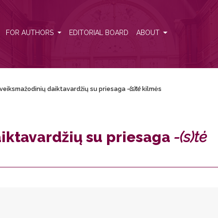
)tė</i> kilmės
FOR AUTHORS
EDITORIAL BOARD
ABOUT
 veiksmažodinių daiktavardžių su priesaga
-(s)tė
kilmės
iktavardžių su priesaga
-(s)tė