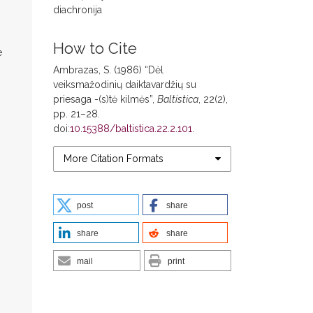
diachronija
How to Cite
e
Ambrazas, S. (1986) “Dėl
veiksmažodinių daiktavardžių su
priesaga -(s)tė kilmės”,
Baltistica
, 22(2),
pp. 21–28.
doi:
10.15388/baltistica.22.2.101
.
More Citation Formats
post
share
share
share
mail
print