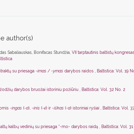
e author(s)
das Sabaliauskas, Bonifacas Stundžia,
VII tarptautinis baltistų kongresa
ltistica
traktų su priesaga
-imas
/
-ymas
darybos raidos
,
Baltistica: Vol. 19 N
žodžių darybos bruožai istoriniu požiūriu
,
Baltistica: Vol. 32 No. 2
gomis
-ingas
(
-a
),
-inis
(
-ė
) ir
-iškas
(
-a
) istoriniai ryšiai
,
Baltistica: Vol. 3
baltų kalbų vedinių su priesaga *-mo- darybos raidą
,
Baltistica: Vol. 31