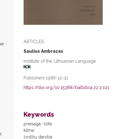
ARTICLES
ые
Saulius Ambrazas
Institute of the Lithuanian Language
Published 1986-12-31
https://doi.org/10.15388/baltistica.22.2.101
Keywords
priesaga -(s)tė
kilmė
т.
žodžių daryba