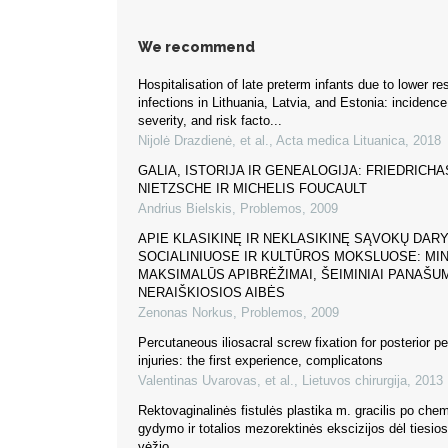
We recommend
Hospitalisation of late preterm infants due to lower res
infections in Lithuania, Latvia, and Estonia: incidenc
severity, and risk facto...
Nijolė Drazdienė, et al.
,
Acta medica Lituanica
,
2018
GALIA, ISTORIJA IR GENEALOGIJA: FRIEDRICHA
NIETZSCHE IR MICHELIS FOUCAULT
Andrius Bielskis
,
Problemos
,
2009
APIE KLASIKINĘ IR NEKLASIKINĘ SĄVOKŲ DAR
SOCIALINIUOSE IR KULTŪROS MOKSLUOSE: MIN
MAKSIMALŪS APIBRĖŽIMAI, ŠEIMINIAI PANAŠUM
NERAIŠKIOSIOS AIBĖS
Zenonas Norkus
,
Problemos
,
2009
Percutaneous iliosacral screw fixation for posterior pe
injuries: the first experience, complicatons
Valentinas Uvarovas, et al.
,
Lietuvos chirurgija
,
2013
Rektovaginalinės fistulės plastika m. gracilis po che
gydymo ir totalios mezorektinės ekscizijos dėl tiesio
vėžio