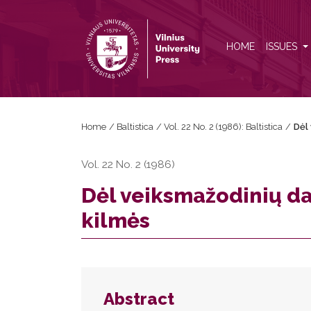
Dėl veiksmažodinių daiktavardžių su priesaga <i>-(s
HOME
ISSUES
Home
/
Baltistica
/
Vol. 22 No. 2 (1986): Baltistica
/
Dėl
Vol. 22 No. 2 (1986)
Dėl veiksmažodinių da
kilmės
Abstract