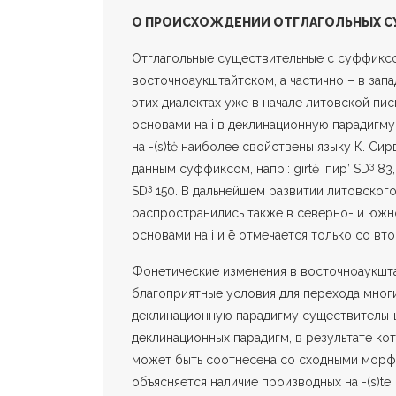
О ПРОИСХОЖДЕНИИ ОТГЛАГОЛЬНЫХ С
Отглагольные существительные с суффиксом 
восточноаукштайтском, а частично – в зап
этих диалектах уже в начале литовской пи
основами на i в деклинационную парадигму
на -(s)tė наиболее свойствены языку К. Си
3
данным суффиксом, напр.: girtė ‘пир’ SD
83, 
3
SD
150. В дальнейшем развитии литовского 
распространились также в северно- и южн
основами на i и ē отмечается только со вто
Фонетические изменения в восточноаукшта
благоприятные условия для перехода многи
деклинационную парадигму существительны
деклинационных парадигм, в результате кот
может быть соотнесена со сходны­ми морф
объясняется нали­чие производных на -(s)tē