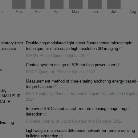
piratory tract
Double-ring-modulated light sheet fluorescence microscopic
e, disease
technique for multi-scale high-resolution 3D imaging
WANG Peng
,
Chinese Optics
,
2022
Control system design of 515-nm high power laser
S
DONG Quan-rui
,
Chinese Optics
,
2022
Measurement method of time-sharing anchoring energy based 
torque balance
YBĄ
HAN Tongtong
,
Chinese Journal of Liquid Crystals and Display
IMALŪS IR
2024
AI IR
Improved SSD based aircraft remote sensing image target
detection
Chinese Journal of Liquid Crystals and Displays
,
2022
lvic ring
Lightweight multi-scale difference network for remote sensing
building extraction