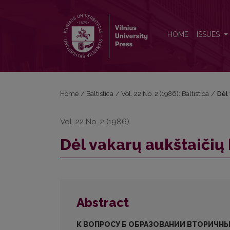
Dėl vakarų aukštaičių kauniškių antrinių dvigarsių
HOME
ISSUES
Home
/
Baltistica
/
Vol. 22 No. 2 (1986): Baltistica
/
Dėl 
Vol. 22 No. 2 (1986)
Dėl vakarų aukštaičių 
Abstract
К ВОПРОСУ Б ОБРАЗОВАНИИ ВТОРИЧН