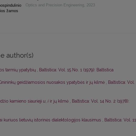
Optics and Precision Engineering
,
2023
mospindulinio
sios žarnos
e author(s)
lbos tarmių ypatybių
,
Baltistica: Vol. 15 No. 1 (1979): Baltistica
dūnininkų geidžiamosios nuosakos ypatybės ir jų kilmė
,
Baltistica: Vol.
džio kamieno siaurieji
u
,
i
ir jų kilmė
,
Baltistica: Vol. 14 No. 2 (1978):
ai kuriuos lietuvių istorinės dialektologijos klausimus
,
Baltistica: Vol. 11