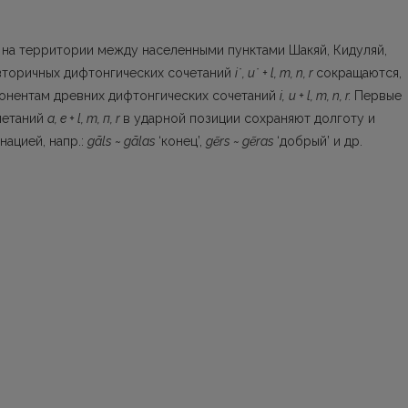
 на территории между населенными пункта­ми Шакяй, Кидуляй,
торичных дифтонгиче­ских сочетаний
i˙, u˙ + l, m, n, r
сокращаются,
по­нентам древних дифтонгических сочетаний
i,
и
+ l
, m, n,
r
.
Первые
четаний
a, e + l
, m,
п
,
r
в ударной позиции сохраняют долготу и
нацией, напр.:
gãls
~
ga
las
‘конец’,
gẽrs
~
gẽras
‘доб­рый’ и др.