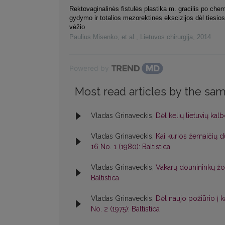
Rektovaginalinės fistulės plastika m. gracilis po che
gydymo ir totalios mezorektinės ekscizijos dėl tiesio
vėžio
Paulius Misenko, et al.
,
Lietuvos chirurgija
,
2014
Powered by
Most read articles by the sam
Vladas Grinaveckis,
Dėl kelių lietuvių ka
Vladas Grinaveckis,
Kai kurios žemaičių 
16 No. 1 (1980): Baltistica
Vladas Grinaveckis,
Vakarų dounininkų žo
Baltistica
Vladas Grinaveckis,
Dėl naujo požiūrio į k
No. 2 (1975): Baltistica