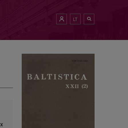
LT
ИХ