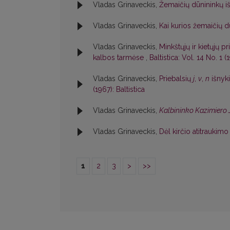
Vladas Grinaveckis,
Žemaičių dūnininkų i
Vladas Grinaveckis,
Kai kurios žemaičių 
Vladas Grinaveckis,
Minkštųjų ir kietųjų p
kalbos tarmėse
,
Baltistica: Vol. 14 No. 1 (
Vladas Grinaveckis,
Priebalsių
j
,
v
,
n
išnyki
(1967): Baltistica
Vladas Grinaveckis,
Kalbininko Kazimiero 
Vladas Grinaveckis,
Dėl kirčio atitraukim
1
2
3
>
>>