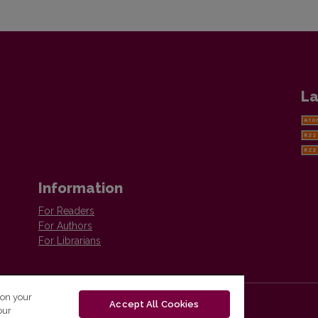
La
Information
For Readers
For Authors
For Librarians
 on your
Accept All Cookies
our