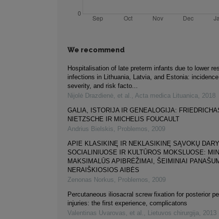
We recommend
Hospitalisation of late preterm infants due to lower res
infections in Lithuania, Latvia, and Estonia: incidenc
severity, and risk facto...
Nijolė Drazdienė, et al.
,
Acta medica Lituanica
,
2018
GALIA, ISTORIJA IR GENEALOGIJA: FRIEDRICHA
NIETZSCHE IR MICHELIS FOUCAULT
Andrius Bielskis
,
Problemos
,
2009
APIE KLASIKINĘ IR NEKLASIKINĘ SĄVOKŲ DAR
SOCIALINIUOSE IR KULTŪROS MOKSLUOSE: MIN
MAKSIMALŪS APIBRĖŽIMAI, ŠEIMINIAI PANAŠUM
NERAIŠKIOSIOS AIBĖS
Zenonas Norkus
,
Problemos
,
2009
Percutaneous iliosacral screw fixation for posterior pe
injuries: the first experience, complicatons
Valentinas Uvarovas, et al.
,
Lietuvos chirurgija
,
2013