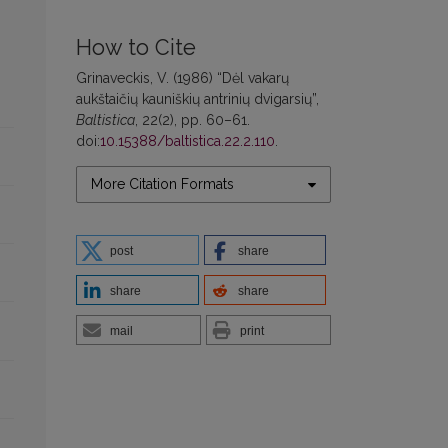
How to Cite
Grinaveckis, V. (1986) “Dėl vakarų
aukštaičių kauniškių antrinių dvigarsių”,
Baltistica
, 22(2), pp. 60–61.
doi:
10.15388/baltistica.22.2.110
.
More Citation Formats
post
share
share
share
mail
print