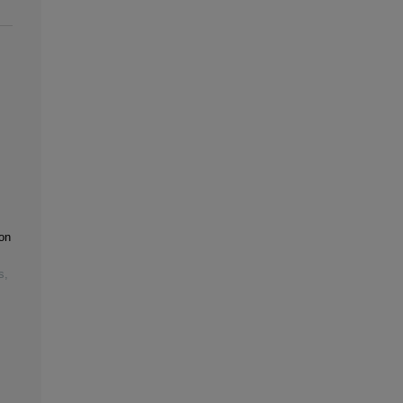
on
s
,