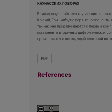
КАУНАССКИХ ГОВОРАХ
В западноаукштайтских каунасских говорах
Крюкай, Гришкабудис первые компоненты в
так как они приравниваются к первым ком
компоненты вторичных дифтонгических со
произ­носятся с восходящей слоговой инто
PDF
References