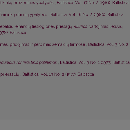
štiktukų prozodinės ypatybės
,
Baltistica: Vol. 17 No. 2 (1981): Baltistica
dūnininkų dūrinių ypatybės
,
Baltistica: Vol. 16 No. 2 (1980): Baltistica
riebalsių, einančių tiesiog prieš priesagą -
(i)ukas
, vartojimas lietuvių
1978): Baltistica
mas, pridėjimas ir įterpimas žemaičių tarmėse
,
Baltistica: Vol. 3 No. 2
Jauniaus rankraštinis palikimas
,
Baltistica: Vol. 9 No. 1 (1973): Baltistica
o priežasčių
,
Baltistica: Vol. 13 No. 2 (1977): Baltistica