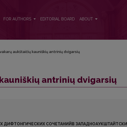
FOR AUTHORS
EDITORIAL BOARD
ABOUT
vakarų aukštaičių kauniškių antrinių dvigarsių
kauniškių antrinių dvigarsių
ЫХ ДИФТОНГИЧЕСКИХ СОЧЕТАНИЙВ ЗАПАДНОАУКШТАЙТСК