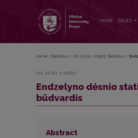
Endzelyno dėsnio statistinė analizė: daiktavardis ir
HOME
ISSUES
Home
/
Baltistica
/
Vol. 21 No. 2 (1985): Baltistica
/
Endz
Vol. 21 No. 2 (1985)
Endzelyno dėsnio stati
būdvardis
Abstract