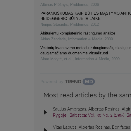
Albinas Plėšnys
,
Problemos
,
2006
PARANKIŠKUMAS KAIP BŪTIES MĄSTYMO ANTIC
HEIDEGGERIO BŪTYJE IR LAIKE
Nerijus Stasiulis
,
Problemos
,
2012
Abiturientų kompiuterinio raštingumo analizė
Aidas Žandaris
,
Information & Media
,
2009
Vektorių kvantavimo metodų ir daugiamačių skalių ju
daugiamačiams duomenims vizualizuoti
Alma Molytė, et al.
,
Information & Media
,
2009
Powered by
Most read articles by the sam
Saulius Ambrazas, Albertas Rosinas, Algir
Rygoje
,
Baltistica: Vol. 30 No. 2 (1995): Ba
Vitas Labutis, Albertas Rosinas, Bonifacas