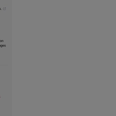
s.
 on
nges
s