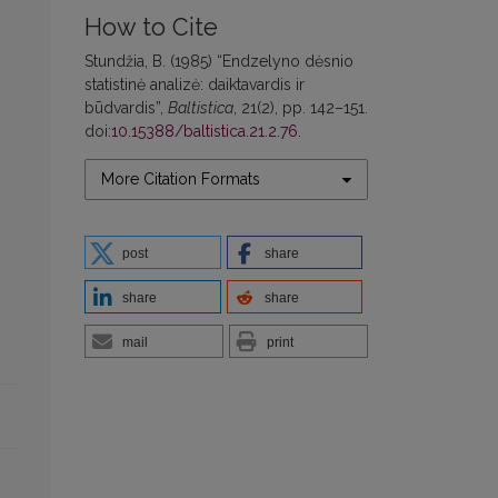
How to Cite
Stundžia, B. (1985) “Endzelyno dėsnio
statistinė analizė: daiktavardis ir
būdvardis”,
Baltistica
, 21(2), pp. 142–151.
doi:
10.15388/baltistica.21.2.76
.
More Citation Formats
post
share
share
share
mail
print