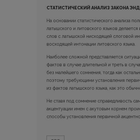
СТАТИСТИЧЕСКИЙ АНАЛИЗ ЗАКОНА ЭНД
На основании статистического анализа по
латышского и литовского языков делается в
слов с латышской нисходящей слоговой и
восходящей интонации литовского языка.
Наиболее сложной представляется ситуация
фактов в случае длительной и треть в случ
без малейшего сомнения, тогда как осталь
поэтому требующими установления первичн
из фактов латыш­ского языка, как это обычн
Не ставя под сомнение справедливость само
акцентуации имен с акутовым корнем проис
способы установления первичной акцентно