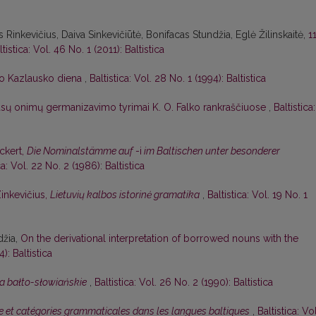
 Rinkevičius, Daiva Sinkevičiūtė, Bonifacas Stundžia, Eglė Žilinskaitė,
1
ltistica: Vol. 46 No. 1 (2011): Baltistica
o Kazlausko diena
,
Baltistica: Vol. 28 No. 1 (1994): Baltistica
ūsų onimų germanizavimo tyrimai K. O. Falko rankraščiuose
,
Baltistica:
Eckert,
Die Nominalstämme auf
-i
im Baltischen unter besonderer
ca: Vol. 22 No. 2 (1986): Baltistica
Zinkevičius,
Lietuvių kalbos istorinė gramatika
,
Baltistica: Vol. 19 No. 1
džia,
On the derivational interpretation of borrowed nouns with the
): Baltistica
a bałto-słowiańskie
,
Baltistica: Vol. 26 No. 2 (1990): Baltistica
 et catégories grammaticales dans les langues baltiques
,
Baltistica: Vol