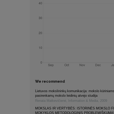
We recommend
Lietuvos mokslininkų komunikacija: mokslo kūriniams
pasirenkamų mokslo leidinių atvejo studija
Renata Matkevičienė
,
Information & Media
,
2009
MOKSLAS IR VERTYBĖS: ISTORINĖS MOKSLO F
MOKYKLOS METODOLOGINIS PROBLEMIŠKUMA