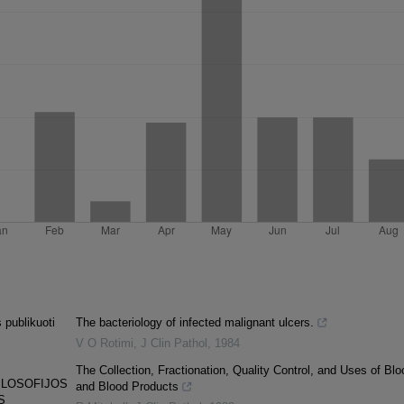
 publikuoti
The bacteriology of infected malignant ulcers.
V O Rotimi
,
J Clin Pathol
,
1984
The Collection, Fractionation, Quality Control, and Uses of Blo
ILOSOFIJOS
and Blood Products
S