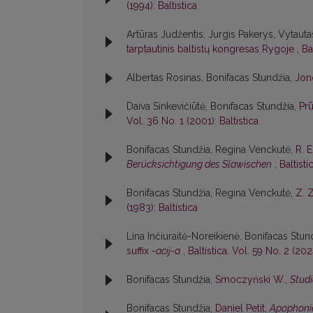
(1994): Baltistica
Artūras Judžentis, Jurgis Pakerys, Vytautas
tarptautinis baltistų kongresas Rygoje
,
Ba
Albertas Rosinas, Bonifacas Stundžia,
Jon
Daiva Sinkevičiūtė, Bonifacas Stundžia,
Pr
Vol. 36 No. 1 (2001): Baltistica
Bonifacas Stundžia, Regina Venckutė,
R. 
Berücksichtigung des Slawischen
,
Baltisti
Bonifacas Stundžia, Regina Venckutė,
Z. 
(1983): Baltistica
Lina Inčiuraitė-Noreikienė, Bonifacas Stun
suffix
-acij-a
,
Baltistica: Vol. 59 No. 2 (2024
Bonifacas Stundžia,
Smoczyński W.,
Studi
Bonifacas Stundžia,
Daniel Petit,
Apophonie