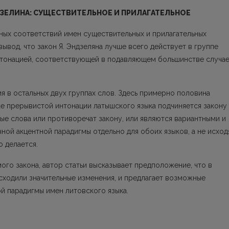
ЗЕЛИНА: СУЩЕСТВИТЕЛЬНОЕ И ПРИЛАГАТЕЛЬНОЕ
лных соответствий имен существительных и прилагательных
ывод, что закон Я. Эндзеляна лучше всего действует в группе
нтонацией, соответствующей в подавляющем большинстве случа
 в остальных двух группах слов. Здесь при­мерно половина
ае прерывистой интонации ла­тышского языка подчиняется закону
ные слова или противоречат закону, или являются вариантными и
ой акцентной парадигмы отдельно для обоих языков, а не исход
о делается.
го закона, автор статьи высказывает пред­положение, что в
ходили значительные измене­ния, и предлагает возможные
й парадигмы имен литовского языка.