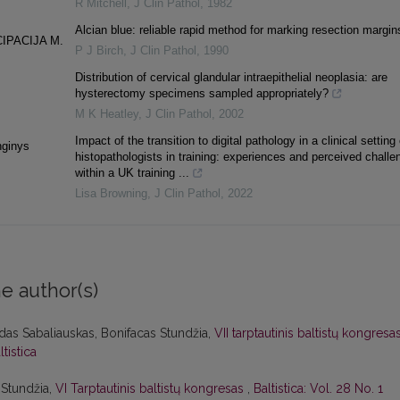
R Mitchell
,
J Clin Pathol
,
1982
Alcian blue: reliable rapid method for marking resection margin
IPACIJA M.
P J Birch
,
J Clin Pathol
,
1990
Distribution of cervical glandular intraepithelial neoplasia: are
hysterectomy specimens sampled appropriately?
M K Heatley
,
J Clin Pathol
,
2002
Impact of the transition to digital pathology in a clinical setting
nginys
histopathologists in training: experiences and perceived challe
within a UK training ...
Lisa Browning
,
J Clin Pathol
,
2022
e author(s)
das Sabaliauskas, Bonifacas Stundžia,
VII tarptautinis baltistų kongresa
ltistica
 Stundžia,
VI Tarptautinis baltistų kongresas
,
Baltistica: Vol. 28 No. 1