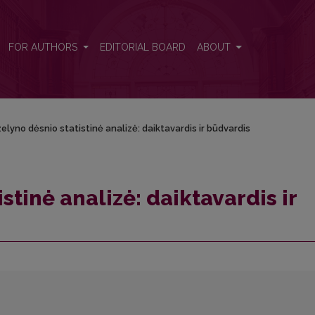
 būdvardis
FOR AUTHORS
EDITORIAL BOARD
ABOUT
elyno dėsnio statistinė analizė: daiktavardis ir būdvardis
stinė analizė: daiktavardis ir