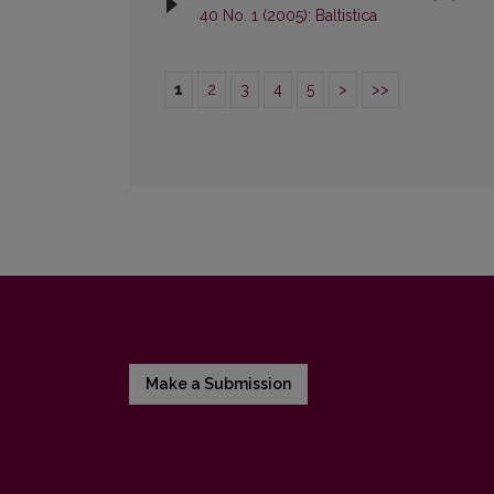
40 No. 1 (2005): Baltistica
1
2
3
4
5
>
>>
Make a Submission