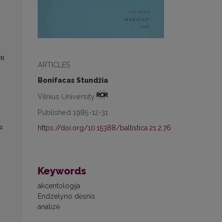
ев
ARTICLES
Bonifacas Stundžia
Vilnius University
Published 1985-12-31
я
https://doi.org/10.15388/baltistica.21.2.76
Keywords
akcentologija
Endzelyno dėsnis
analizė