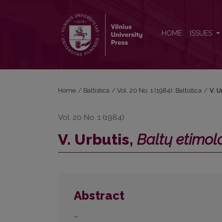
V. Urbutis, <i>Baltų etimologijos etiudai</i>
HOME
ISSUES
Home
/
Baltistica
/
Vol. 20 No. 1 (1984): Baltistica
/
V. U
Vol. 20 No. 1 (1984)
V. Urbutis,
Baltų etimolo
Abstract
–