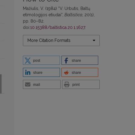
Mažiulis, V. (1984) “V. Urbutis, Baltų
etimologijos etiudai”,
Baltistica
, 20(1),
pp. 80–82.
doi:
10.15388/baltistica.20.1.1627
.
More Citation Formats
post
share
share
share
mail
print