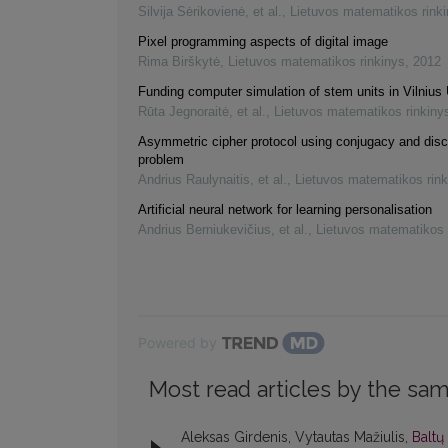
Silvija Sėrikovienė, et al.
,
Lietuvos matematikos rink
Pixel programming aspects of digital image
Rima Birškytė
,
Lietuvos matematikos rinkinys
,
2012
Funding computer simulation of stem units in Vilnius 
Rūta Jegnoraitė, et al.
,
Lietuvos matematikos rinkiny
Asymmetric cipher protocol using conjugacy and disc
problem
Andrius Raulynaitis, et al.
,
Lietuvos matematikos rink
Artificial neural network for learning personalisation
Andrius Berniukevičius, et al.
,
Lietuvos matematikos 
Powered by
Most read articles by the sam
Aleksas Girdenis, Vytautas Mažiulis,
Baltų