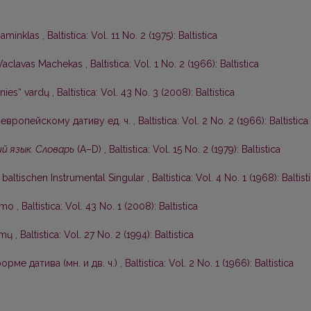
 paminklas
,
Baltistica: Vol. 11 No. 2 (1975): Baltistica
Vaclavas Machekas
,
Baltistica: Vol. 1 No. 2 (1966): Baltistica
nies“ vardų
,
Baltistica: Vol. 43 No. 3 (2008): Baltistica
европейскому дативу ед. ч.
,
Baltistica: Vol. 2 No. 2 (1966): Baltistica
й язык. Словарь
(А–D)
,
Baltistica: Vol. 15 No. 2 (1979): Baltistica
baltischen Instrumental Singular
,
Baltistica: Vol. 4 No. 1 (1968): Baltist
kimo
,
Baltistica: Vol. 43 No. 1 (2008): Baltistica
symų
,
Baltistica: Vol. 27 No. 2 (1994): Baltistica
рме датива (мн. и дв. ч.)
,
Baltistica: Vol. 2 No. 1 (1966): Baltistica