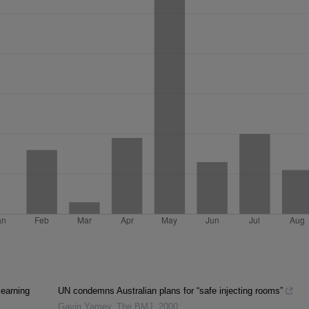
learning
UN condemns Australian plans for “safe injecting rooms”
Gavin Yamey
,
The BMJ
,
2000