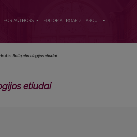
FOR AUTHORS
EDITORIAL BOARD
ABOUT
rbutis,
Baltų etimologijos etiudai
gijos etiudai