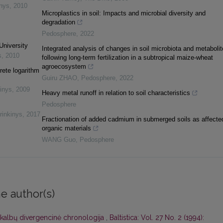
inys
,
2010
Microplastics in soil: Impacts and microbial diversity and
degradation
Pedosphere
,
2022
University
Integrated analysis of changes in soil microbiota and metabolit
s
,
2010
following long-term fertilization in a subtropical maize-wheat
agroecosystem
rete logarithm
Guiru ZHAO
,
Pedosphere
,
2022
inys
,
2009
Heavy metal runoff in relation to soil characteristics
Pedosphere
rinkinys
,
2017
Fractionation of added cadmium in submerged soils as affecte
organic materials
WANG Guo
,
Pedosphere
e author(s)
 kalbų divergencinė chronologija
,
Baltistica: Vol. 27 No. 2 (1994):