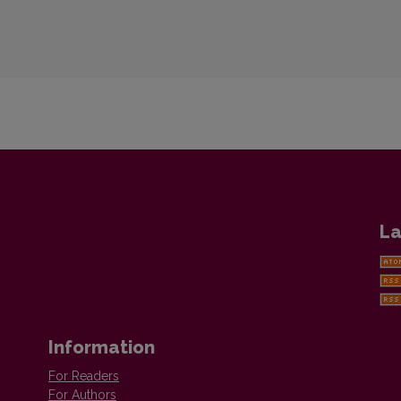
La
Information
For Readers
For Authors