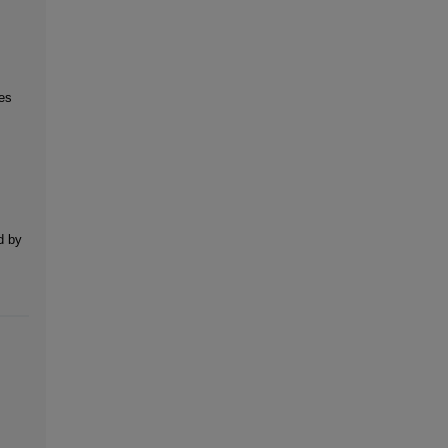
es
d by