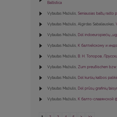
Baltistica
Vytautas Mažiulis,
Seniausias baltų rašto
Vytautas Mažiulis, Algirdas Sabaliauskas,
Vytautas Mažiulis,
Dėl indoeuropiečių „ug
Vytautas Mažiulis,
К балтийскому и индо
Vytautas Mažiulis,
В. Н. Топоров,
Прусски
Vytautas Mažiulis,
Zum preußischen bzw. 
Vytautas Mažiulis,
Dėl kuršių kalbos pali
Vytautas Mažiulis,
Dėl prūsų grafinių tai
Vytautas Mažiulis,
К балто-славянской фо
1
2
3
4
5
>
>>