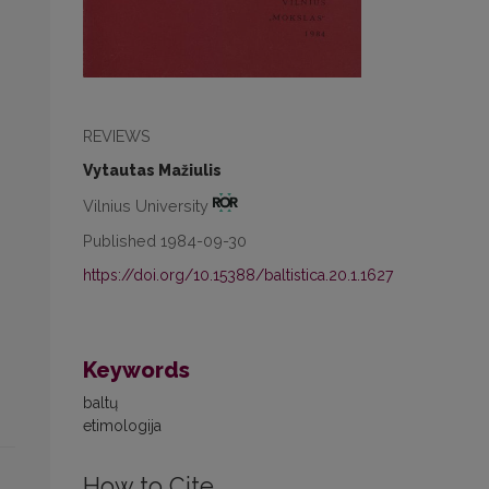
REVIEWS
Vytautas Mažiulis
Vilnius University
Published 1984-09-30
https://doi.org/10.15388/baltistica.20.1.1627
Keywords
baltų
etimologija
How to Cite