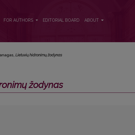
FOR AUTHORS
EDITORIAL BOARD
ABOUT
Vanagas,
Lietuvių hidronimų žodynas
dronimų žodynas