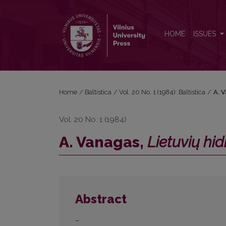
A. Vanagas, <i>Lietuvių hidronimų žodynas</i>
HOME
ISSUES
Home
/
Baltistica
/
Vol. 20 No. 1 (1984): Baltistica
/
A. 
Vol. 20 No. 1 (1984)
A. Vanagas,
Lietuvių hi
Abstract
–