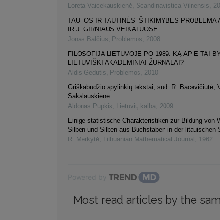
Loreta Vaicekauskienė
,
Scandinavistica Vilnensis
,
20
TAUTOS IR TAUTINĖS IŠTIKIMYBĖS PROBLEMA 
IR J. GIRNIAUS VEIKALUOSE
Jonas Balčius
,
Problemos
,
2008
FILOSOFIJA LIETUVOJE PO 1989: KĄ APIE TAI B
LIETUVIŠKI AKADEMINIAI ŽURNALAI?
Aldis Gedutis
,
Problemos
,
2010
Griškabūdžio apylinkių tekstai, sud. R. Bacevičiūtė, 
Sakalauskienė
Aldonas Pupkis
,
Lietuvių kalba
,
2009
Einige statistische Charakteristiken zur Bildung von 
Silben und Silben aus Buchstaben in der litauischen
R. Merkytė
,
Lithuanian Mathematical Journal
,
1962
Powered by
Most read articles by the sam