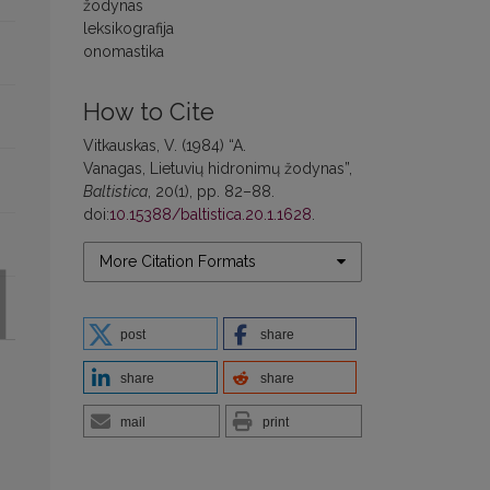
žodynas
leksikografija
onomastika
How to Cite
Vitkauskas, V. (1984) “A.
Vanagas, Lietuvių hidronimų žodynas”,
Baltistica
, 20(1), pp. 82–88.
doi:
10.15388/baltistica.20.1.1628
.
More Citation Formats
post
share
share
share
mail
print