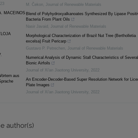
23
M. Čekon
,
Journal of Renewable Materials
A. MACEINOS
Blend of Polyhydroxyalkanoates Synthesized By Lipase Positi
Bacteria From Plant Oils
Nasir Javaid
,
Journal of Renewable Materials
YLOJA
Morphological Characterization of Brazil Nut Tree (Bertholletia
excelsa) Fruit Pericarp
Gustavo P. Petrechen
,
Journal of Renewable Materials
V.
Numerical Analysis of Dynamic Stall Characteristics of Severa
Bionic Airfoils
Journal of Xi'an Jiaotong University
,
2022
Wörtern aus
An Encoder-Decoder-Based Super Resolution Network for Lice
 Sprache
Plate Images
Journal of Xi'an Jiaotong University
,
2022
e author(s)