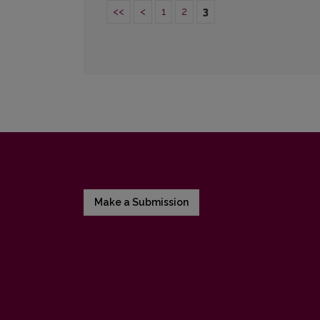
<<
<
1
2
3
Make a Submission