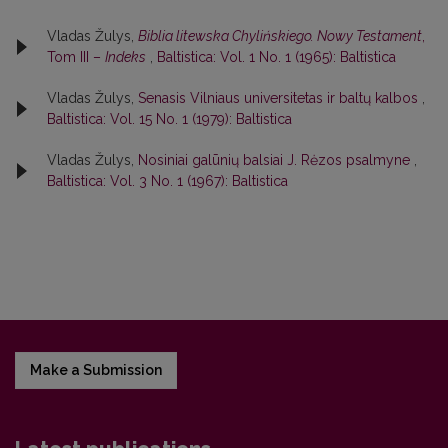
Vladas Žulys,
Biblia litewska Chylińskiego. Nowy Testament
,
Tom III –
Indeks
,
Baltistica: Vol. 1 No. 1 (1965): Baltistica
Vladas Žulys,
Senasis Vilniaus universitetas ir baltų kalbos
,
Baltistica: Vol. 15 No. 1 (1979): Baltistica
Vladas Žulys,
Nosiniai galūnių balsiai J. Rėzos psalmyne
,
Baltistica: Vol. 3 No. 1 (1967): Baltistica
Make a Submission