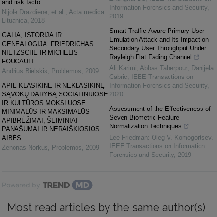
and risk facto...
Information Forensics and Security
,
Nijolė Drazdienė, et al.
,
Acta medica
2019
Lituanica
,
2018
Smart Traffic-Aware Primary User
GALIA, ISTORIJA IR
Emulation Attack and Its Impact on
GENEALOGIJA: FRIEDRICHAS
Secondary User Throughput Under
NIETZSCHE IR MICHELIS
Rayleigh Flat Fading Channel
FOUCAULT
Ali Karimi; Abbas Taherpour; Danijela
Andrius Bielskis
,
Problemos
,
2009
Cabric
,
IEEE Transactions on
APIE KLASIKINĘ IR NEKLASIKINĘ
Information Forensics and Security
,
SĄVOKŲ DARYBĄ SOCIALINIUOSE
2020
IR KULTŪROS MOKSLUOSE:
Assessment of the Effectiveness of
MINIMALŪS IR MAKSIMALŪS
Seven Biometric Feature
APIBRĖŽIMAI, ŠEIMINIAI
Normalization Techniques
PANAŠUMAI IR NERAIŠKIOSIOS
Lee Friedman; Oleg V. Komogortsev
,
AIBĖS
IEEE Transactions on Information
Zenonas Norkus
,
Problemos
,
2009
Forensics and Security
,
2019
Powered by
Most read articles by the same author(s)