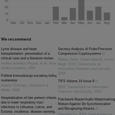
We recommend
Lyme disease and heart
Secrecy Analysis of Finite-Precision
transplantation: presentation of a
Compressive Cryptosystems
clinical case and a literature review
Matteo Testa; Tiziano Bianchi; Enrico
Audrius Aurelijus Pilypas, et al.
,
Acta
Magli
,
IEEE Transactions on
medica Lituanica
,
2020
Information Forensics and Security
,
2019
Politinė komunikacija socialinių tinklų
svetainėse
TIFS Volume 14 Issue 8
Andrius Šuminas
,
Information &
IEEE Transactions on Information
Media
,
2009
Forensics and Security
,
2019
Hospitalisation of late preterm infants
Patchwork-Based Audio Watermarking
due to lower respiratory tract
Robust Against De-Synchronization
infections in Lithuania, Latvia, and
and Recapturing Attacks
Estonia: incidence, disease severity,
Zhenghui Liu
,
IEEE Transactions on