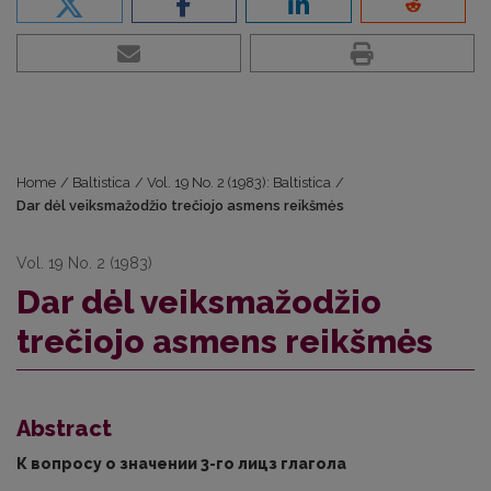
Home
/
Baltistica
/
Vol. 19 No. 2 (1983): Baltistica
/
Dar dėl veiksmažodžio trečiojo asmens reikšmės
Vol. 19 No. 2 (1983)
Dar dėl veiksmažodžio
trečiojo asmens reikšmės
Abstract
К вопросу о значении 3-го лицз глагола