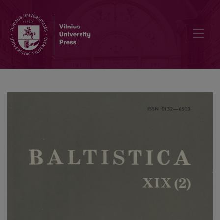
Dar dėl veiksmažodžio trečiojo asmens reikšmės