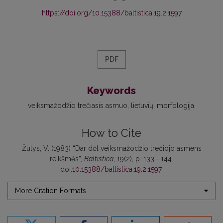
https://doi.org/10.15388/baltistica.19.2.1597
PDF
Keywords
veiksmažodžio trečiasis asmuo
lietuvių
morfologija
How to Cite
Žulys, V. (1983) “Dar dėl veiksmažodžio trečiojo asmens
reikšmės”,
Baltistica
, 19(2), p. 133—144.
doi:
10.15388/baltistica.19.2.1597
.
More Citation Formats