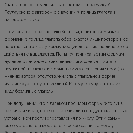
Статья в основном является ответом на полемику А.
Паулаускене с автором о значении 3-го лица глагола в
литовском языке.
По мнению автора настоящей статьи, в литовском языке
формами 3-го лица глагола обозначается лишь постороннее
по отношению к акту коммуникации действие, но лицо этого
действия не выражается. Попытку приписать этим формам
нулевое окончание со значением лица следует считать
неудачной, так как эти формы не имеют значения числа (по
мне­нию автора, отсутствие числа в глагольной форме
имплицирует отсутствие лица). К тому же упускаются из
виду безличные глаголы.
При допущении, что в далеком прошлом формы 3-го лица
различали число, потерю значения лица следует связывать с
устранением противопоставления по числу. Этим самым
было устранено и морфологическое различие между
безличными и неопределенно-личными предложениями.