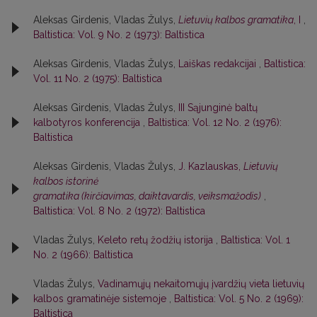
Aleksas Girdenis, Vladas Žulys,
Lietuvių kalbos gramatika
, I
,
Baltistica: Vol. 9 No. 2 (1973): Baltistica
Aleksas Girdenis, Vladas Žulys,
Laiškas redakcijai
,
Baltistica:
Vol. 11 No. 2 (1975): Baltistica
Aleksas Girdenis, Vladas Žulys,
III Sąjunginė baltų
kalbotyros konferencija
,
Baltistica: Vol. 12 No. 2 (1976):
Baltistica
Aleksas Girdenis, Vladas Žulys,
J. Kazlauskas,
Lietuvių
kalbos istorinė
gramatika (kirčiavimas, daiktavardis, veiksmažodis)
,
Baltistica: Vol. 8 No. 2 (1972): Baltistica
Vladas Žulys,
Keleto retų žodžių istorija
,
Baltistica: Vol. 1
No. 2 (1966): Baltistica
Vladas Žulys,
Vadinamųjų nekaitomųjų įvardžių vieta lietuvių
kalbos gramatinėje sistemoje
,
Baltistica: Vol. 5 No. 2 (1969):
Baltistica