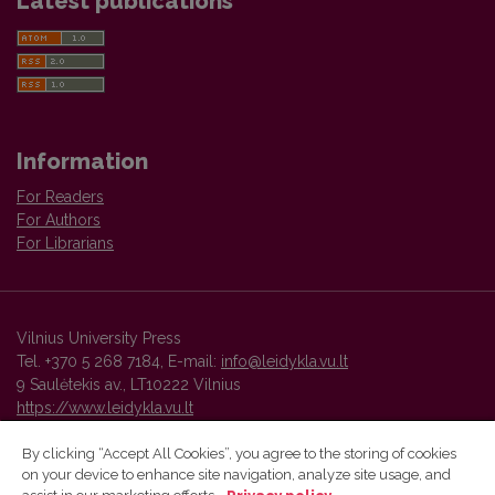
Latest publications
Information
For Readers
For Authors
For Librarians
Vilnius University Press
Tel. +370 5 268 7184, E-mail:
info@leidykla.vu.lt
9 Saulėtekis av., LT10222 Vilnius
https://www.leidykla.vu.lt
By clicking “Accept All Cookies”, you agree to the storing of cookies
on your device to enhance site navigation, analyze site usage, and
Vilnius University Press platform and metadata are distributed by