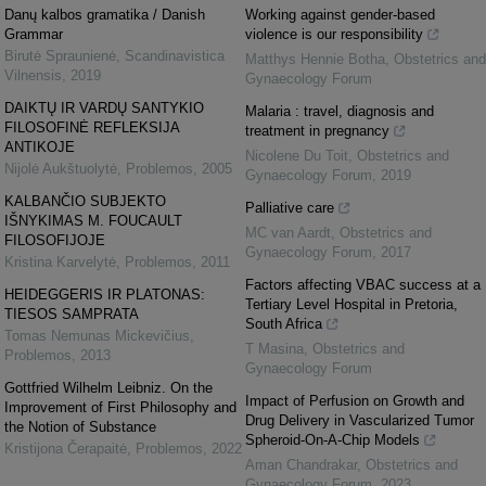
Danų kalbos gramatika / Danish
Working against gender-based
Grammar
violence is our responsibility
Birutė Spraunienė
,
Scandinavistica
Matthys Hennie Botha
,
Obstetrics and
Vilnensis
,
2019
Gynaecology Forum
DAIKTŲ IR VARDŲ SANTYKIO
Malaria : travel, diagnosis and
FILOSOFINĖ REFLEKSIJA
treatment in pregnancy
ANTIKOJE
Nicolene Du Toit
,
Obstetrics and
Nijolė Aukštuolytė
,
Problemos
,
2005
Gynaecology Forum
,
2019
KALBANČIO SUBJEKTO
Palliative care
IŠNYKIMAS M. FOUCAULT
MC van Aardt
,
Obstetrics and
FILOSOFIJOJE
Gynaecology Forum
,
2017
Kristina Karvelytė
,
Problemos
,
2011
Factors affecting VBAC success at a
HEIDEGGERIS IR PLATONAS:
Tertiary Level Hospital in Pretoria,
TIESOS SAMPRATA
South Africa
Tomas Nemunas Mickevičius
,
T Masina
,
Obstetrics and
Problemos
,
2013
Gynaecology Forum
Gottfried Wilhelm Leibniz. On the
Impact of Perfusion on Growth and
Improvement of First Philosophy and
Drug Delivery in Vascularized Tumor
the Notion of Substance
Spheroid-On-A-Chip Models
Kristijona Čerapaitė
,
Problemos
,
2022
Aman Chandrakar
,
Obstetrics and
Gynaecology Forum
,
2023