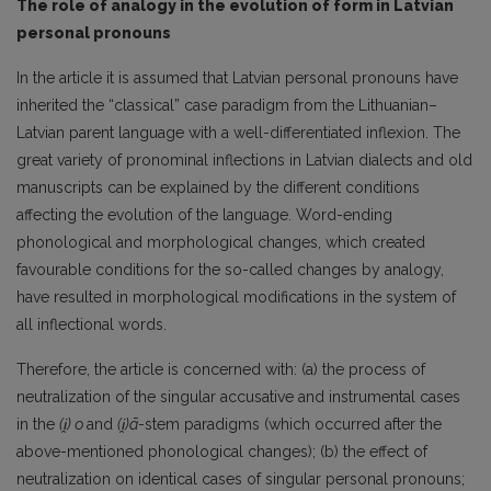
The role of analogy in the evolution of form in Latvian
personal pronouns
In the article it is assumed that Latvian personal pronouns have
inherited the “classical” case paradigm from the Lithuanian–
Latvian parent language with a well-differentiated inflexion. The
great variety of pronominal inflections in Latvian dialects and old
manuscripts can be explain­ed by the different conditions
affecting the evolution of the language. Word-ending
phonological and morphological changes, which created
favourable conditions for the so-called changes by anal­ogy,
have resulted in morphological modifications in the system of
all inflectional words.
Therefore, the article is concerned with: (a) the process of
neutralization of the singular accus­ative and instrumental cases
in the
(i
̯) о
and
(i
̯)ā
-stem paradigms (which occurred after the
above-mentioned phonological changes); (b) the effect of
neutralization on identical cases of singular personal pronouns;