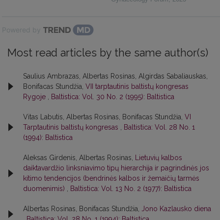
Powered by
Most read articles by the same author(s)
Saulius Ambrazas, Albertas Rosinas, Algirdas Sabaliauskas,
Bonifacas Stundžia,
VII tarptautinis baltistų kongresas
Rygoje
,
Baltistica: Vol. 30 No. 2 (1995): Baltistica
Vitas Labutis, Albertas Rosinas, Bonifacas Stundžia,
VI
Tarptautinis baltistų kongresas
,
Baltistica: Vol. 28 No. 1
(1994): Baltistica
Aleksas Girdenis, Albertas Rosinas,
Lietuvių kalbos
daiktavardžio linksniavimo tipų hierarchija ir pagrindinės jos
kitimo tendencijos (bendrinės kalbos ir žemaičių tarmės
duomenimis)
,
Baltistica: Vol. 13 No. 2 (1977): Baltistica
Albertas Rosinas, Bonifacas Stundžia,
Jono Kazlausko diena
,
Baltistica: Vol. 28 No. 1 (1994): Baltistica