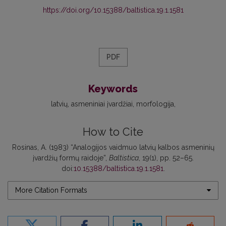
https://doi.org/10.15388/baltistica.19.1.1581
PDF
Keywords
latvių
asmeniniai įvardžiai
morfologija
How to Cite
Rosinas, A. (1983) “Analogijos vaidmuo latvių kalbos asmeninių
įvardžių formų raidoje”,
Baltistica
, 19(1), pp. 52–65.
doi:
10.15388/baltistica.19.1.1581
.
More Citation Formats