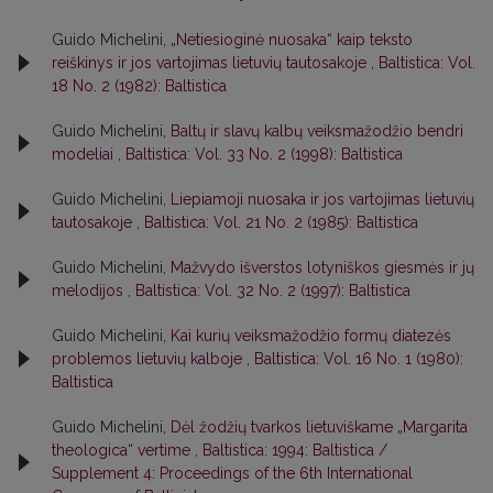
Guido Michelini,
„Netiesioginė nuosaka“ kaip teksto
reiškinys ir jos vartojimas lietuvių tautosakoje
,
Baltistica: Vol.
18 No. 2 (1982): Baltistica
Guido Michelini,
Baltų ir slavų kalbų veiksmažodžio bendri
modeliai
,
Baltistica: Vol. 33 No. 2 (1998): Baltistica
Guido Michelini,
Liepiamoji nuosaka ir jos vartojimas lietuvių
tautosakoje
,
Baltistica: Vol. 21 No. 2 (1985): Baltistica
Guido Michelini,
Mažvydo išverstos lotyniškos giesmės ir jų
melodijos
,
Baltistica: Vol. 32 No. 2 (1997): Baltistica
Guido Michelini,
Kai kurių veiksmažodžio formų diatezės
problemos lietuvių kalboje
,
Baltistica: Vol. 16 No. 1 (1980):
Baltistica
Guido Michelini,
Dėl žodžių tvarkos lietuviškame „Margarita
theologica“ vertime
,
Baltistica: 1994: Baltistica /
Supplement 4: Proceedings of the 6th International