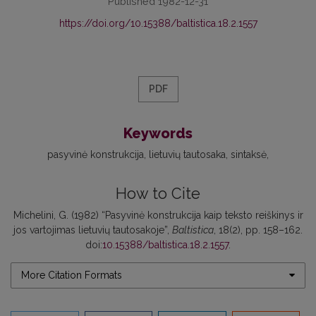
Published 1982-12-31
https://doi.org/10.15388/baltistica.18.2.1557
PDF
Keywords
pasyvinė konstrukcija
lietuvių tautosaka
sintaksė
How to Cite
Michelini, G. (1982) “Pasyvinė konstrukcija kaip teksto reiškinys ir
jos vartojimas lietuvių tautosakoje”,
Baltistica
, 18(2), pp. 158–162.
doi:
10.15388/baltistica.18.2.1557
.
More Citation Formats