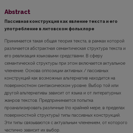
Abstract
Пассивная конструкция как явление текста и его
употребление в литовском фольклоре
Принимается такая общая теория текста, в рамках которой
различается абстрактная семантическая структура текста и
его реализация языковыми средствами. В сферу
семантической структуры при этом включается актуальное
членение. Основа оппозиции активных / пассивных
конструкций как возможных альтернатив находится на
поверхностном синтак­сическом уровне. Выбор той или
другой альтернативы зависит от языка и от литературных
жанров текстов. Предпринимается попытка
проанализировать различные (по крайней мере, в пределах
поверхностной структуры) типы пассивных конструкций.
Эти типы связыва­ются с актуальным членением, от которого
частично зависит их выбор.