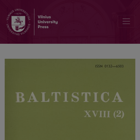
Pasyvinė konstrukcija kaip teksto reiškinys ir jos vartojimas lietuvių 