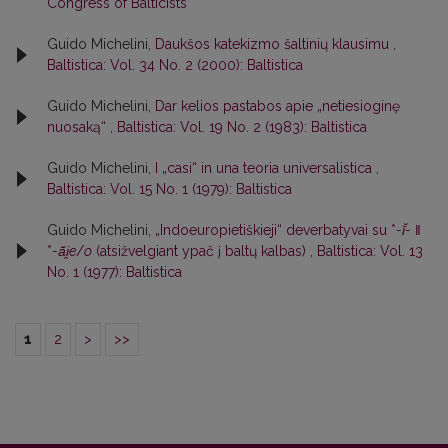
Congress of Balticists
Guido Michelini,
Daukšos katekizmo šaltinių klausimu
,
Baltistica: Vol. 34 No. 2 (2000): Baltistica
Guido Michelini,
Dar kelios pastabos apie „netiesioginę
nuosaką“
,
Baltistica: Vol. 19 No. 2 (1983): Baltistica
Guido Michelini,
I „casi“ in una teoria universalistica
,
Baltistica: Vol. 15 No. 1 (1979): Baltistica
Guido Michelini,
„Indoeuropietiškieji“ deverbatyvai su *
-ī̆-
‖
*
-ā̆i̯e
/
o
(atsižvelgiant ypač į baltų kalbas)
,
Baltistica: Vol. 13
No. 1 (1977): Baltistica
1
2
>
>>