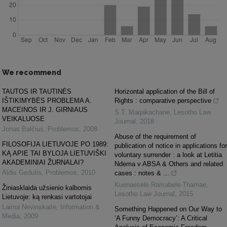
We recommend
TAUTOS IR TAUTINĖS
Horizontal application of the Bill of
IŠTIKIMYBĖS PROBLEMA A.
Rights : comparative perspective
MACEINOS IR J. GIRNIAUS
S.T. Maqakachane
,
Lesotho Law
VEIKALUOSE
Journal
,
2018
Jonas Balčius
,
Problemos
,
2008
Abuse of the requirement of
FILOSOFIJA LIETUVOJE PO 1989:
publication of notice in applications for
KĄ APIE TAI BYLOJA LIETUVIŠKI
voluntary surrender : a look at Letitia
AKADEMINIAI ŽURNALAI?
Ndema v ABSA & Others and related
Aldis Gedutis
,
Problemos
,
2010
cases : notes & ...
Kuenaesele Ramabele-Thamae
,
Žiniasklaida užsienio kalbomis
Lesotho Law Journal
,
2015
Lietuvoje: ką renkasi vartotojai
Laima Nevinskaitė
,
Information &
Something Happened on Our Way to
Media
,
2009
‘A Funny Democracy’: A Critical