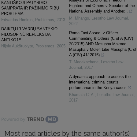
Analysis of Economic Freedom
KANTIŠKOJI PATYRIMO
Fighters and Others v Speaker of the
SAMPRATA IR PAŽINIMO RIBŲ
National Assembly and Another...
PROBLEMA
M. Mhango
,
Lesotho Law Journal
,
Edvardas Rimkus
,
Problemos
,
2013
2022
DAIKTŲ IR VARDŲ SANTYKIO
Roma Taxi Assoc. v Officer
FILOSOFINĖ REFLEKSIJA
Commanding & Others (C of A (CIV)
ANTIKOJE
20/2015) AND Masupha Makoae
Nijolė Aukštuolytė
,
Problemos
,
2005
Masupha v Molefi Libe Masupha (C of
A (CIV) 41/ 2015)
T. Maqakachane
,
Lesotho Law
Journal
,
2017
A dynamic approach to assess the
international criminal court's
performance in the Kenya cases
Khamala C. A.
,
Lesotho Law Journal
,
2017
Powered by
Most read articles by the same author(s)