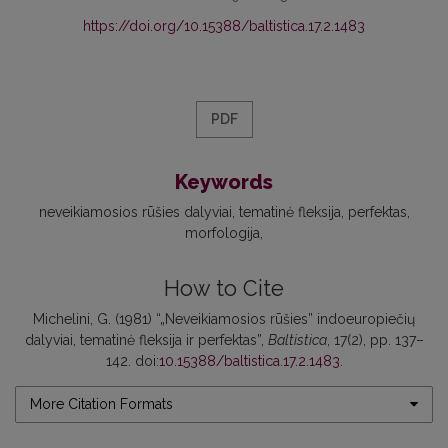
https://doi.org/10.15388/baltistica.17.2.1483
PDF
Keywords
neveikiamosios rūšies dalyviai
tematinė fleksija
perfektas
morfologija
How to Cite
Michelini, G. (1981) “„Neveikiamosios rūšies” indoeuropiečių
dalyviai, tematinė fleksija ir perfektas”,
Baltistica
, 17(2), pp. 137–
142. doi:
10.15388/baltistica.17.2.1483
.
More Citation Formats