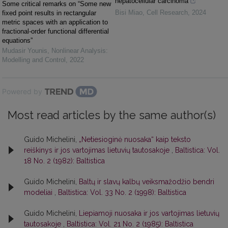
hepatocellular carcinoma
Some critical remarks on “Some new
Bisi Miao
,
Cell Research
,
2024
fixed point results in rectangular
metric spaces with an application to
fractional-order functional differential
equations”
Mudasir Younis
,
Nonlinear Analysis:
Modelling and Control
,
2022
Powered by
Most read articles by the same author(s)
Guido Michelini,
„Netiesioginė nuosaka“ kaip teksto
reiškinys ir jos vartojimas lietuvių tautosakoje
,
Baltistica: Vol.
18 No. 2 (1982): Baltistica
Guido Michelini,
Baltų ir slavų kalbų veiksmažodžio bendri
modeliai
,
Baltistica: Vol. 33 No. 2 (1998): Baltistica
Guido Michelini,
Liepiamoji nuosaka ir jos vartojimas lietuvių
tautosakoje
,
Baltistica: Vol. 21 No. 2 (1985): Baltistica