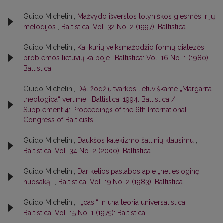
Guido Michelini,
Mažvydo išverstos lotyniškos giesmės ir jų
melodijos
,
Baltistica: Vol. 32 No. 2 (1997): Baltistica
Guido Michelini,
Kai kurių veiksmažodžio formų diatezės
problemos lietuvių kalboje
,
Baltistica: Vol. 16 No. 1 (1980):
Baltistica
Guido Michelini,
Dėl žodžių tvarkos lietuviškame „Margarita
theologica“ vertime
,
Baltistica: 1994: Baltistica /
Supplement 4: Proceedings of the 6th International
Congress of Balticists
Guido Michelini,
Daukšos katekizmo šaltinių klausimu
,
Baltistica: Vol. 34 No. 2 (2000): Baltistica
Guido Michelini,
Dar kelios pastabos apie „netiesioginę
nuosaką“
,
Baltistica: Vol. 19 No. 2 (1983): Baltistica
Guido Michelini,
I „casi“ in una teoria universalistica
,
Baltistica: Vol. 15 No. 1 (1979): Baltistica