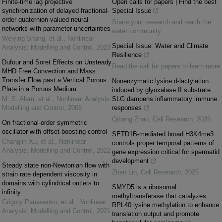
Finite-time lag projective
Open calls for papers | Find the best
synchronization of delayed fractional-
Special Issue
order quaternion-valued neural
Share your research and reach the
networks with parameter uncertainties
water community
Weiying Shang, et al.
,
Nonlinear
Special Issue: Water and Climate
Analysis: Modelling and Control
,
2023
Resilience
Dufour and Soret Effects on Unsteady
Read the call for papers to learn more
MHD Free Convection and Mass
Transfer Flow past a Vertical Porous
Nonenzymatic lysine d-lactylation
Plate in a Porous Medium
induced by glyoxalase II substrate
M. S. Alam, et al.
,
Nonlinear Analysis:
SLG dampens inflammatory immune
Modelling and Control
,
2006
responses
Qihang Zhao
,
Cell Research
,
2025
On fractional-order symmetric
oscillator with offset-boosting control
SETD1B-mediated broad H3K4me3
Changjin Xu, et al.
,
Nonlinear
controls proper temporal patterns of
Analysis: Modelling and Control
,
2022
gene expression critical for spermatid
development
Steady state non-Newtonian flow with
Zhen Lin
,
Cell Research
,
2025
strain rate dependent viscosity in
domains with cylindrical outlets to
SMYD5 is a ribosomal
infinity
methyltransferase that catalyzes
Grigory Panasenko, et al.
,
Nonlinear
RPL40 lysine methylation to enhance
Analysis: Modelling and Control
,
2021
translation output and promote