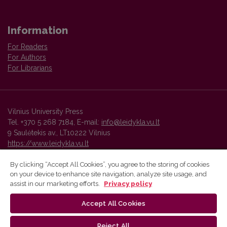
Information
For Readers
For Authors
For Librarians
Vilnius University Press
Tel. +370 5 268 7184, E-mail:
info@leidykla.vu.lt
9 Saulėtekis av., LT10222 Vilnius
https://www.leidykla.vu.lt
By clicking “Accept All Cookies”, you agree to the storing of cookies
on your device to enhance site navigation, analyze site usage, and
Vilnius University Press platform and metadata are distributed by
assist in our marketing efforts.
Privacy policy
Creative Commons International License
.
Accept All Cookies
Reject All