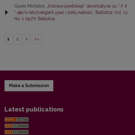
Guido Michelini,
„Indoeuropietiškieji“ deverbatyvai su *
-ī̆-
‖
*
-ā̆i̯e
/
o
(atsižvelgiant ypač į baltų kalbas)
,
Baltistica: Vol. 13
No. 1 (1977): Baltistica
1
2
>
>>
Make a Submission
Latest publications