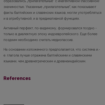
образовались „прилагательные“ с инагентивной (пассивной)
значимостью. Указанные „прилагательные", как показывают
факты балтийских и славянских языков, могли употребляться
и в атрибутивной, и в предикативной функциях.
Активный перфект, по-видимому, формировался поздно -
только в диа­лектную эпоху индоевропейского. Еще более
поздним необходимо считать медиопассив.
На основании изложенного предполагается, что система и.-
е. глагола лучше отражена балтийскими и славянскими
языками, чем древнегреческим и древнеиндийским.
References