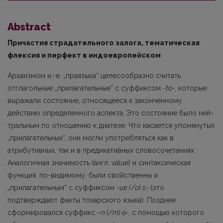
Abstract
Причастия страдательного залога, тематическая
флексия и перфект в индоевропейском
Архаизмом и.-е. „праязыка“ целесообразно считать
отглагольные „при­лагательные“ с суффиксом
-to-,
которые
выражали состояние, относящееся к законченному
действию определенного аспекта. Это состояние было ней­
тральным по отношению к диатезе. Что касается упомянутых
„прилагатель­ных“, они могли употребляться как в
атрибутивных, так и в предикативных словосочетаниях.
Аналогичная значимость (англ. value) и синтаксическая
функция, по-видимому, были свойственны и
„прилагательным“ с суффиксом
-ие
(/o) s-
(это
подтверждают факты тохарского языка). Позднее
сформировал­ся суффикс –
n (/
m
)
ό-,
с помощью которого