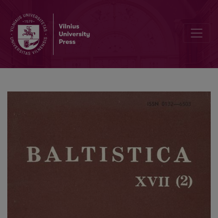
„Neveikiamosios rūšies” indoeuropiečių dalyviai, tematinė fleksija ir