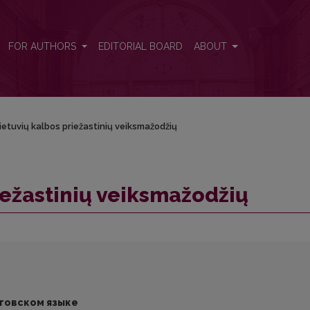
FOR AUTHORS
EDITORIAL BOARD
ABOUT
lietuvių kalbos priežastinių veiksmažodžių
iežastinių veiksmažodžių
итовском языке