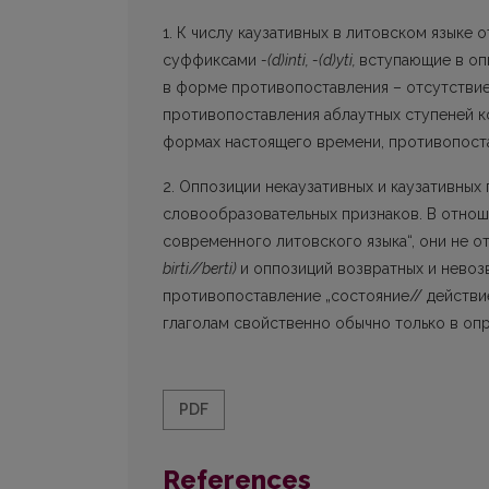
1. К числу каузативных в литовском языке
суффиксами
-(d)inti, -(d)yti,
вступающие в оп
в форме противопоставления – отсутстви
противопоставления аблаутных ступеней ко
формах настоящего времени, противопос
2. Оппозиции некаузативных и каузативных
словообразовательных признаков. В отноше
современного литовского языка“, они не о
birti//berti)
и оппозиций возвратных и невоз
противопоставление „состояние// действи
глаголам свойственно обычно только в опр
PDF
References