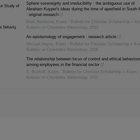
Sphere sovereignty and irreducibility : the ambiguous use of
se Study of
Abraham Kuyper's ideas during the time of apartheid in South A
: original research
Mark Rathbone
,
Koers : Bulletin for Christian Scholarship = Ko
 lietuvių
Bulletin vir Christelike Wetenskap
,
2015
An epistemology of engagement : research article
Michael Heyns
,
Koers : Bulletin for Christian Scholarship = Koe
Bulletin vir Christelike Wetenskap
,
2006
The relationship between locus of control and ethical behaviour
among employees in the financial sector
E. Boshoff
,
Koers : Bulletin for Christian Scholarship = Koers :
Bulletin vir Christelike Wetenskap
,
2011