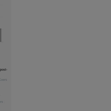
post-
Koers
rs :