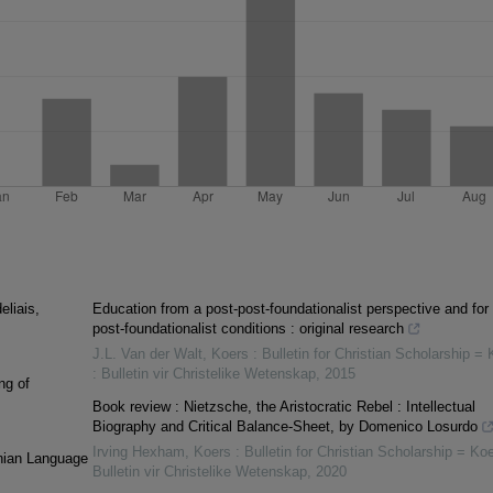
eliais,
Education from a post-post-foundationalist perspective and for 
post-foundationalist conditions : original research
J.L. Van der Walt
,
Koers : Bulletin for Christian Scholarship = 
: Bulletin vir Christelike Wetenskap
,
2015
ng of
Book review : Nietzsche, the Aristocratic Rebel : Intellectual
Biography and Critical Balance-Sheet, by Domenico Losurdo
Irving Hexham
,
Koers : Bulletin for Christian Scholarship = Koe
anian Language
Bulletin vir Christelike Wetenskap
,
2020