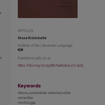
я
ARTICLES
Stasė Krinickaitė
Institute of the Lithuanian Language
е
Published 1981-12-31
https://doi.org/10.15388/baltistica.17.2.1525
Keywords
lietuvių priežastiniai veiksmažodžiai
semantika
morfologija