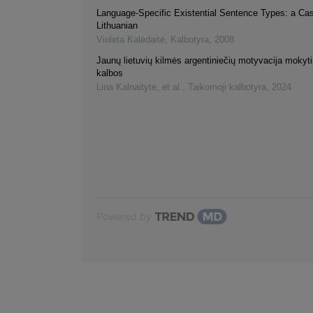
Language-Specific Existential Sentence Types: a Ca
Lithuanian
Violeta Kalėdaitė
,
Kalbotyra
,
2008
Jaunų lietuvių kilmės argentiniečių motyvacija mokytis
kalbos
Lina Kalnaitytė, et al.
,
Taikomoji kalbotyra
,
2024
Powered by