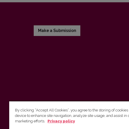
Make a Submission
By clicking “Accept All Cookies”, you agree to the storing of cookies
device to enhance site navigation, analyze site usage, and assist in 
Vilnius University Press
marketing efforts.
Privacy policy
Tel. +370 5 268 7184, E-mail:
info@leidykla.vu.lt