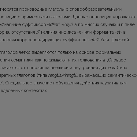
 относятся производные глаголы с словообразовательными
позиции с примерными глаголами. Данные оппозиции выражаютс
е//наличие суффиксов
-(d)inti, -(d)yti,
а во многих случаях и в виде
рня, отсутствия // наличия инфикса -
n
- или форманта
-st-
в
тавления корреспондирующих суффиксов
-inti//-ėti
и флексий.
 глаголов четко выделяются только на ос­нове формальных
нии семантики, как показы­вают и их толкования в „Словаре
тличаются от оппозиций внешней и внутренней диатезы (типа
вратных глаголов (типа
rengtis//rengti),
выражающих семантическо
е“. Специальное значение побуждения действия каузативным
еделенных контекстах.