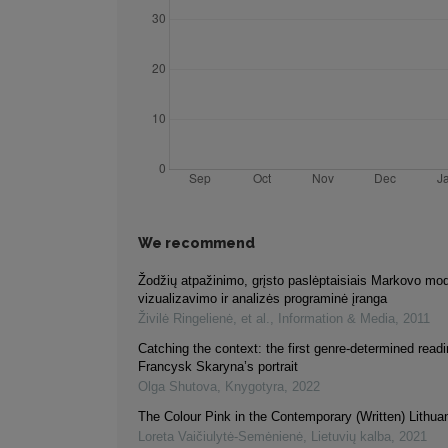
We recommend
Žodžių atpažinimo, grįsto paslėptaisiais Markovo mod
vizualizavimo ir analizės programinė įranga
Živilė Ringelienė, et al.
,
Information & Media
,
2011
Catching the context: the first genre-determined readi
Francysk Skaryna’s portrait
Olga Shutova
,
Knygotyra
,
2022
The Colour Pink in the Contemporary (Written) Lithu
Loreta Vaičiulytė-Semėnienė
,
Lietuvių kalba
,
2021