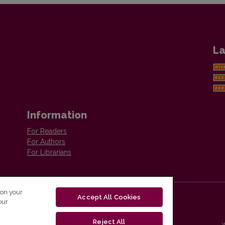
La
Information
For Readers
For Authors
For Librarians
 on your
Accept All Cookies
our
Reject All