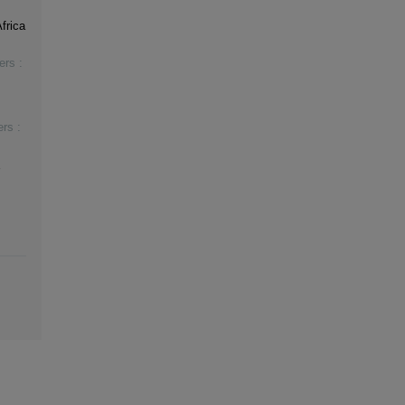
frica
ers :
rs :