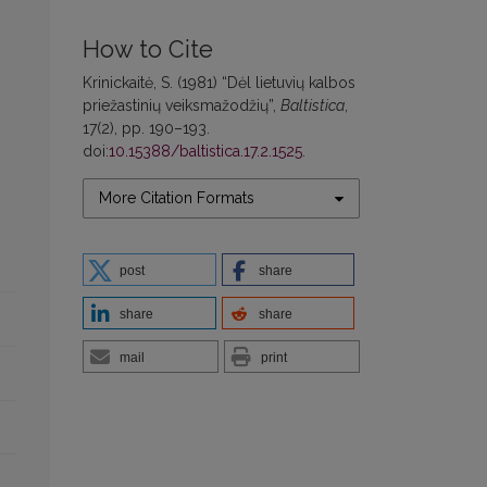
How to Cite
Krinickaitė, S. (1981) “Dėl lietuvių kalbos
priežastinių veiksmažodžių”,
Baltistica
,
17(2), pp. 190–193.
doi:
10.15388/baltistica.17.2.1525
.
More Citation Formats
post
share
share
share
mail
print