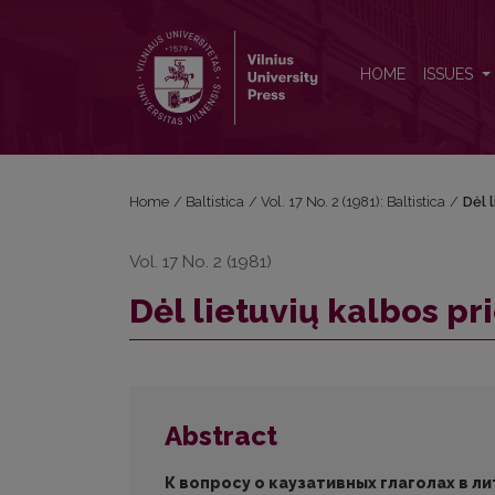
Dėl lietuvių kalbos priežastinių veiksmažodžių
HOME
ISSUES
Home
/
Baltistica
/
Vol. 17 No. 2 (1981): Baltistica
/
Dėl 
Vol. 17 No. 2 (1981)
Dėl lietuvių kalbos pr
Abstract
К вопросу о каузативных глаголах в л