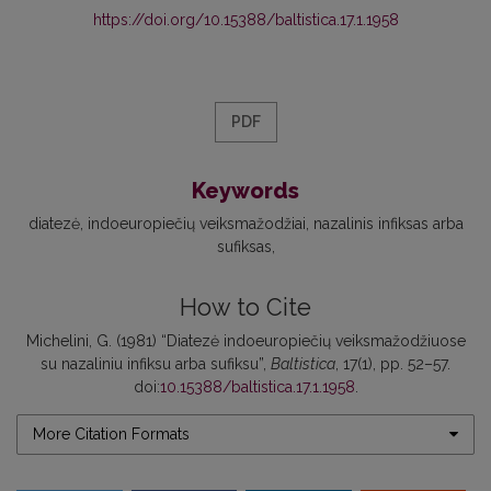
https://doi.org/10.15388/baltistica.17.1.1958
PDF
Keywords
diatezė
indoeuropiečių veiksmažodžiai
nazalinis infiksas arba
sufiksas
How to Cite
Michelini, G. (1981) “Diatezė indoeuropiečių veiksmažodžiuose
su nazaliniu infiksu arba sufiksu”,
Baltistica
, 17(1), pp. 52–57.
doi:
10.15388/baltistica.17.1.1958
.
More Citation Formats