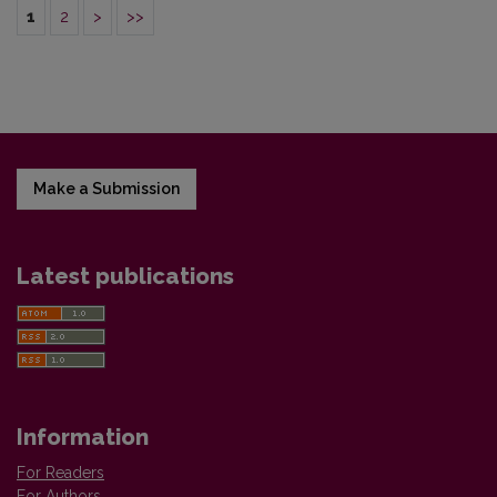
1
2
>
>>
Make a Submission
Latest publications
Information
For Readers
For Authors