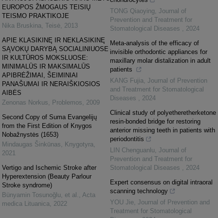
EUROPOS ŽMOGAUS TEISIŲ
TONG Qiaoying
,
Journal of
TEISMO PRAKTIKOJE
Prevention and Treatment for
Nika Bruskina
,
Teisė
,
2013
Stomatological Diseases
,
2024
APIE KLASIKINĘ IR NEKLASIKINĘ
Meta-analysis of the efficacy of
SĄVOKŲ DARYBĄ SOCIALINIUOSE
invisible orthodontic appliances for
IR KULTŪROS MOKSLUOSE:
maxillary molar distalization in adult
MINIMALŪS IR MAKSIMALŪS
patients
APIBRĖŽIMAI, ŠEIMINIAI
KANG Fujia
,
Journal of Prevention
PANAŠUMAI IR NERAIŠKIOSIOS
and Treatment for Stomatological
AIBĖS
Diseases
,
2024
Zenonas Norkus
,
Problemos
,
2009
Clinical study of polyetheretherketone
Second Copy of Suma Evangelijų
resin-bonded bridge for restoring
from the First Edition of Knygos
anterior missing teeth in patients with
Nobažnystės (1653)
periodontitis
Mindaugas Šinkūnas
,
Knygotyra
,
LIN Chenguanlu
,
Journal of
2021
Prevention and Treatment for
Vertigo and Ischemic Stroke after
Stomatological Diseases
,
2024
Hyperextension (Beauty Parlour
Expert consensus on digital intraoral
Stroke syndrome)
scanning technology
Bünyamin Tosunoğlu, et al.
,
Acta
YOU Jie
,
Journal of Prevention and
medica Lituanica
,
2022
Treatment for Stomatological