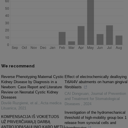
We recommend
Reverse Phenotyping Maternal Cystic
Effect of electrochemically dealloying
Kidney Disease by Diagnosis in a
Ti6Al4V abutments on human gingival
Newborn: Case Report and Literature
fibroblasts
Review on Neonatal Cystic Kidney
CAI Dongxuan
,
Journal of Prevention
Diseases
and Treatment for Stomatological
Dovilė Ruzgienė, et al.
,
Acta medica
Diseases
,
2024
Lituanica
,
2021
Investigation of the hydromechanical
KOMPENSACIJA IŠ VOKIETIJOS
threshold of high-mobility group box 1
UŽ PRIVERČIAMĄJĮ DARBĄ
release from synovial cells and
ANTROJOPASAULINIO KARO METU
chondrocytes