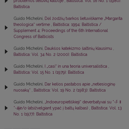
problemos lietuvių kalboje
,
Baltistica: Vol. 16 No. 1 (1980):
Baltistica
Guido Michelini,
Dėl žodžių tvarkos lietuviškame „Margarita
theologica“ vertime
,
Baltistica: 1994: Baltistica /
Supplement 4: Proceedings of the 6th International
Congress of Balticists
Guido Michelini,
Daukšos katekizmo šaltinių klausimu
,
Baltistica: Vol. 34 No. 2 (2000): Baltistica
Guido Michelini,
I „casi“ in una teoria universalistica
,
Baltistica: Vol. 15 No. 1 (1979): Baltistica
Guido Michelini,
Dar kelios pastabos apie „netiesioginę
nuosaką“
,
Baltistica: Vol. 19 No. 2 (1983): Baltistica
Guido Michelini,
„Indoeuropietiškieji“ deverbatyvai su *
-ī̆-
‖
*
-ā̆i̯e
/
o
(atsižvelgiant ypač į baltų kalbas)
,
Baltistica: Vol. 13
No. 1 (1977): Baltistica