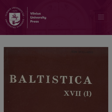
Diatezė indoeuropiečių veiksmažodžiuose su nazaliniu infiksu arba 