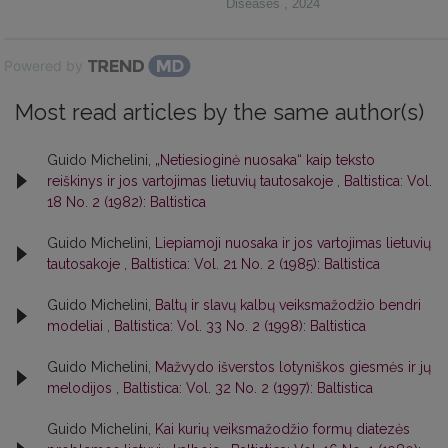
Diseases
,
2024
Powered by
Most read articles by the same author(s)
Guido Michelini,
„Netiesioginė nuosaka“ kaip teksto
reiškinys ir jos vartojimas lietuvių tautosakoje
,
Baltistica: Vol.
18 No. 2 (1982): Baltistica
Guido Michelini,
Liepiamoji nuosaka ir jos vartojimas lietuvių
tautosakoje
,
Baltistica: Vol. 21 No. 2 (1985): Baltistica
Guido Michelini,
Baltų ir slavų kalbų veiksmažodžio bendri
modeliai
,
Baltistica: Vol. 33 No. 2 (1998): Baltistica
Guido Michelini,
Mažvydo išverstos lotyniškos giesmės ir jų
melodijos
,
Baltistica: Vol. 32 No. 2 (1997): Baltistica
Guido Michelini,
Kai kurių veiksmažodžio formų diatezės