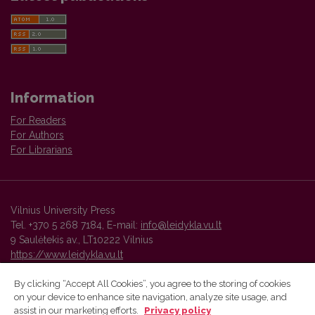
Information
For Readers
For Authors
For Librarians
Vilnius University Press
Tel. +370 5 268 7184, E-mail:
info@leidykla.vu.lt
9 Saulėtekis av., LT10222 Vilnius
https://www.leidykla.vu.lt
By clicking “Accept All Cookies”, you agree to the storing of cookies
on your device to enhance site navigation, analyze site usage, and
Vilnius University Press platform and metadata are distributed by
assist in our marketing efforts.
Privacy policy