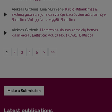
Aleksas Girdenis, Lina Murinienė,
Kirčio atitraukimas iš
akūtinių galūnių ir jo raida rytinėje šiaurės žemaičių tarmėje
,
Baltistica: Vol. 33 No. 2 (1998): Baltistica
Aleksas Girdenis,
Hierarchinė šiaurės žemaičių tarmės
klasifikacija
,
Baltistica: Vol. 17 No. 1 (1981): Baltistica
1
2
3
4
5
>
>>
Make a Submission
Latest publications