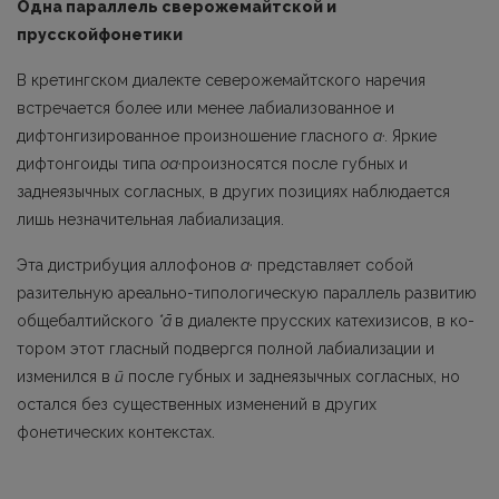
Одна параллель сверожемайтской и
прусскойфонетики
В кретингском диалекте северожемайтского наречия
встречается более или менее лабиализованное и
дифтонгизированное произношение гласного
а·.
Яркие
дифтонгоиды типа
oa·
произносятся после губных и
заднеязычных согласных, в других позициях наблюдается
лишь незначительная лабиализация.
Эта дистрибуция аллофонов
a·
представляет собой
разительную ареально-типологи­ческую параллель развитию
общебалтийского
*ā
в диалекте прусских катехизисов, в ко­
тором этот гласный подвергся полной лабиализации и
изменился в
ū
после губных и задне­язычных согласных, но
остался без существенных изменений в других
фонетических кон­текстах.