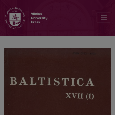
Viena šiaurės žemaičių ir prūsų fonetikos paralelė