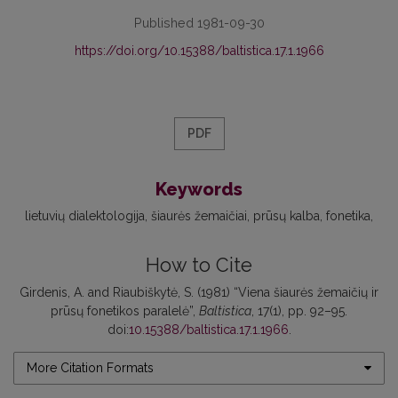
Published 1981-09-30
https://doi.org/10.15388/baltistica.17.1.1966
PDF
Keywords
lietuvių dialektologija
šiaurės žemaičiai
prūsų kalba
fonetika
How to Cite
Girdenis, A. and Riaubiškytė, S. (1981) “Viena šiaurės žemaičių ir
prūsų fonetikos paralelė”,
Baltistica
, 17(1), pp. 92–95.
doi:
10.15388/baltistica.17.1.1966
.
More Citation Formats