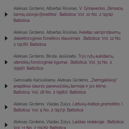
Aleksas Girdenis, Albertas Rosinas,
V. Grinaveckis,
Žemaičių
tarmių istorija (fonetika)
,
Baltistica: Vol. 10 No. 2 (1974):
Baltistica
Aleksas Girdenis, Albertas Rosinas,
Keletas samprotavimų
dialektologinės fonetikos klausimais
,
Baltistica: Vol. 12 No.
2 (1976): Baltistica
Aleksas Girdenis, Birutė Jasiūnaitė,
Trys rytų aukštaičių
uteniškių fonologiniai ilgumai
,
Baltistica: Vol. 31 No. 2
(1996): Baltictica
Genovaitė Kačiuškienė, Aleksas Girdenis,
„Žiemgališkoji“
anaptiksė šiaurės panevėžiškių tarmėje ir jos kilmė
,
Baltistica: Vol. 18 No. 2 (1982): Baltistica
Aleksas Girdenis, Vladas Žulys,
Lietuvių kalbos gramatika
, I
,
Baltistica: Vol. 9 No. 2 (1973): Baltistica
Aleksas Girdenis, Vladas Žulys,
Laiškas redakcijai
,
Baltistica:
Vol. 11 No. 2 (1975): Baltistica