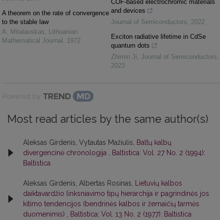
COF-based electrochromic materials
and devices
A theorem on the rate of convergence
to the stable law
Journal of Semiconductors
,
2022
A. Mitalauskas
,
Lithuanian
Exciton radiative lifetime in CdSe
Mathematical Journal
,
1972
quantum dots
Zhimin Ji
,
Journal of Semiconductors
,
2023
Powered by
Most read articles by the same author(s)
Aleksas Girdenis, Vytautas Mažiulis,
Baltų kalbų
divergencinė chronologija
,
Baltistica: Vol. 27 No. 2 (1994):
Baltistica
Aleksas Girdenis, Albertas Rosinas,
Lietuvių kalbos
daiktavardžio linksniavimo tipų hierarchija ir pagrindinės jos
kitimo tendencijos (bendrinės kalbos ir žemaičių tarmės
duomenimis)
,
Baltistica: Vol. 13 No. 2 (1977): Baltistica