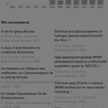
We recommend
A rule for group decision
Electrical and optical properties of
hydrogen plasma treated β-Ga2O3
A. Morkeliūnas
,
Lithuanian
thin films
Mathematical Journal
,
1970
Qian Jiang
,
Journal of
A class of limit theorems for
Semiconductors
,
2022
conditional distributions
V. F. Kolchin
,
Lithuanian
High-operating-temperature MWIR
Mathematical Journal
,
1968
photodetector based on a InAs/GaSb
superlattice grown by MOCVD
Un théorème sur l’influence des
Xiujun Hao
,
Journal of
coefficients sur l’ultraconvergence de
Semiconductors
,
2022
la série de Dirichlet
L. Oskolkov
,
Lithuanian Mathematical
SSA-over-array (SSoA): A stacked
Journal
,
1969
DRAM architecture for near-memory
computing
Ein lokaler Grenzwertsatz für die
Xiping Jiang, et al.
,
Journal of
Dichtefunktionen
Semiconductors
,
2024
P. Survila
,
Lithuanian Mathematical
Journal
,
1964