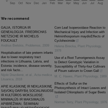
We recommend
GALIA, ISTORIJA IR
Corn Leaf Isoperoxidase Reaction to
GENEALOGIJA: FRIEDRICHAS
Mechanical Injury and Infection with
NIETZSCHE IR MICHELIS
Helminthosporium maydisEffects of
FOUCAULT
Cycloheximide
Andrius Bielskis
,
Problemos
,
2009
Helena Birecka
,
Plant Physiology
,
1978
Hospitalisation of late preterm infants
due to lower respiratory tract
Use of a Root Tumorigenesis Assay
infections in Lithuania, Latvia, and
to Detect Genotypic Variation in
Estonia: incidence, disease severity,
Susceptibility of Thirty-four Cultivars
and risk facto...
of Pisum sativum to Crown Gall
Nijolė Drazdienė, et al.
,
Acta medica
M. C. Hawes
,
Plant Physiology
,
1989
Lituanica
,
2018
Effects of Sulfur on the
APIE KLASIKINĘ IR NEKLASIKINĘ
Photosynthesis of Intact Leaves and
SĄVOKŲ DARYBĄ SOCIALINIUOSE
Isolated Chloroplasts of Sugar Beets
IR KULTŪROS MOKSLUOSE:
MINIMALŪS IR MAKSIMALŪS
Norman Terry
,
Plant Physiology
,
1976
APIBRĖŽIMAI, ŠEIMINIAI