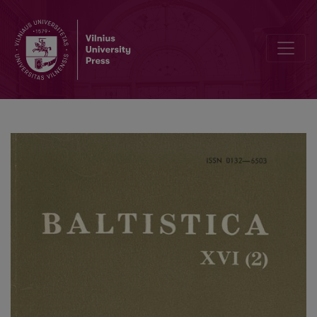
Kelios pastabos dėl veikslo kategorijos esmės ir apibrėžimo