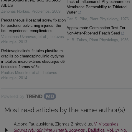
PANAŠUMAI IR NERAIŠKIOSIOS
Lack of Influence of Phytochrome on
AIBĖS
Membrane Permeability to Tritiated
Zenonas Norkus
,
Problemos
,
2009
Water
Carl S. Pike
,
Plant Physiology
,
1976
Percutaneous iliosacral screw fixation
for posterior pelvic ring injuries: the
Approximate Germination Test For
first experience, complicatons
Non-After-Ripened Peach Seed
Valentinas Uvarovas, et al.
,
Lietuvos
H. B. Tukey
,
Plant Physiology
,
1936
chirurgija
,
2013
Rektovaginalinės fistulės plastika m.
gracilis po chemospindulinio gydymo
ir totalios mezorektinės ekscizijos dėl
tiesiosios žarnos vėžio
Paulius Misenko, et al.
,
Lietuvos
chirurgija
,
2014
Powered by
Most read articles by the same author(s)
Aldona Paulauskienė, Zigmas Zinkevičius,
V. Vitkauskas,
Šiaurės rytų dūnininkų šnektų žodynas
,
Baltistica: Vol. 13 No.