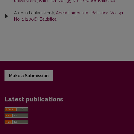
universitete
,
Baltistica: Vol. 35 No. 1 (2000): Baltictica
Aldona Paulauskienė,
Adelė Laigonaitė
,
Baltistica: Vol. 41
No. 1 (2006): Baltistica
Make a Submission
Latest publications