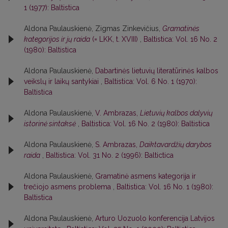
1 (1977): Baltistica
Aldona Paulauskienė, Zigmas Zinkevičius,
Gramatinės
kategorijos ir jų raida
(= LKK, t. XVIII)
,
Baltistica: Vol. 16 No. 2
(1980): Baltistica
Aldona Paulauskienė,
Dabartinės lietuvių literatūrinės kalbos
veikslų ir laikų santykiai
,
Baltistica: Vol. 6 No. 1 (1970):
Baltistica
Aldona Paulauskienė,
V. Ambrazas,
Lietuvių kalbos dalyvių
istorinė sintaksė
,
Baltistica: Vol. 16 No. 2 (1980): Baltistica
Aldona Paulauskienė,
S. Ambrazas,
Daiktavardžių darybos
raida
,
Baltistica: Vol. 31 No. 2 (1996): Baltictica
Aldona Paulauskienė,
Gramatinė asmens kategorija ir
trečiojo asmens problema
,
Baltistica: Vol. 16 No. 1 (1980):
Baltistica
Aldona Paulauskienė,
Arturo Uozuolo konferencija Latvijos