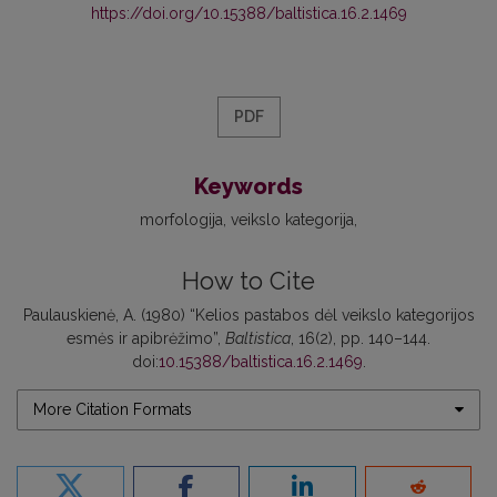
https://doi.org/10.15388/baltistica.16.2.1469
PDF
Keywords
morfologija
veikslo kategorija
How to Cite
Paulauskienė, A. (1980) “Kelios pastabos dėl veikslo kategorijos
esmės ir apibrėžimo”,
Baltistica
, 16(2), pp. 140–144.
doi:
10.15388/baltistica.16.2.1469
.
More Citation Formats