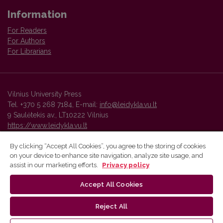
Information
For Readers
For Authors
For Librarians
Vilnius University Press
Tel. +370 5 268 7184, E-mail:
info@leidykla.vu.lt
9 Saulėtekis av., LT10222 Vilnius
https://www.leidykla.vu.lt
By clicking “Accept All Cookies”, you agree to the storing of cookies
on your device to enhance site navigation, analyze site usage, and
Vilnius University Press platform and metadata are distributed by
assist in our marketing efforts.
Privacy policy
Creative Commons International License
.
Accept All Cookies
Reject All