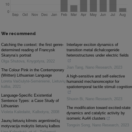
We recommend
Catching the context: the first genre-
Interlayer exciton dynamics of
determined reading of Francysk
transition metal dichalcogenide
Skaryna’s portrait
heterostructures under electric fields
Olga Shutova
,
Knygotyra
,
2022
Jian Tang
,
Nano Research
,
2023
The Colour Pink in the Contemporary
(Written) Lithuanian Language
A high-sensitive and self-selective
Loreta Vaičiulytė-Semėnienė
,
Lietuvių
humanoid mechanoreceptor for
kalba
,
2021
spatiotemporal tactile stimuli cognition
Language-Specific Existential
Shuxin Bi
,
Nano Research
,
2023
Sentence Types: a Case Study of
Lithuanian
The modification toward excited-state
Violeta Kalėdaitė
,
Kalbotyra
,
2008
dynamics and catalytic activity by
isomeric Au44 clusters
Jaunų lietuvių kilmės argentiniečių
Tongxin Song
,
Nano Research
,
2023
motyvacija mokytis lietuvių kalbos
Lina Kalnaitytė, et al.
,
Taikomoji