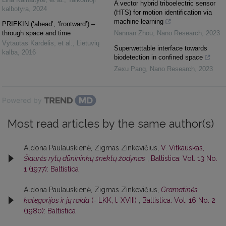
A vector hybrid triboelectric sensor
kalbotyra
,
2024
(HTS) for motion identification via
machine learning
PRIEKIN (‘ahead’, ‘frontward’) –
through space and time
Nannan Zhou
,
Nano Research
,
2023
Vytautas Kardelis, et al.
,
Lietuvių
Superwettable interface towards
kalba
,
2016
biodetection in confined space
Zexu Pang
,
Nano Research
,
2023
Powered by
Most read articles by the same author(s)
Aldona Paulauskienė, Zigmas Zinkevičius,
V. Vitkauskas,
Šiaurės rytų dūnininkų šnektų žodynas
,
Baltistica: Vol. 13 No.
1 (1977): Baltistica
Aldona Paulauskienė, Zigmas Zinkevičius,
Gramatinės
kategorijos ir jų raida
(= LKK, t. XVIII)
,
Baltistica: Vol. 16 No. 2
(1980): Baltistica