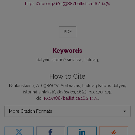
https://doi.org/10.15388/baltistica.16.2.1474
PDF
Keywords
dalyvių istorinė sintaksė
lietuvių
How to Cite
Paulauskienė, A. (1980) “V. Ambrazas, Lietuvių kalbos dalyvių
istorinė sintaksė”,
Baltistica
, 16(2), pp. 170–175.
doi:
10.15388/baltistica.16.2.1474
.
More Citation Formats