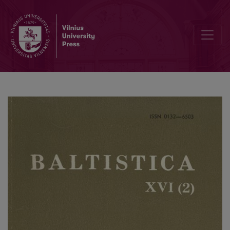
V. Ambrazas, <i>Lietuvių kalbos dalyvių istorinė sintaksė</i>