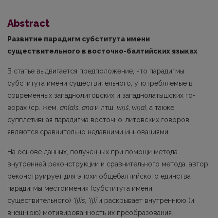
Abstract
Развитие парадигм субститута имени
существительного в восточно-балтийских языках
В статье выдвигается предположение, что парадигмы
субститута имени суще­ствительного, употребляемые в
современных западнолитовских и западнолатышских го­
ворах (ср. жем.
an(a)s, ana
и лтш.
viņš, viņa),
а также
супплетивная парадигма восточно-литовских говоров
являются сравнительно недавними инновациями.
На основе данных, полученных при помощи метода
внутренней реконструкции и сравнительного метода, автор
реконструирует для эпохи общебалтийского единства
парадиг­мы местоимения (субститута имени
существительного)
*(j)is, *(j)ī
и раскрывает внутреннюю (и
внешнюю) мотивированность их преобразования.