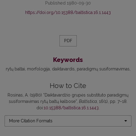
Published 1980-09-30
https://doi.org/10.15388/baltistica.16.1.1443
PDF
Keywords
rytų baltai
morfologija
daiktavardis
paradigmų susiformavimas
How to Cite
Rosinas, A. (1980) “Daiktavardžio grupės substituto paradigmų
susiformavimas rytų baltų kalbose”,
Baltistica
, 16(1), pp. 7–18.
doi:
10.15388/baltistica.16.1.1443
.
More Citation Formats