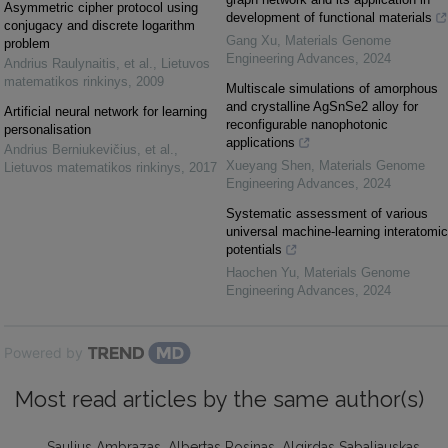
Asymmetric cipher protocol using
development of functional materials
conjugacy and discrete logarithm
Gang Xu
,
Materials Genome
problem
Engineering Advances
,
2024
Andrius Raulynaitis, et al.
,
Lietuvos
matematikos rinkinys
,
2009
Multiscale simulations of amorphous
and crystalline AgSnSe2 alloy for
Artificial neural network for learning
reconfigurable nanophotonic
personalisation
applications
Andrius Berniukevičius, et al.
,
Xueyang Shen
,
Materials Genome
Lietuvos matematikos rinkinys
,
2017
Engineering Advances
,
2024
Systematic assessment of various
universal machine-learning interatomic
potentials
Haochen Yu
,
Materials Genome
Engineering Advances
,
2024
Powered by
Most read articles by the same author(s)
Saulius Ambrazas, Albertas Rosinas, Algirdas Sabaliauskas,