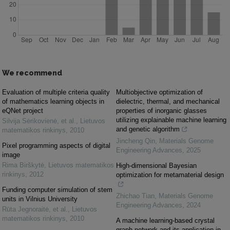
We recommend
Evaluation of multiple criteria quality
Multiobjective optimization of
of mathematics learning objects in
dielectric, thermal, and mechanical
eQNet project
properties of inorganic glasses
utilizing explainable machine learning
Silvija Sėrikovienė, et al.
,
Lietuvos
and genetic algorithm
matematikos rinkinys
,
2010
Jincheng Qin
,
Materials Genome
Pixel programming aspects of digital
Engineering Advances
,
2025
image
Rima Birškytė
,
Lietuvos matematikos
High-dimensional Bayesian
rinkinys
,
2012
optimization for metamaterial design
Funding computer simulation of stem
Zhichao Tian
,
Materials Genome
units in Vilnius University
Engineering Advances
,
2024
Rūta Jegnoraitė, et al.
,
Lietuvos
matematikos rinkinys
,
2010
A machine learning-based crystal
graph network and its application in