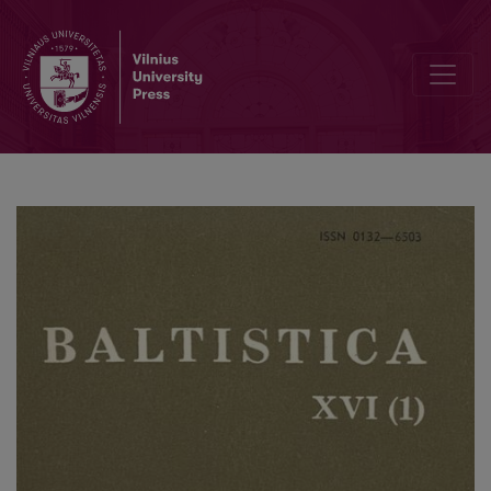
Daiktavardžio grupės substituto paradigmų susiformavimas rytų bal