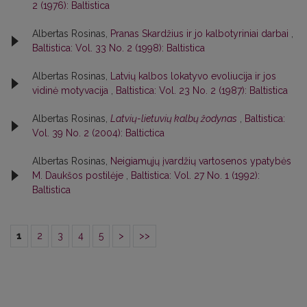
2 (1976): Baltistica
Albertas Rosinas,
Pranas Skardžius ir jo kalbotyriniai darbai
,
Baltistica: Vol. 33 No. 2 (1998): Baltistica
Albertas Rosinas,
Latvių kalbos lokatyvo evoliucija ir jos
vidinė motyvacija
,
Baltistica: Vol. 23 No. 2 (1987): Baltistica
Albertas Rosinas,
Latvių-lietuvių kalbų žodynas
,
Baltistica:
Vol. 39 No. 2 (2004): Baltictica
Albertas Rosinas,
Neigiamųjų įvardžių vartosenos ypatybės
M. Daukšos postilėje
,
Baltistica: Vol. 27 No. 1 (1992):
Baltistica
1
2
3
4
5
>
>>