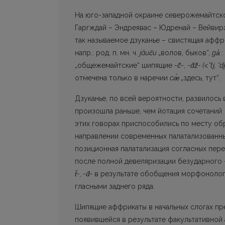
На юго-западной окраине северожемайтско
Гаргждай – Эндреявас – Юдренай – Вейвир
так называемое дзуканье – свистящая афф
напр.: род. п. мн. ч.
jâuc
̑u
„волов, быков“,
ga
:
„общежемайтские“ шипящие -
č
-,
-d
̑ž
̑- (<*ti
̯, *di
отмечена только в наречии
сæ̀
„здесь, тут“.
Дзуканье, по всей вероятности, развилось в
произошла раньше, чем йотация сочетаний
этих говорах приспособились по месту об
направлении современных палатализованны
позиционная палатализация согласных пер
после полной девеляризации безударного 
t
̑-, -d
̑-
в результате обобщения морфонолог
гласными заднего ряда.
Шипящие аффрикаты в начальных слогах п
появившейся в результате факультативной