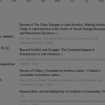
Review of The Class Struggle in Latin America: Making History
Today & Latin America in the Vortex of Social Change Develo
and Resistance Dynamics
a, dabartis
Efe Can Gürcan
,
European Review of Latin American and
Caribbean Studies
,
2019
 IR JŲ
Beyond Conflict and Struggle: The Continued Appeal of
Extractivism in Latin America
Into Goudsmit
,
European Review of Latin American and Caribb
Studies
,
2019
ojalavičius
Review of Fútbol y Sociedad en América Latina – Futebol e
sociedade na América Latina
S
Alexis Sossa Rojas
,
European Review of Latin American and
Caribbean Studies
,
2022
Banana Wars and the Multiplicity of Conflicts in Commodity C
Kees Jansen
,
European Review of Latin American and Caribb