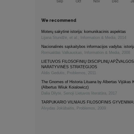
We recommend
Moterų sakytinė istorija: komunikacinis aspektas
Lijana Stundžė, et al.
,
Information & Media
,
2014
Nacionalinės sąskaitybos informacijos vadyba: istorij
Romualdas Valkauskas
,
Information & Media
,
2008
LIETUVOS FILOSOFINIŲ DISCIPLINŲ APŽVALGOS
NARATYVINĖS STRATEGIJOS
Aldis Gedutis
,
Problemos
,
2011
The Gnomes of Historia Lituana by Albertas Vijūkas K
(Albertus Wiiuk Koialowicz)
Dalia Dilytė
,
Senoji Lietuvos literatūra
,
2017
TARPUKARIO VILNIAUS FILOSOFINIS GYVENIMA
Alvydas Jokūbaitis
,
Problemos
,
2009