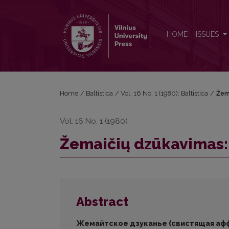
Žemaičių dzūkavimas: dabartinė padėtis ir istorija
HOME
ISSUES
Home
/
Baltistica
/
Vol. 16 No. 1 (1980): Baltistica
/
Žema
Vol. 16 No. 1 (1980)
Žemaičių dzūkavimas: d
Abstract
Жемайтское дзуканье (свистящая афф