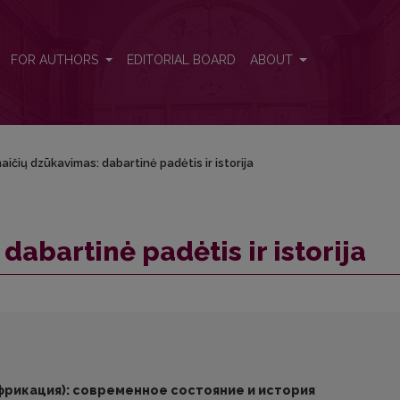
FOR AUTHORS
EDITORIAL BOARD
ABOUT
ičių dzūkavimas: dabartinė padėtis ir istorija
abartinė padėtis ir istorija
рикация): современное состояние и история