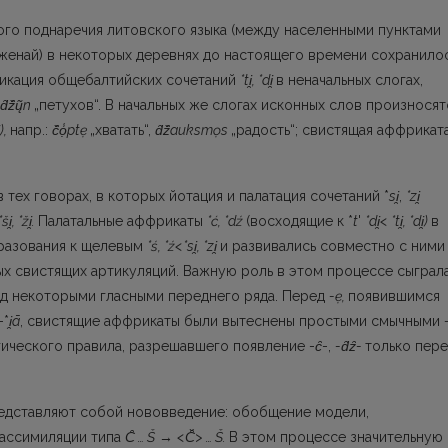
го поднаречия литовского языка (между населенными пунктами
женай) в некото­рых деревнях до настоящего времени сохранило
рикация общебалтийских сочетаний
*t
i
̯, *di
̯
в неначальных слогах,
d
̑ž
̑ų̃n
„петухов“. В начальных же слогах исконных слов произносят
̯),
напр.:
č
̑ọ
̾ptẹ
„хватать“,
d
̑ž
̑auksmọs
„радость“; свистящая аффрикат
 тех говорах, в которых йотация и палатация сочетаний *
si
,
*zi
*ši
̯, *ži
̯.
Палатальные аффрикаты
*ć, *dź
(восходящие к *
t
'
*di
̯< *ti
̯, *di
̯)
в
ра­зования к щелевым
*ś, *ź<*si
̯, *zi
̯
и развивались совместно с ними
х свистящих артикуляций. Важную роль в этом процессе сыгра­л
ед некоторыми гласными переднего ряда. Перед
-ẹ,
появившимся
-*
i
̯ā
, свистящие аффрикаты были вытеснены простыми смычными
ического правила, разрешавшего появление -
c
-,
-d
̑z
̑-
только пер
редставляют собой нововведение: обобщение модели,
 ассимиляции типа
C
̑ … Š
→
<Č
̑> … Š.
В этом процессе значительную