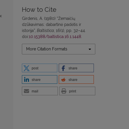
How to Cite
х
Girdenis, A. (1980) “Žemaičių
dzūkavimas: dabartinė padėtis ir
istorija”,
Baltistica
, 16(1), pp. 32–44.
doi:
10.15388/baltistica.16.1.1448
.
More Citation Formats
post
share
share
share
mail
print