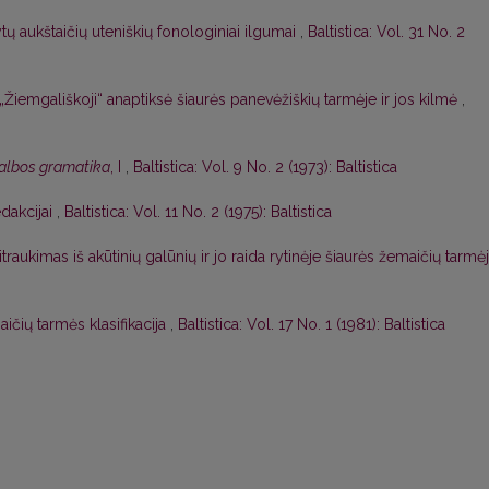
ytų aukštaičių uteniškių fonologiniai ilgumai
,
Baltistica: Vol. 31 No. 2
„Žiemgališkoji“ anaptiksė šiaurės panevėžiškių tarmėje ir jos kilmė
,
kalbos gramatika
, I
,
Baltistica: Vol. 9 No. 2 (1973): Baltistica
edakcijai
,
Baltistica: Vol. 11 No. 2 (1975): Baltistica
titraukimas iš akūtinių galūnių ir jo raida rytinėje šiaurės žemaičių tarmė
ičių tarmės klasifikacija
,
Baltistica: Vol. 17 No. 1 (1981): Baltistica