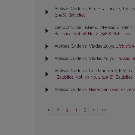
Aleksas Girdenis, Birutė Jasiūnaitė,
Trys r
(1996): Baltictica
Genovaitė Kačiuškienė, Aleksas Girdenis,
Baltistica: Vol. 18 No. 2 (1982): Baltistica
Aleksas Girdenis, Vladas Žulys,
Lietuvių 
Aleksas Girdenis, Vladas Žulys,
Laiškas r
Aleksas Girdenis, Lina Murinienė,
Kirčio a
,
Baltistica: Vol. 33 No. 2 (1998): Baltistica
Aleksas Girdenis,
Hierarchinė šiaurės žema
1
2
3
4
5
>
>>