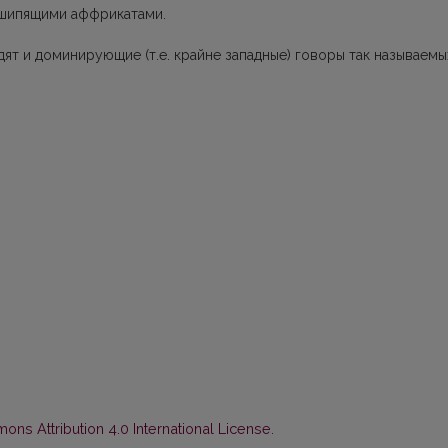
 шипящими аффрикатами.
т и доминирующие (т.е. крайне запад­ные) говоры так называемы
ns Attribution 4.0 International License
.