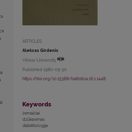
сь
ся
а
ARTICLES
Aleksas Girdenis
Vilnius University
Published 1980-09-30
 в
https://doi.org/10.15388/baltistica.16.1.1448
а
-
ед
Keywords
žemaičiai
dzūkavimas
dialektologija