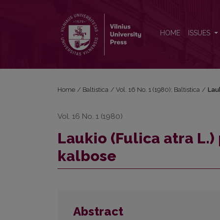
Laukio (Fulica atra L.) pavadinimai lietuvių ir anglų 
HOME
ISSUES
Home
/
Baltistica
/
Vol. 16 No. 1 (1980): Baltistica
/
Lauk
Vol. 16 No. 1 (1980)
Laukio (Fulica atra L.)
kalbose
Abstract