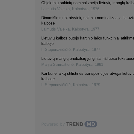
Objektinių sakinių nominalizacija lietuvių ir anglų kal
Laimutis Valeika
,
Kalbotyra
,
1976
Dinamiškųjų lokatyvinių sakinių nominalizacija lietuvių
kalbose
Laimutis Valeika
,
Kalbotyra
,
1977
Lietuvių kalbos būtojo kartinio laiko funkciniai atitik
kalboje
I. Steponavičiūtė
,
Kalbotyra
,
1977
Lietuvių ir anglų priebalsių junginiai rišliuose tekstuo
Marija Strimaitienė
,
Kalbotyra
,
1981
Kai kurie laikų stilistinės transpozicijos atvejai lietuvi
kalbose
I. Steponavičiūtė
,
Kalbotyra
,
1979
Powered by