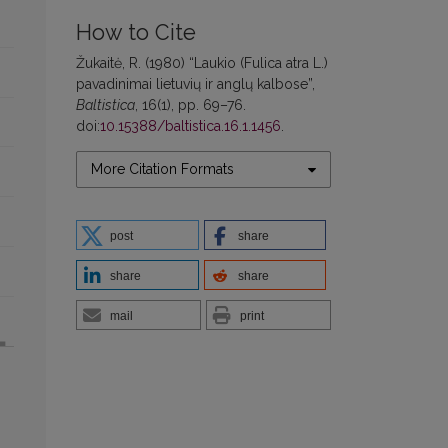
How to Cite
Žukaitė, R. (1980) “Laukio (Fulica atra L.)
pavadinimai lietuvių ir anglų kalbose”,
Baltistica
, 16(1), pp. 69–76.
doi:
10.15388/baltistica.16.1.1456
.
More Citation Formats
post
share
share
share
mail
print