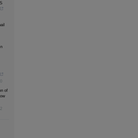
S
ail
in
0
on of
low
2