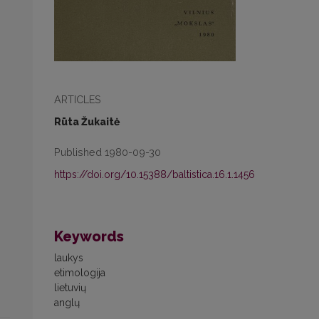
ARTICLES
Rūta Žukaitė
Published 1980-09-30
https://doi.org/10.15388/baltistica.16.1.1456
Keywords
laukys
etimologija
lietuvių
anglų