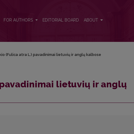
kalbose
FOR AUTHORS
EDITORIAL BOARD
ABOUT
io (Fulica atra L.) pavadinimai lietuvių ir anglų kalbose
 pavadinimai lietuvių ir anglų