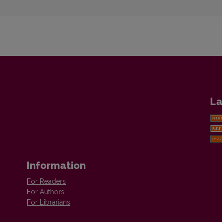
La
Information
For Readers
For Authors
For Librarians