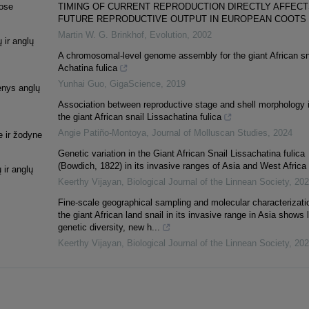
bose
TIMING OF CURRENT REPRODUCTION DIRECTLY AFFECT
FUTURE REPRODUCTIVE OUTPUT IN EUROPEAN COOTS
Martin W. G. Brinkhof
,
Evolution
,
2002
 ir anglų
A chromosomal-level genome assembly for the giant African sn
Achatina fulica
Yunhai Guo
,
GigaScience
,
2019
menys anglų
Association between reproductive stage and shell morphology 
the giant African snail Lissachatina fulica
Angie Patiño-Montoya
,
Journal of Molluscan Studies
,
2024
se ir žodyne
Genetic variation in the Giant African Snail Lissachatina fulica
(Bowdich, 1822) in its invasive ranges of Asia and West Africa
ų ir anglų
Keerthy Vijayan
,
Biological Journal of the Linnean Society
,
202
Fine-scale geographical sampling and molecular characterizati
the giant African land snail in its invasive range in Asia shows 
genetic diversity, new h...
Keerthy Vijayan
,
Biological Journal of the Linnean Society
,
202